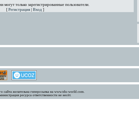
и могут только зарегистрированные пользователи.
[
Регистрация
|
Вход
]
о сайта желательна гиперссылка на www.tdu-world.com.
инистрация ресурса ответственности не несёт.