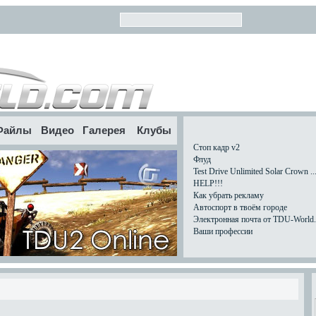
Файлы
Видео
Галерея
Клубы
Стоп кадр v2
Флуд
Test Drive Unlimited Solar Crown ..
HELP!!!
Как убрать рекламу
Автоспорт в твоём городе
Электронная почта от TDU-World.c
Ваши профессии