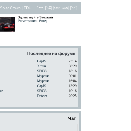
Solar Crown
|
TDU
Здравствуйте
Заезжий
Регистрация
|
Вход
Последнее на форуме
CapJS
23:14
Xtrain
08:29
.
SP038
18:16
Мурзик
00:01
Мурзик
16:04
CapJS
13:29
o...
SP038
10:16
Drivter
20:25
Чат