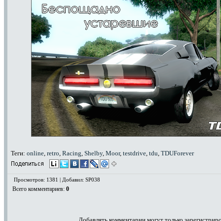
Теги:
online
,
retro
,
Racing
,
Shelby
,
Moor
,
testdrive
,
tdu
,
TDUForever
Просмотров: 1381 | Добавил: SP038
Всего комментариев
:
0
Добавлять комментарии могут только зарегистрир