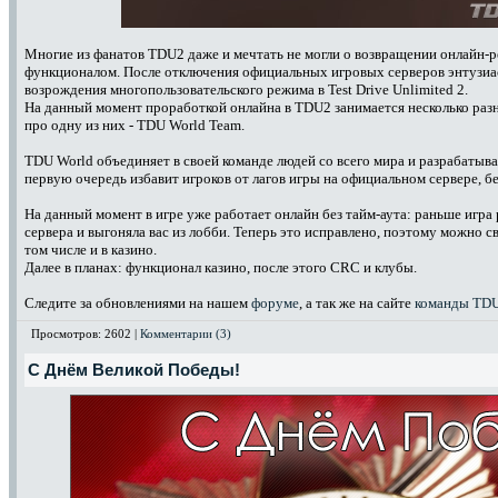
Многие из фанатов TDU2 даже и мечтать не могли о возвращении онлайн-р
функционалом. После отключения официальных игровых серверов энтузиас
возрождения многопользовательского режима в Test Drive Unlimited 2.
На данный момент проработкой онлайна в TDU2 занимается несколько разн
про одну из них - TDU World Team.
TDU World объединяет в своей команде людей со всего мира и разрабатывае
первую очередь избавит игроков от лагов игры на официальном сервере, б
На данный момент в игре уже работает онлайн без тайм-аута: раньше игра 
сервера и выгоняла вас из лобби. Теперь это исправлено, поэтому можно с
том числе и в казино.
Далее в планах: функционал казино, после этого CRC и клубы.
Следите за обновлениями на нашем
форуме
, а так же на сайте
команды TDU
Просмотров: 2602 |
Комментарии (3)
С Днём Великой Победы!