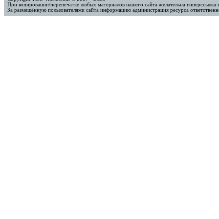
При копировании/перепечатке любых материалов нашего сайта желательна гиперссылка 
За размещённую пользователями сайта информацию администрация ресурса ответственно