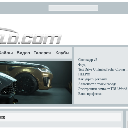
Файлы
Видео
Галерея
Клубы
Стоп кадр v2
Флуд
Test Drive Unlimited Solar Crown ..
HELP!!!
Как убрать рекламу
Автоспорт в твоём городе
Электронная почта от TDU-World.c
Ваши профессии
лов