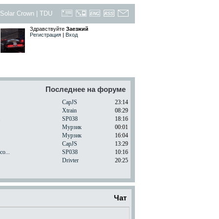
Solar Crown
|
TDU
Здравствуйте
Заезжий
Регистрация
|
Вход
Последнее на форуме
CapJS
23:14
Xtrain
08:29
.
SP038
18:16
Мурзик
00:01
Мурзик
16:04
CapJS
13:29
o...
SP038
10:16
Drivter
20:25
Чат