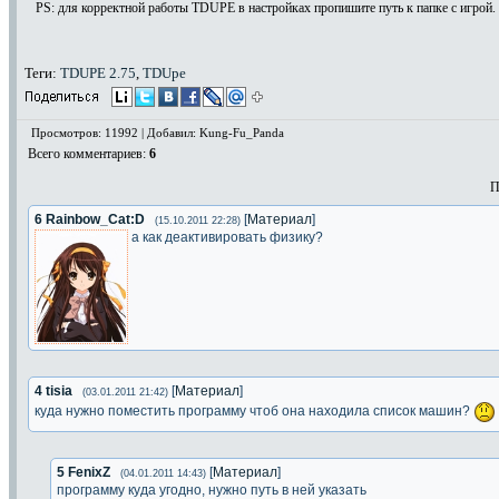
PS: для корректной работы TDUPE в настройках пропишите путь к папке с игрой.
Теги:
TDUPE 2.75
,
TDUpe
Просмотров: 11992 | Добавил: Kung-Fu_Panda
Всего комментариев
:
6
П
6
Rainbow_Cat:D
[
Материал
]
(15.10.2011 22:28)
а как деактивировать физику?
4
tisia
[
Материал
]
(03.01.2011 21:42)
куда нужно поместить программу чтоб она находила список машин?
5
FenixZ
[
Материал
]
(04.01.2011 14:43)
программу куда угодно, нужно путь в ней указать