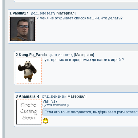
1
Vasiliy17
[
Материал
]
(06.11.2010 16:37)
У меня не открывает список машин. Что делать?
2
Kung-Fu_Panda
[
Материал
]
(07.11.2010 01:16)
путь прописан в программе до папки с игрой ?
3
Anamalia:-)
[
Материал
]
(07.11.2010 19:28)
Vasiliy17
Цитата
traktorbek
(
)
Если что то не получается, выдёргиваем руки вставл