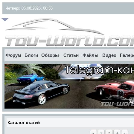
Четверг, 06.08.2026, 06:53
Форум
Блоги
Обзоры
Статьи
Файлы
Видео
Галер
Каталог статей
«
1
2
3
»