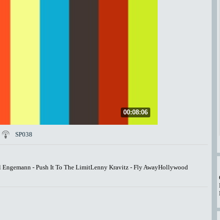
00:08:06
SP038
l Engemann - Push It To The LimitLenny Kravitz - Fly AwayHollywood