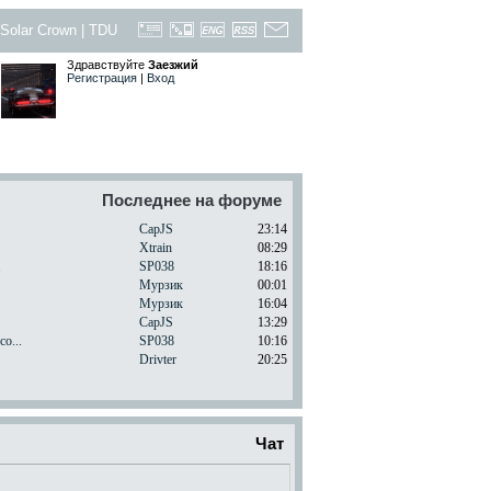
Solar Crown
|
TDU
Здравствуйте
Заезжий
Регистрация
|
Вход
Последнее на форуме
CapJS
23:14
Xtrain
08:29
.
SP038
18:16
Мурзик
00:01
Мурзик
16:04
CapJS
13:29
o...
SP038
10:16
Drivter
20:25
Чат