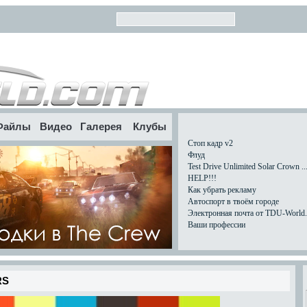
Файлы
Видео
Галерея
Клубы
Стоп кадр v2
Флуд
Test Drive Unlimited Solar Crown ..
HELP!!!
Как убрать рекламу
Автоспорт в твоём городе
Электронная почта от TDU-World.c
Ваши профессии
RS