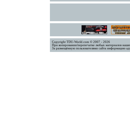
Copyright TDU-World.com © 2007 - 2026
При копировании/перепечатке любых материалов нашег
За размещённую пользователями сайта информацию адм