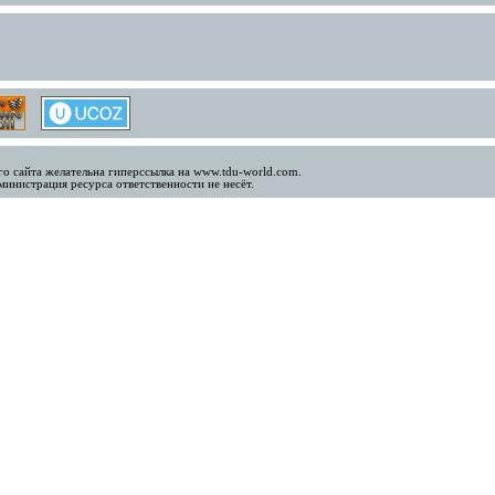
о сайта желательна гиперссылка на www.tdu-world.com.
инистрация ресурса ответственности не несёт.