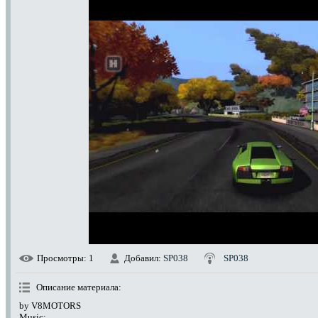
Просмотры
: 1
Добавил
:
SP038
SP038
Описание материала
:
by V8MOTORS
Music: