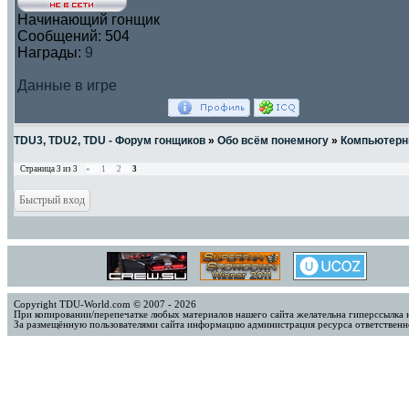
Начинающий гонщик
Сообщений:
504
Награды:
9
Данные в игре
TDU3, TDU2, TDU - Форум гонщиков
»
Обо всём понемногу
»
Компьютерн
Страница
3
из
3
«
1
2
3
Copyright TDU-World.com © 2007 - 2026
При копировании/перепечатке любых материалов нашего сайта желательна гиперссылка 
За размещённую пользователями сайта информацию администрация ресурса ответственно