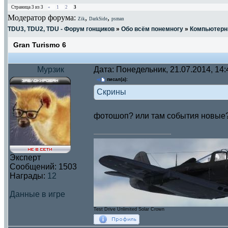
Страница
3
из
3
«
1
2
3
Модератор форума:
,
,
Zik
DarkSide
psman
TDU3, TDU2, TDU - Форум гонщиков
»
Обо всём понемногу
»
Компьютерн
Gran Turismo 6
Мурзик
Дата: Понедельник, 21.07.2014, 14
писал(а):
Скрины
фотошоп? или там события новые? 
Эксперт
Сообщений:
1503
Награды:
12
Данные в игре
Test Drive Unlimited Solar Crown