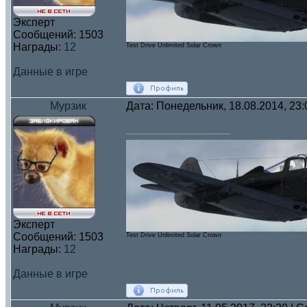
Эксперт
Сообщений:
1503
Награды:
12
Test Drive Unlimited Solar Crown
Данные в игре
Мурзик
Дата: Понедельник, 18.08.2014, 23
Эксперт
Сообщений:
1503
Test Drive Unlimited Solar Crown
Награды:
12
Данные в игре