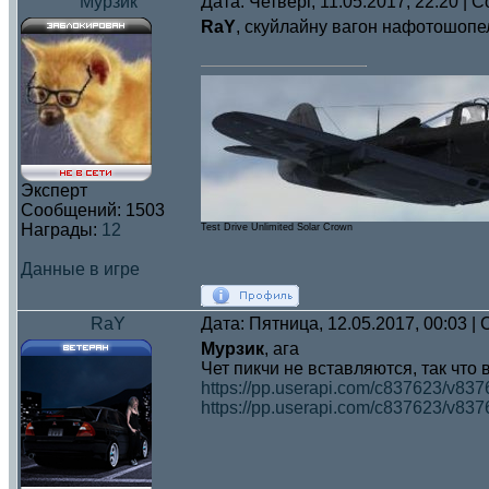
Мурзик
Дата: Четверг, 11.05.2017, 22:20 |
RaY
, скуйлайну вагон нафотошоп
Эксперт
Сообщений:
1503
Награды:
12
Test Drive Unlimited Solar Crown
Данные в игре
RaY
Дата: Пятница, 12.05.2017, 00:03 
Мурзик
, ага
Чет пикчи не вставляются, так что
https://pp.userapi.com/c837623/v83
https://pp.userapi.com/c837623/v83