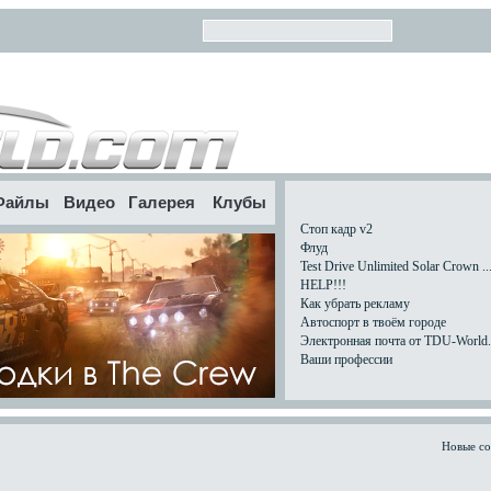
Файлы
Видео
Галерея
Клубы
Стоп кадр v2
Флуд
Test Drive Unlimited Solar Crown ..
HELP!!!
Как убрать рекламу
Автоспорт в твоём городе
Электронная почта от TDU-World.c
Ваши профессии
Новые с