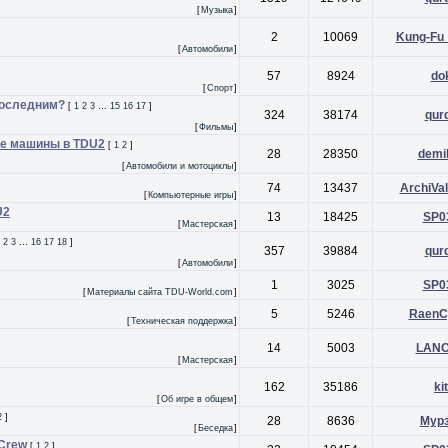
[
Музыка
]
2
10069
Kung-Fu
[
Автомобили
]
57
8924
do
[
Спорт
]
последним?
[
1
2
3
…
15
16
17
]
324
38174
qur
[
Фильмы
]
е машины в TDU2
[
1
2
]
28
28350
demi
[
Автомобили и мотоциклы
]
74
13437
ArchiVal
[
Компьютерные игры
]
U2
13
18425
SP0
[
Мастерская
]
2
3
…
16
17
18
]
357
39884
qur
[
Автомобили
]
1
3025
SP0
[
Материалы сайта TDU-World.com
]
5
5246
RaenC
[
Техническая поддержка
]
14
5003
LAN
[
Мастерская
]
162
35186
kit
[
Об игре в общем
]
2
]
28
8636
Мур
[
Беседка
]
 Crew
[
1
2
]