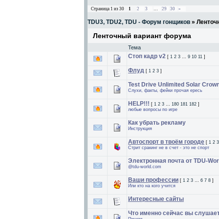
Страница
1
из
30
1
2
3
…
29
30
»
TDU3, TDU2, TDU - Форум гонщиков
»
Ленточ
Ленточный вариант форума
Тема
Стоп кадр v2
[
1
2
3
…
9
10
11
]
Флуд
[
1
2
3
]
Test Drive Unlimited Solar Crown
Слухи, факты, фейки прочая ересь
HELP!!!
[
1
2
3
…
180
181
182
]
любые вопросы по игре
Как убрать рекламу
Инструкция
Автоспорт в твоём городе
[
1
2
3
Стрит сракинг не в счет - это не спорт
Электронная почта от TDU-Wor
@tdu-world.com
Ваши профессии
[
1
2
3
…
6
7
8
]
Или кто на кого учится
Интересные сайты
Что именно сейчас вы слушае