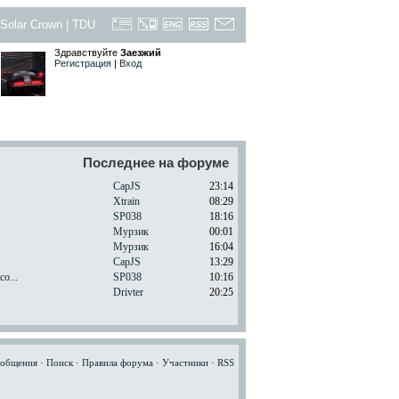
Solar Crown
|
TDU
Здравствуйте
Заезжий
Регистрация
|
Вход
Последнее на форуме
CapJS
23:14
Xtrain
08:29
.
SP038
18:16
Мурзик
00:01
Мурзик
16:04
CapJS
13:29
o...
SP038
10:16
Drivter
20:25
ообщения
·
Поиск
·
Правила форума
·
Участники
·
RSS