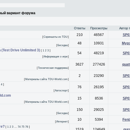
ный вариант форума
Ответы
Просмотры
Автор 
210
46567
SP0
[
Скриншоты из TDU
]
48
10931
Мур
[
Беседка
]
 (Test Drive Unlimited 3)
[
1
2
3
]
54
48219
SP0
[
Информация о игре
]
3627
277426
quat
[
Техническая поддержка
]
2
23290
SP0
[
Материалы сайта TDU-World.com
]
4
]
76
26195
SP0
[
Автоспорт
]
ld.com
15
8536
SP0
[
Материалы сайта TDU-World.com
]
150
29025
SP0
[
Беседка
]
10
5394
Feni
[
Интернет
]
те?
[
1
2
3
…
74
75
76
]
1519
124649
qur