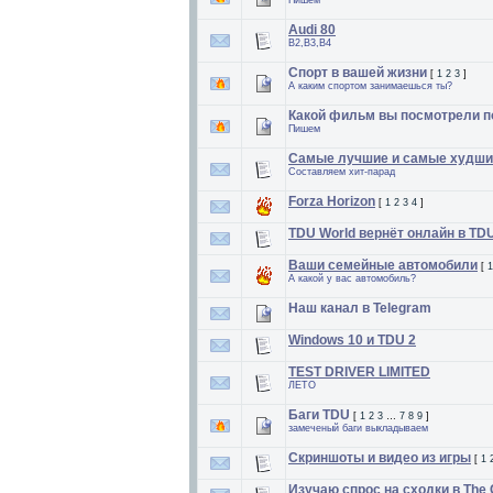
Пишем
Audi 80
B2,B3,B4
Спорт в вашей жизни
[
1
2
3
]
А каким спортом занимаешься ты?
Какой фильм вы посмотрели 
Пишем
Самые лучшие и самые худши
Составляем хит-парад
Forza Horizon
[
1
2
3
4
]
TDU World вернёт онлайн в TD
Ваши семейные автомобили
[
1
А какой у вас автомобиль?
Наш канал в Telegram
Windows 10 и TDU 2
TEST DRIVER LIMITED
ЛЕТО
Баги TDU
[
1
2
3
…
7
8
9
]
замеченый баги выкладываем
Скриншоты и видео из игры
[
1
Изучаю спрос на сходки в The