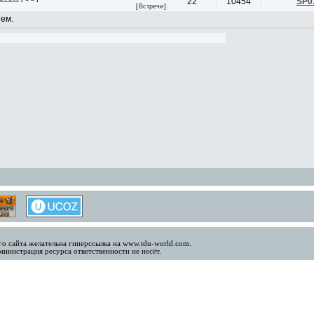
22
10454
SP0
[
Встречи
]
ем.
о сайта желательна гиперссылка на www.tdu-world.com.
инистрация ресурса ответственности не несёт.