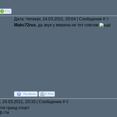
Дата: Четверг, 24.03.2011, 20:04 | Сообщение #
5
Makc72rus
, да звук у мерена не тот совсем
, 24.03.2011, 20:33 | Сообщение #
6
тти гранд спорт
ф гти