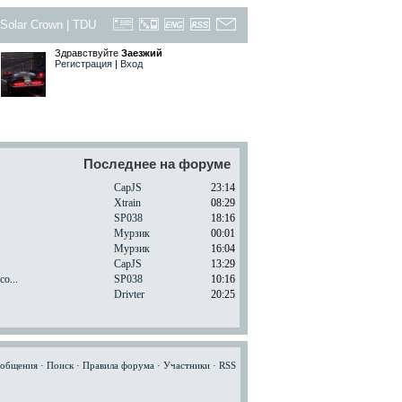
Solar Crown
|
TDU
Здравствуйте
Заезжий
Регистрация
|
Вход
Последнее на форуме
CapJS
23:14
Xtrain
08:29
.
SP038
18:16
Мурзик
00:01
Мурзик
16:04
CapJS
13:29
o...
SP038
10:16
Drivter
20:25
ообщения
·
Поиск
·
Правила форума
·
Участники
·
RSS