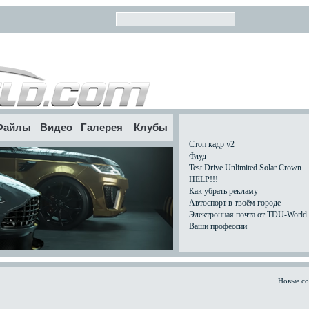
Файлы
Видео
Галерея
Клубы
Стоп кадр v2
Флуд
Test Drive Unlimited Solar Crown ..
HELP!!!
Как убрать рекламу
Автоспорт в твоём городе
Электронная почта от TDU-World.c
Ваши профессии
Новые с