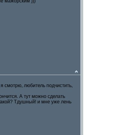
е мажорским )))
 я смотрю, любитель подчистить,
ончится. А тут можно сделать
какой? Тдушный! и мне уже лень