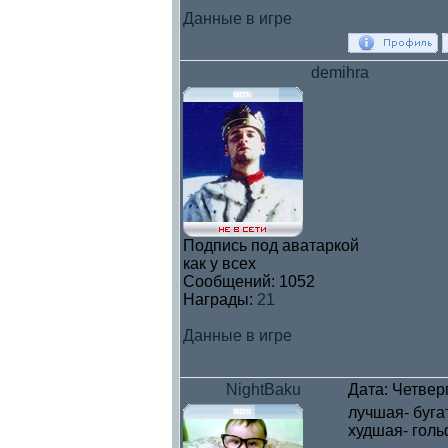
Данные в игре
demihra
Подпись под аватаркой
как у всех
Сообщений:
1052
Награды:
21
Данные в игре
NightBaku
Дата: Четверг
лучшая- буга
худшая- голь