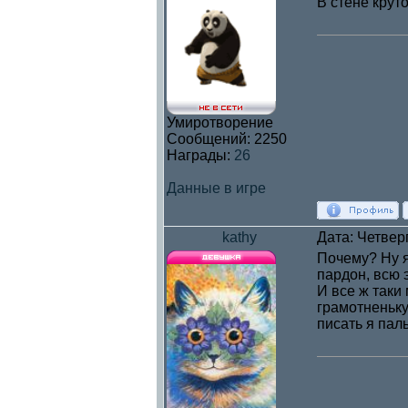
В стене крут
Умиротворение
Сообщений:
2250
Награды:
26
Данные в игре
kathy
Дата: Четверг
Почему? Ну я
пардон, всю э
И все ж таки
грамотненьку
писать я пал