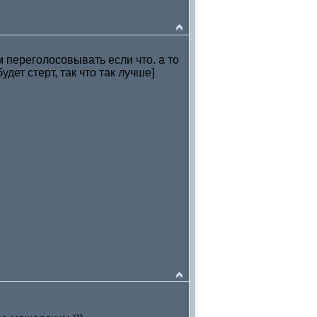
м переголосовывать если что. а то
удет стерт, так что так лучше]