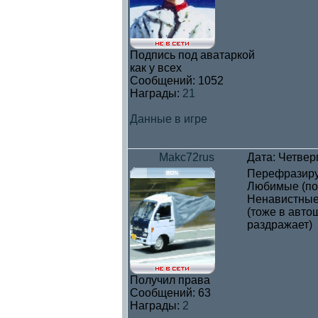
Подпись под аватаркой
как у всех
Сообщений:
1052
Награды:
21
Данные в игре
Makc72rus
Дата: Четверг
Перефразиру
Любимые (по 
Ненавистные 
(тоже в авто
раздражает)
Получил права
Сообщений:
63
Награды:
2