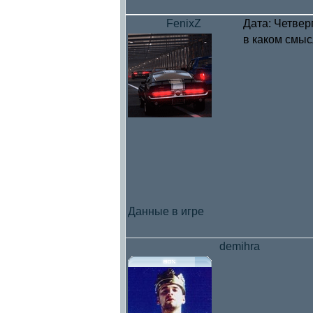
FenixZ
Дата: Четверг
в каком смыс
Данные в игре
demihra