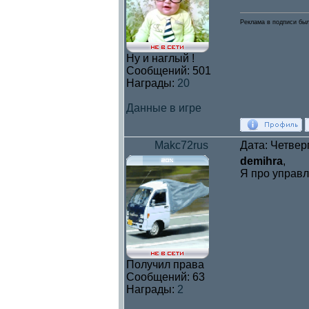
Реклама в подписи был
Ну и наглый !
Сообщений:
501
Награды:
20
Данные в игре
Makc72rus
Дата: Четверг
demihra
,
Я про управл
Получил права
Сообщений:
63
Награды:
2