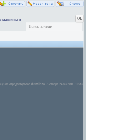
е машины в
demihra
щение отредактировал
-
Четверг, 24.03.2011, 19:33