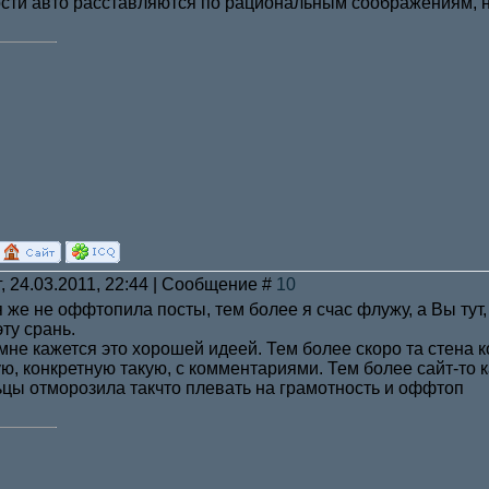
ости авто расставляются по рациональным соображениям, н
, 24.03.2011, 22:44 | Сообщение #
10
 же не оффтопила посты, тем более я счас флужу, а Вы тут,
ту срань.
 мне кажется это хорошей идеей. Тем более скоро та стена к
ю, конкретную такую, с комментариями. Тем более сайт-то 
ьцы отморозила такчто плевать на грамотность и оффтоп