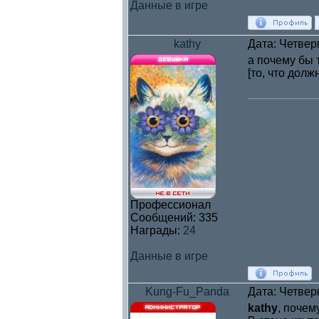
Данные в игре
kathy
Дата: Четверг
а почему бы 
[то, что долж
Профессионал
Сообщений:
335
Награды:
24
Данные в игре
Kung-Fu_Panda
Дата: Четверг
kathy
, почем