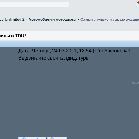
ve Unlimited 2
»
Автомобили и мотоциклы
»
Самые лучшие и самые худши
шины в TDU2
Дата: Четверг, 24.03.2011, 18:54 | Сообщение #
1
Выдвигайте свои кандидатуры
Сооб