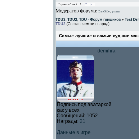
Страница
1
из
2
1
2
»
Модератор форума:
,
DarkSide
psman
TDU3, TDU2, TDU - Форум гонщиков
»
Test Dri
TDU2
(Составляем хит-парад)
Самые лучшие и самые худшие ма
demihra
Подпись под аватаркой
как у всех
Сообщений:
1052
Награды:
21
Данные в игре