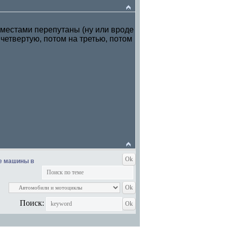
а местами перепутаны (ну или вроде
 четвертую, потом на третью, потом
е машины в
Поиск: