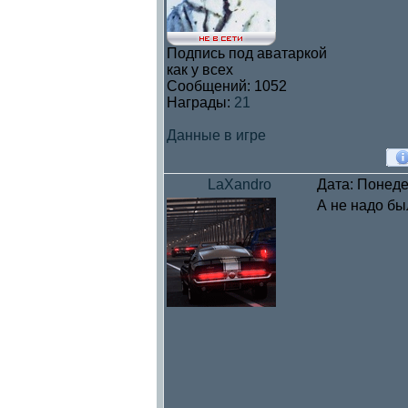
Подпись под аватаркой
как у всех
Сообщений:
1052
Награды:
21
Данные в игре
LaXandro
Дата: Понеде
А не надо бы