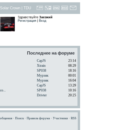
Solar Crown
|
TDU
Здравствуйте
Заезжий
Регистрация
|
Вход
Последнее на форуме
CapJS
23:14
Xtrain
08:29
.
SP038
18:16
Мурзик
00:01
Мурзик
16:04
CapJS
13:29
o...
SP038
10:16
Drivter
20:25
ообщения
·
Поиск
·
Правила форума
·
Участники
·
RSS