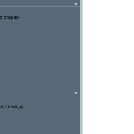
то старая
убок ибицы)