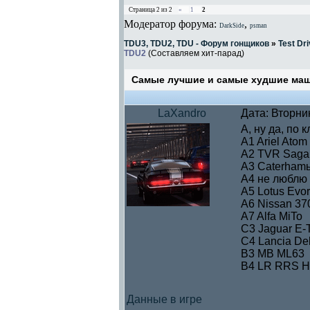
Страница
2
из
2
«
1
2
Модератор форума:
,
DarkSide
psman
TDU3, TDU2, TDU - Форум гонщиков
»
Test Dri
TDU2
(Составляем хит-парад)
Самые лучшие и самые худшие ма
LaXandro
Дата: Вторни
А, ну да, по 
A1 Ariel Atom
A2 TVR Sagar
A3 Caterhamы
A4 не люблю 
A5 Lotus Evo
A6 Nissan 37
A7 Alfa MiTo
C3 Jaguar E-
C4 Lancia Del
B3 MB ML63
B4 LR RRS 
Данные в игре