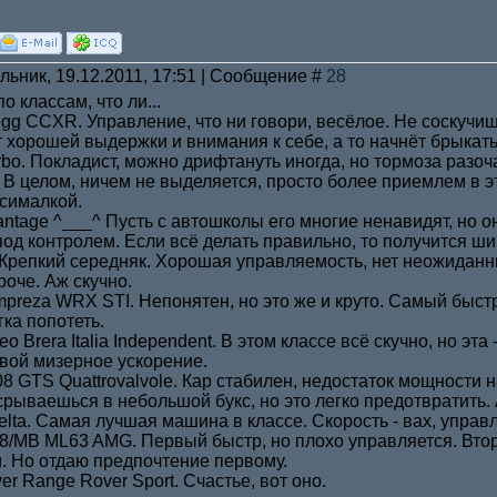
льник, 19.12.2011, 17:51 | Сообщение #
28
 классам, что ли...
egg CCXR. Управление, что ни говори, весёлое. Не соскучиш
ет хорошей выдержки и внимания к себе, а то начнёт брыкать
rbo. Покладист, можно дрифтануть иногда, но тормоза разо
 В целом, ничем не выделяется, просто более приемлем в эт
сималкой.
antage ^___^ Пусть с автошколы его многие ненавидят, но 
под контролем. Если всё делать правильно, то получится ши
. Крепкий середняк. Хорошая управляемость, нет неожиданн
роче. Аж скучно.
Impreza WRX STI. Непонятен, но это же и круто. Самый быст
гка попотеть.
eo Brera Italia Independent. В этом классе всё скучно, но эт
хвой мизерное ускорение.
 308 GTS Quattrovalvole. Кар стабилен, недостаток мощности
 срываешься в небольшой букс, но это легко предотвратить.
Delta. Самая лучшая машина в классе. Скорость - вах, управл
D8/MB ML63 AMG. Первый быстр, но плохо управляется. Втор
. Но отдаю предпочтение первому.
er Range Rover Sport. Счастье, вот оно.