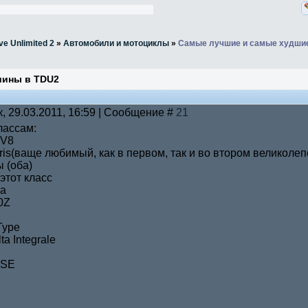
ve Unlimited 2
»
Автомобили и мотоциклы
»
Самые лучшие и самые худши
шины в TDU2
к, 29.03.2011, 16:59 | Сообщение #
21
классам:
 V8
is(ваще любимый, как в первом, так и во втором великолеп
 (оба)
этот класс
ra
0Z
Type
ta Integrale
HSE