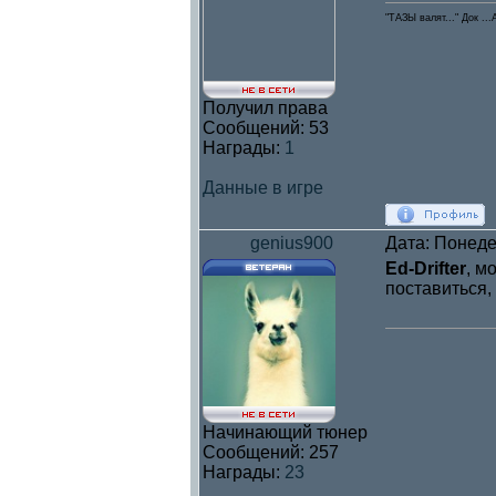
"ТАЗЫ валят..." Док .
Получил права
Сообщений:
53
Награды:
1
Данные в игре
genius900
Дата: Понеде
Ed-Drifter
, м
поставиться,
Начинающий тюнер
Сообщений:
257
Награды:
23