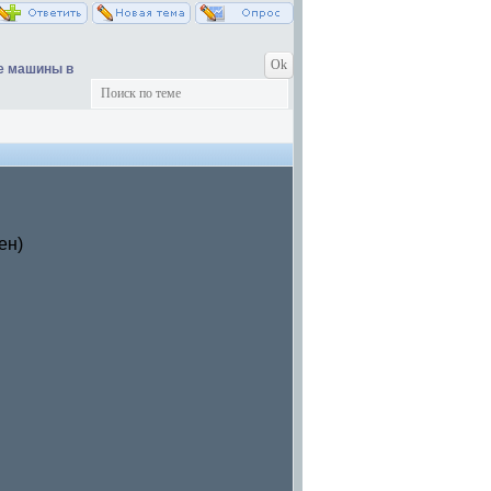
е машины в
ен)