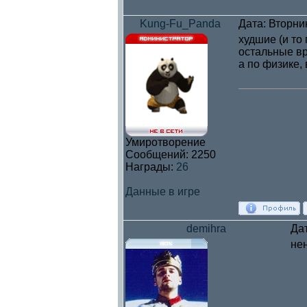
Kung-Fu_Panda
Дата: Вторни
худшие (и то 
остальные в
а по физике
Умиротворение
Сообщений:
2250
Награды:
26
Данные в игре
demihra
Дат
нен