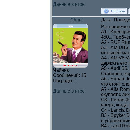
Данные в игре
Chant
Дата: Понеде
Распределю по
А1 - Koenigs
450... Требу
А2 - RUF Rtu
А3 - AM DBS.
меньшей мак
А4 - AM V8 V
держать его 
А5 - Audi S5
Чайник
Стабилен, ко
Сообщений:
15
А6 - Subaru 
Награды:
1
что стоит сле
А7 - Alfa Rom
Данные в игре
окупает с ли
С3 - Ferrari
вверх, когда
С4 - Lancia 
В3 - Spyker 
в управлении
В4 - Land Rov