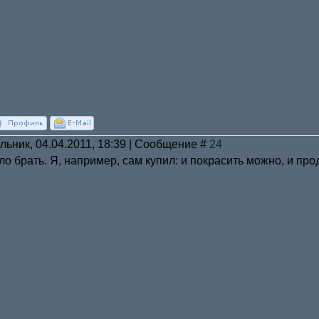
льник, 04.04.2011, 18:39 | Сообщение #
24
ло брать. Я, например, сам купил: и покрасить можно, и про