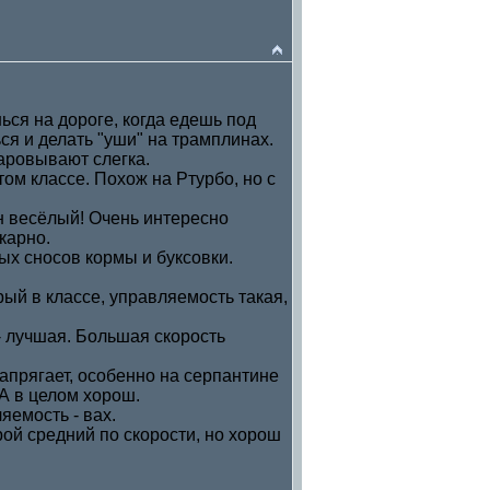
ься на дороге, когда едешь под
ся и делать "уши" на трамплинах.
чаровывают слегка.
ом классе. Похож на Ртурбо, но с
он весёлый! Очень интересно
карно.
ых сносов кормы и буксовки.
рый в классе, управляемость такая,
а - лучшая. Большая скорость
 напрягает, особенно на серпантине
 А в целом хорош.
яемость - вах.
ой средний по скорости, но хорош