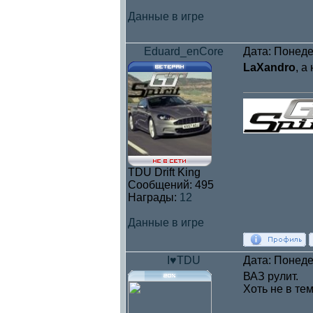
Данные в игре
Eduard_enCore
Дата: Понеде
LaXandro
, а
TDU Drift King
Сообщений:
495
Награды:
12
Данные в игре
I♥TDU
Дата: Понеде
ВАЗ рулит.
Хоть не в те