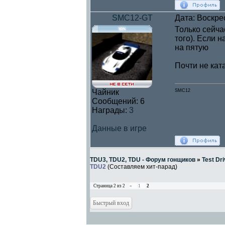
SMC12-GT
Дата: Воскре
Только сейча
того). Если 
на пятую
Почти не кат
Чайник
SMC12
Сообщений:
6
Награды:
3
Данные в игре
TDU3, TDU2, TDU - Форум гонщиков
»
Test Dri
TDU2
(Составляем хит-парад)
Страница
2
из
2
«
1
2