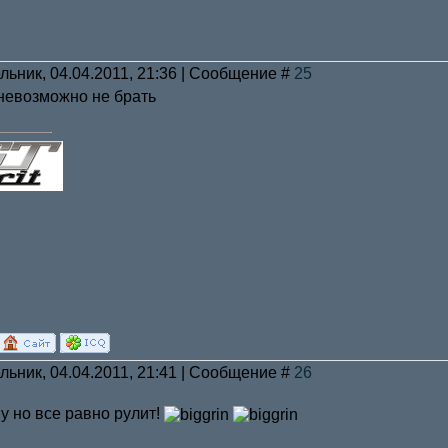
льник, 04.04.2011, 21:36 | Сообщение #
25
 невозможно не брать
льник, 04.04.2011, 21:41 | Сообщение #
26
му но все равно рулит!