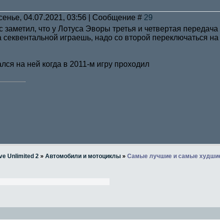
сенье, 04.07.2021, 03:56 | Сообщение #
29
с заметил, что у Лотуса Эворы третья и четвертая передач
на секвентальной играешь, надо со второй переключаться на
ался на ней когда в 2011-м игру проходил
ve Unlimited 2
»
Автомобили и мотоциклы
»
Самые лучшие и самые худши