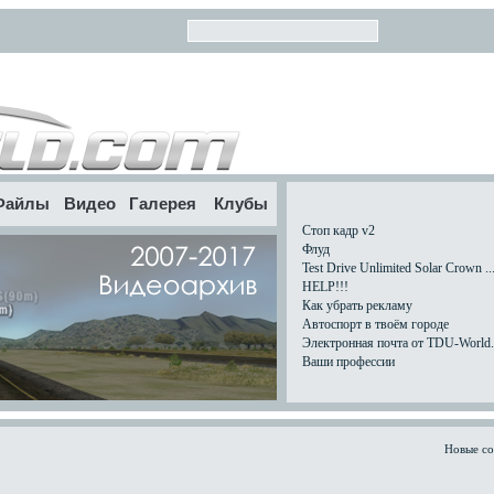
Файлы
Видео
Галерея
Клубы
Стоп кадр v2
Флуд
Test Drive Unlimited Solar Crown ..
HELP!!!
Как убрать рекламу
Автоспорт в твоём городе
Электронная почта от TDU-World.c
Ваши профессии
Новые с