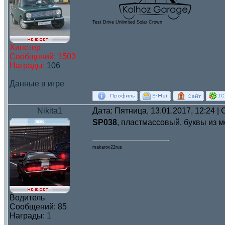
Test Drive Unlimited Solar Crown
Хипстер
Сообщений:
1503
Награды:
106
Данные в игре
Nikita1
Дата: Пятница, 13.01.2017, 12:24 
SP038
, пластмассовый, буквы из 
makarov22rus
Водитель
Сообщений:
85
Награды:
1