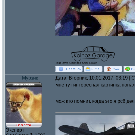
Test Drive Unlimited Solar Crown
Мурзик
Дата: Вторник, 10.01.2017, 03:19 |
мне тут интересная картинка попал
мож кто помнит, когда это я рс6 д
Эксперт