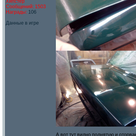
Хипстер
Сообщений:
1503
Награды:
106
Данные в игре
А вот тут видно поднятую и оторва