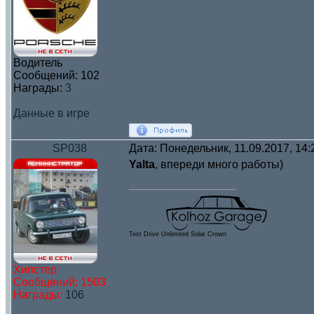
Водитель
Сообщений:
102
Награды:
3
Данные в игре
SP038
Дата: Понедельник, 11.09.2017, 14
Yalta
, впереди много работы)
Test Drive Unlimited Solar Crown
Хипстер
Сообщений:
1503
Награды:
106