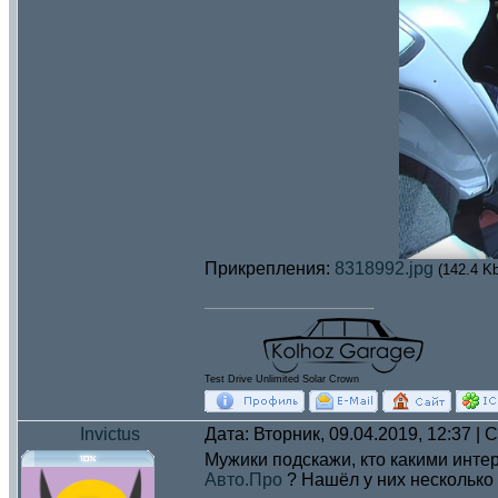
Прикрепления:
8318992.jpg
(142.4 Kb
Test Drive Unlimited Solar Crown
Invictus
Дата: Вторник, 09.04.2019, 12:37 |
Мужики подскажи, кто какими инте
Авто.Про
? Нашёл у них несколько