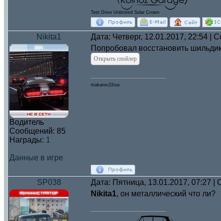
Test Drive Unlimited Solar Crown
Nikita1
Дата: Четверг, 12.01.2017, 22:54 |
Попробовал восстановить шильдик,
makarov22rus
Водитель
Сообщений:
85
Награды:
1
Данные в игре
SP038
Дата: Пятница, 13.01.2017, 07:27 
Nikita1
, он металлический что ли?