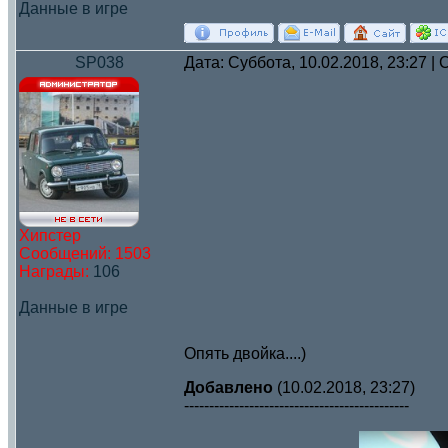
Данные в игре
SP038
Дата: Суббота, 10.02.2018, 23:27 
Хипстер
Сообщений:
1503
Награды:
106
Данные в игре
Опять двойка....)
Добавлено
(10.02.2018, 23:27)
---------------------------------------------