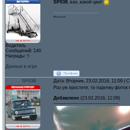
SP038
, вах, какой цвет
Мо-хо-хо!
Водитель
Сообщений:
140
Награды:
5
Данные в игре
SP038
Дата: Вторник, 23.02.2016, 11:09 |
Раз уж простите, то парочку фоток 
Добавлено
(23.02.2016, 11:09)
---------------------------------------------