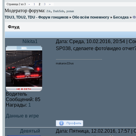
Страница
2
из
3
«
1
2
3
»
Модератор форума:
,
,
Zik
DarkSide
psman
TDU3, TDU2, TDU - Форум гонщиков
»
Обо всём понемногу
»
Беседка
»
Ф
Флуд
Nikita1
Дата: Среда, 10.02.2016, 20:54 | 
SP038, сделаете фото\видео отчет
makarov22rus
Водитель
Сообщений:
85
Награды:
1
Данные в игре
Девятый
Дата: Пятница, 12.02.2016, 17:57 