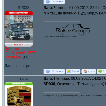
SP038
Дата: Четверг, 07.09.2017, 22:55 |
Nikita1
, да починю. Буду морду цел
Test Drive Unlimited Solar Crown
Хипстер
Сообщений:
1503
Награды:
106
Данные в игре
Yalta
Дата: Пятница, 08.09.2017, 14:02 
SP038
, Охренеть... Только сделал(
«Скорость ни разу никого не убила, внезапная остановка… в