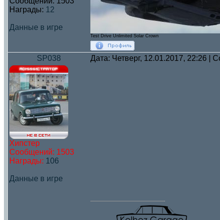
Сообщений:
1503
Награды:
12
Данные в игре
Test Drive Unlimited Solar Crown
SP038
Дата: Четверг, 12.01.2017, 22:26 |
Хипстер
Сообщений:
1503
Награды:
106
Данные в игре