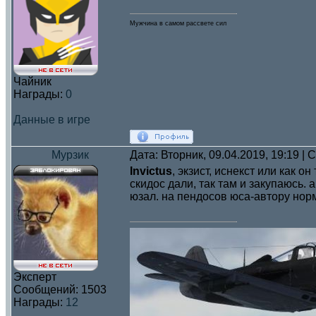
Мужчина в самом рассвете сил
Чайник
Награды:
0
Данные в игре
Мурзик
Дата: Вторник, 09.04.2019, 19:19 |
Invictus
, экзист, иснекст или как 
скидос дали, так там и закупаюсь. 
юзал. на пендосов юса-автору нор
Эксперт
Сообщений:
1503
Награды:
12