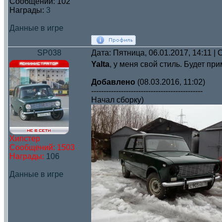
Сообщений:
102
Награды:
3
Данные в игре
SP038
Дата: Пятница, 06.01.2017, 14:11 
Yalta
, у меня свой стиль. Будет при
Добавлено
(08.03.2016, 11:02)
---------------------------------------------
Начал сборку)
Хипстер
Сообщений:
1503
Награды:
106
Данные в игре