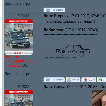
Данные в игре
SP038
Дата: Вторник, 17.01.2017, 07:49 |
На фотках хорошо выглядит)
Добавлено
(17.01.2017, 07:49)
---------------------------------------------
Хипстер
Test Drive Unlimited Solar Crown
Сообщений:
1503
Награды:
106
Данные в игре
SP038
Дата: Среда, 06.09.2017, 20:38 | 