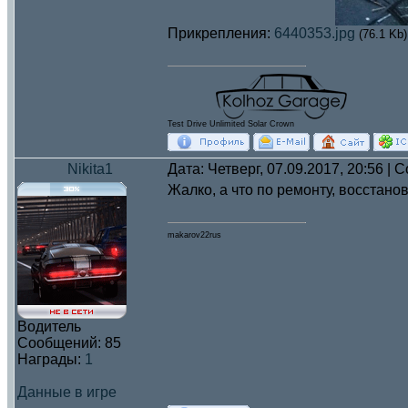
Прикрепления:
6440353.jpg
(76.1 Kb)
Test Drive Unlimited Solar Crown
Nikita1
Дата: Четверг, 07.09.2017, 20:56 |
Жалко, а что по ремонту, восстано
makarov22rus
Водитель
Сообщений:
85
Награды:
1
Данные в игре