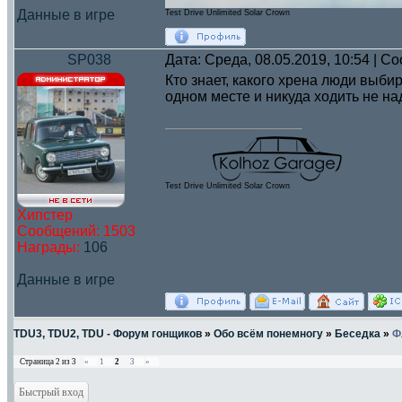
Данные в игре
Test Drive Unlimited Solar Crown
SP038
Дата: Среда, 08.05.2019, 10:54 | 
Кто знает, какого хрена люди выби
одном месте и никуда ходить не на
Test Drive Unlimited Solar Crown
Хипстер
Сообщений:
1503
Награды:
106
Данные в игре
TDU3, TDU2, TDU - Форум гонщиков
»
Обо всём понемногу
»
Беседка
»
Ф
Страница
2
из
3
«
1
2
3
»