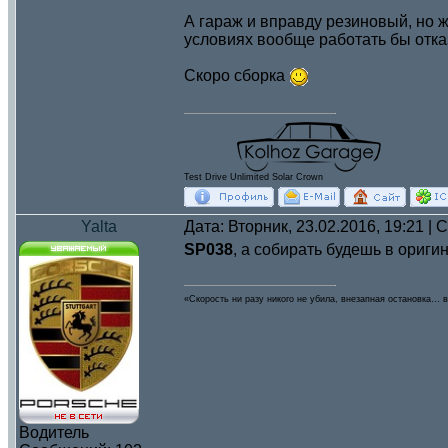
А гараж и вправду резиновый, но ж
условиях вообще работать бы отказ
Скоро сборка
Test Drive Unlimited Solar Crown
Yalta
Дата: Вторник, 23.02.2016, 19:21 |
SP038
, а собирать будешь в оригин
«Скорость ни разу никого не убила, внезапная остановка… в
Водитель