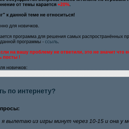
нение от темы карается
+20%
.
нг" к данной теме не относиться!
нно для новичков.
ается программа для решения самых распространённых п
 данной программы -
ссыль
.
сли на вашу проблему не ответили, это не значит что е
 посты !
для новичков:
ть по интернету?
опросы:
 я вылетаю из игры минут через 10-15 и она у 