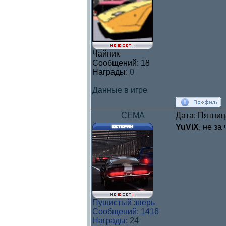
Чайник
Сообщений:
18
Награды:
0
Данные в игре
CEMA
Дата: Пятниц
YuViX
, не за
Пушистый зверь
Сообщений:
1416
Награды:
24