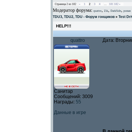
Страница
2
из
182
«
1
2
3
4
…
181
182
»
Модератор форума:
,
,
,
quattro
Zik
DarkSide
psman
TDU3, TDU2, TDU - Форум гонщиков
»
Test Dri
HELP!!!
quattro
Дата: Вторни
Санитар
Сообщений:
3009
Награды:
55
Данные в игре
В данной те