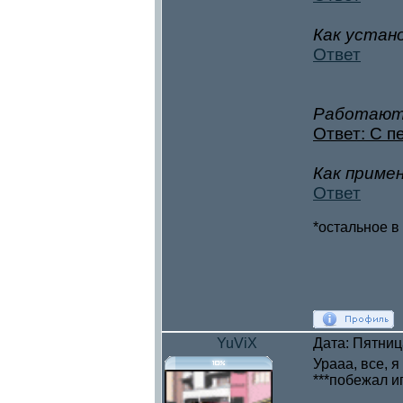
Как устан
Ответ
Работают 
Ответ: С п
Как приме
Ответ
*остальное в
YuViX
Дата: Пятниц
Урааа, все, я
***побежал иг