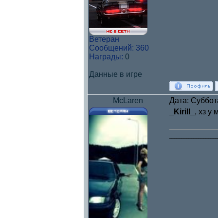
Ветеран
Сообщений:
360
Награды:
0
Данные в игре
McLaren
Дата: Суббот
_Kirill_
, хз у
____________________