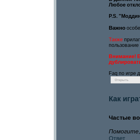
Любое откло
P.S. "Модди
Важно
особе
Также
прилаг
пользование
Внимание! Е
дублировать
Faq по игре 
Открыть
Как игра
Частые в
Помогите,
Ответ