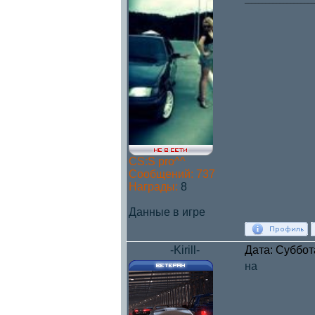
CS:S pro^^
Сообщений:
737
Награды:
8
Данные в игре
-Kirill-
Дата: Суббот
на