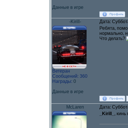
Данные в игре
-Kirill-
Дата: Суббот
Ребята, помо
нормально, н
Что делать?
Ветеран
Сообщений:
360
Награды:
0
Данные в игре
McLaren
Дата: Суббот
_Kirill_
, кин
____________________