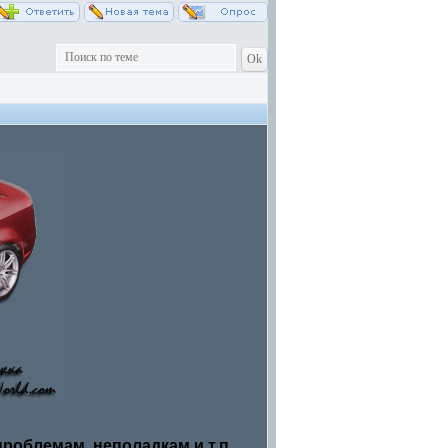
облемам, неполадкам и т.п.