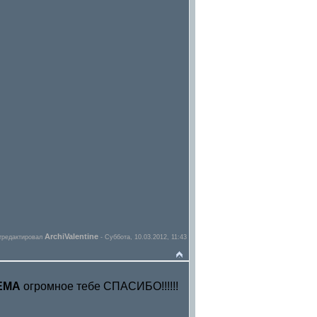
ArchiValentine
тредактировал
-
Суббота, 10.03.2012, 11:43
ЕМА
огромное тебе СПАСИБО!!!!!!