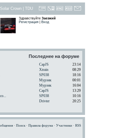
Solar Crown
|
TDU
Здравствуйте
Заезжий
Регистрация
|
Вход
Последнее на форуме
CapJS
23:14
Xtrain
08:29
.
SP038
18:16
Мурзик
00:01
Мурзик
16:04
CapJS
13:29
o...
SP038
10:16
Drivter
20:25
ообщения
·
Поиск
·
Правила форума
·
Участники
·
RSS