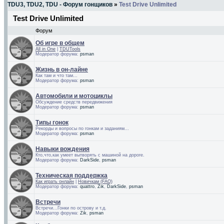
TDU3, TDU2, TDU - Форум гонщиков
»
Test Drive Unlimited
Test Drive Unlimited
Форум
Об игре в общем
All in One
|
TDUTools
Модератор форума:
psman
Жизнь в он-лайне
Как там и что там...
Модератор форума:
psman
Автомобили и мотоциклы
Обсуждение средств передвижения
Модератор форума:
psman
Типы гонок
Рекорды и вопросы по гонкам и заданиям...
Модератор форума:
psman
Навыки вождения
Кто,что,как умеет вытворять с машиной на дороге.
Модератор форума:
DarkSide
,
psman
Техническая поддержка
Как играть онлайн
|
Новичкам (FAQ)
Модератор форума:
quattro
,
Zik
,
DarkSide
,
psman
Встречи
Встречи...Гонки по острову и т.д.
Модератор форума:
Zik
,
psman