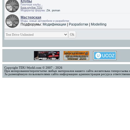
Клубы
Гоночные клубы...
База клубов TDU
Модератор форума:
Zik
,
psman
Мастерская
Моды, новые автомобили и разработки
Подфорумы:
Модификации
|
Разработки
|
Modelling
Copyright TDU-World.com © 2007 - 2026
При копировании/перепечатке любых материалов нашего сайта желательна гиперссылка 
За размещённую пользователями сайта информацию администрация ресурса ответственно