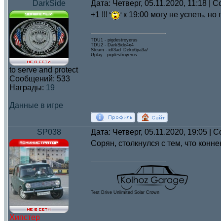
DarkSide
Дата: Четверг, 05.11.2020, 11:18 |
+1 !!!
к 19:00 могу не успеть, но
TDU1 - pigdestroyerus
TDU2 - DarkSide4x4
Steam - id/3ad_Deko6pa3a/
Uplay - pigdestroyerus
to serve and protect
Сообщений:
533
Награды:
19
Данные в игре
SP038
Дата: Четверг, 05.11.2020, 19:05 |
Сорян, столкнулся с тем, что конне
Test Drive Unlimited Solar Crown
Хипстер