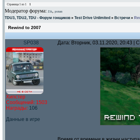
Страница
1
из
1
1
Модератор форума:
,
Zik
psman
TDU3, TDU2, TDU - Форум гонщиков
»
Test Drive Unlimited
»
Встречи
»
Rew
Rewind to 2007
SP038
Дата: Вторник, 03.11.2020, 20:43 |
Хипстер
Сообщений:
1503
Награды:
106
Данные в игре
Время от времени в жизни наступа