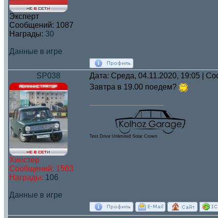
Эксперт
Сообщений:
1087
Награды:
30
Данные в игре
SP038
Дата: Среда, 04.11.2020, 19:05 | 
Завтра в 19.00 поедем?
Test Drive Unlimited Solar Crown
Хипстер
Сообщений:
1503
Награды:
106
Данные в игре