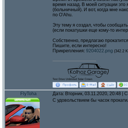
время назад. В моей ситуации это
(больничный). И вот, когда мне нак
по O'Ahu.
Эту тему я создал, чтобы сообщать 
(если покатушки еще кому-то интер
Собственно, предлагаю прокатится
Пишите, если интересно!
Прикрепления:
9204022.png
(342.2 K
Test Drive Unlimited Solar Crown
FlyToha
Дата: Вторник, 03.11.2020, 20:48 |
С удовольствием бы часок прокат