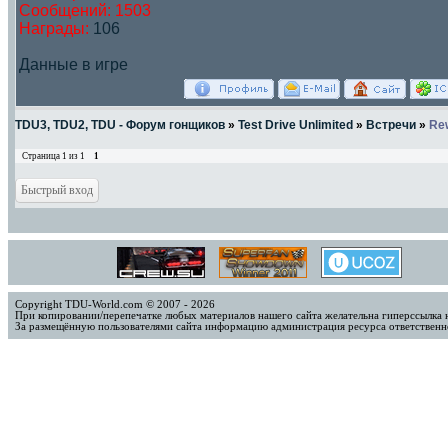
Сообщений:
1503
Награды:
106
Данные в игре
TDU3, TDU2, TDU - Форум гонщиков
»
Test Drive Unlimited
»
Встречи
»
Rew
Страница
1
из
1
1
Copyright TDU-World.com © 2007 - 2026
При копировании/перепечатке любых материалов нашего сайта желательна гиперссылка 
За размещённую пользователями сайта информацию администрация ресурса ответственно