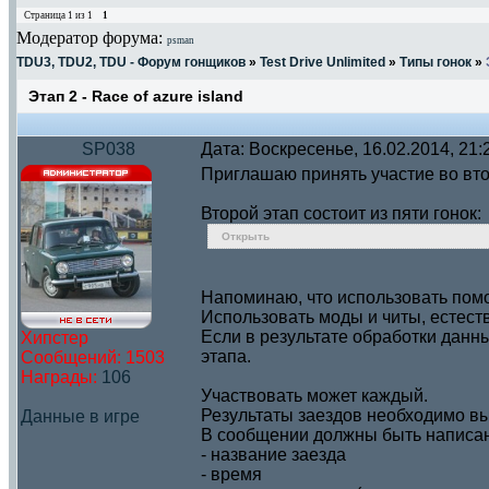
Страница
1
из
1
1
Модератор форума:
psman
TDU3, TDU2, TDU - Форум гонщиков
»
Test Drive Unlimited
»
Типы гонок
»
Этап 2 - Race of azure island
SP038
Дата: Воскресенье, 16.02.2014, 21
Приглашаю принять участие во вто
Второй этап состоит из пяти гонок:
Открыть
Напоминаю, что использовать пом
Использовать моды и читы, естест
Если в результате обработки данн
Хипстер
этапа.
Сообщений:
1503
Награды:
106
Участвовать может каждый.
Результаты заездов необходимо в
Данные в игре
В сообщении должны быть написа
- название заезда
- время