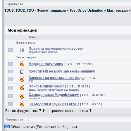
Страница
1
из
1
1
TDU3, TDU2, TDU - Форум гонщиков
»
Test Drive Unlimited
»
Мастерская
»
Модификации
Тема
Важные темы
Правила размещения новостей
форум/каталог файлов
Темы форума
Моддинг флудилка
[
1
2
3
…
101
102
103
]
помогите!!! не могу заменить машину!
Запросы на изготовления мода
[
1
2
3
4
]
$$$
Поиск модификаций
[
1
2
3
…
37
38
39
]
Здесь ищем интересующии вас модели.
Самодельные Модификации
[
1
2
3
…
87
88
89
]
делимся!
3D Модели и звуки из Forza 3
[
1
2
3
…
8
9
10
]
В этом форуме тем:
7
. На странице показано тем:
7
.
Страница
1
из
1
1
Обычная тема (Есть новые сообщения)