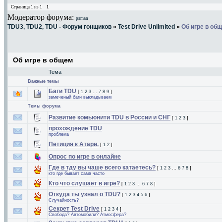
Страница
1
из
1
1
Модератор форума:
psman
TDU3, TDU2, TDU - Форум гонщиков
»
Test Drive Unlimited
»
Об игре в об
Об игре в общем
Тема
Важные темы
Баги TDU
[
1
2
3
…
7
8
9
]
замеченый баги выкладываем
Темы форума
Развитие комьюнити TDU в России и СНГ
[
1
2
3
]
прохождение TDU
проблема
Петиция к Атари.
[
1
2
]
Опрос по игре в онлайне
Где в тду вы чаше всего катаетесь?
[
1
2
3
…
6
7
8
]
кто где бывает сама часто
Кто что слушает в игре?
[
1
2
3
…
6
7
8
]
Откуда ты узнал о TDU?
[
1
2
3
4
5
6
]
Cлучайность?
Секрет Test Drive
[
1
2
3
4
]
Свобода? Автомобили? Атмосфера?