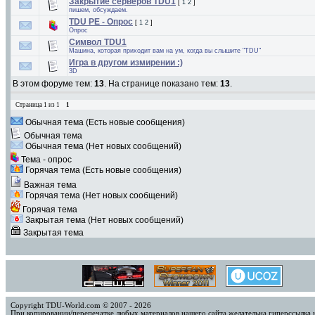
Закрытие серверов TDU1
[
1
2
]
пишем, обсуждаем.
TDU PE - Опрос
[
1
2
]
Опрос
Символ TDU1
Машина, которая приходит вам на ум, когда вы слышите "TDU"
Игра в другом измирении :)
3D
В этом форуме тем:
13
. На странице показано тем:
13
.
Страница
1
из
1
1
Обычная тема (Есть новые сообщения)
Обычная тема
Обычная тема (Нет новых сообщений)
Тема - опрос
Горячая тема (Есть новые сообщения)
Важная тема
Горячая тема (Нет новых сообщений)
Горячая тема
Закрытая тема (Нет новых сообщений)
Закрытая тема
Copyright TDU-World.com © 2007 - 2026
При копировании/перепечатке любых материалов нашего сайта желательна гиперссылка 