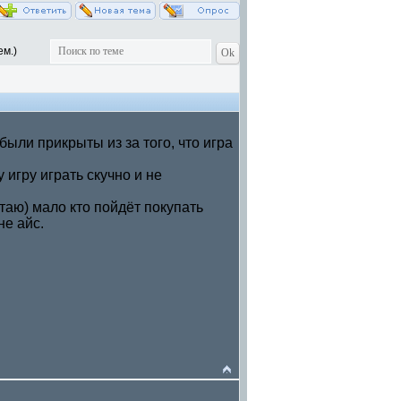
ем.)
ыли прикрыты из за того, что игра
у игру играть скучно и не
итаю) мало кто пойдёт покупать
не айс.