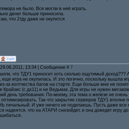
 гемора не было. Все могли в неё играть.
ьно денег больше приносила.
таю, что 2тду даже не окупится
 29.06.2011, 13:34 | Сообщение #
7
шили, что ТДУ1 приносит хоть сколько ощутимый доход??? А
, еще игра не окупилась. И это логично, поскольку вышла иг
из-за колтчества багов на старте. Еще больше мне не понят
не Крайзис (с дх11) и не Ведьмак. Для игры не нужен мега
ий день требования. По-моему, эта тема о железе не очень
 оптимизировать. Так что закрытие серверов ТДУ1 вполне п
печальный. И уже ничего не поделаешь. Пусть даже все п
ся надеятся, что на АТАРИ снизойдет, и она доведет игру д
ошибаться.