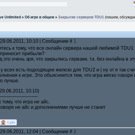
ve Unlimited
»
Об игре в общем
»
Закрытие серверов TDU1
(пишем, обсужда
 29.06.2011, 10:10 | Сообщение #
1
итесь к тому, что все онлайн сервера нашей любимой TDU1 б
 приносит прибыли?
 это очень зря, что закрылись серваки, т.к. без онлайна в эт
 у всех есть подходящее железо для TDU2 и ( ну эт я так сч
лнения к игре. Это объясняется тем, что игра мягко говоря 
о лучше.
29.06.2011, 10:10)
-------------------------
тому, что игра не айс.
о говоря не айс и дополнениями лучше не станет
 29.06.2011, 12:04 | Сообщение #
2