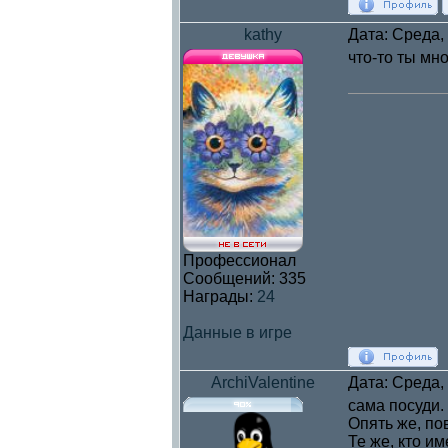
kathy
Дата: Среда,
что-то ты мн
Профессионал
Сообщений:
335
Награды:
24
Данные в игре
ArchiValentine
Дата: Среда,
сама посуди.
Опять же, по
Те же, кто им