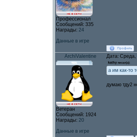
Профессионал
Сообщений:
335
Награды:
24
Данные в игре
ArchiValentine
Дата: Среда,
kathy
писал(а):
а им как-то 
думаю тду2 н
Ветеран
Сообщений:
1924
Награды:
20
Данные в игре