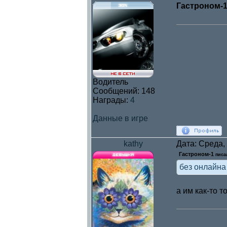
Гастроном-
Водитель
Сообщений:
148
Награды:
4
Данные в игре
kathy
Дата: Среда,
Гастроном-1
писал
без онлайна 
а им как-то 