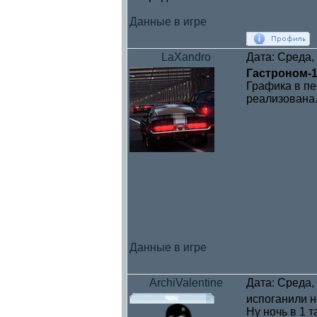
Данные в игре
LaXandro
Дата: Среда,
Гастроном-
Графика в пе
реализована.
Данные в игре
ArchiValentine
Дата: Среда,
испоганили 
Ну ночь в 1 