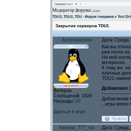
Страница
1
из
2
1
2
»
Модератор форума:
psman
TDU3, TDU2, TDU - Форум гонщиков
»
Test Dri
Закрытие серверов TDU1
ArchiValentine
Дата: Среда,
Как вы относ
уже почти не
На мой взгляд
интересно.
К тому же, не
платные допо
TDU1 намног
Добавлено
(
Ветеран
--------------------
Сообщений:
1924
Добавление к 
Награды:
20
...игра мягк
Данные в игре
kitroww_777_rus
Дата: Среда,