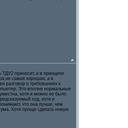
 ТДУ2 приносит, и в принципе
ра не самая хорошая, а в
ен разговор о требованиях к
компьютер. Это вполне нормальные
 уместна, хотя и можно ее было
редсказуемый ход, хотя и
онимают, что она лучше, чем
о ума. Хотя проще сделать новую