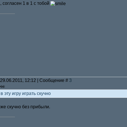
1
, согласен 1 в 1 с тобой
 29.06.2011, 12:12 | Сообщение #
3
(а):
в эту игру играть скучно
тоже скучно без прибыли.