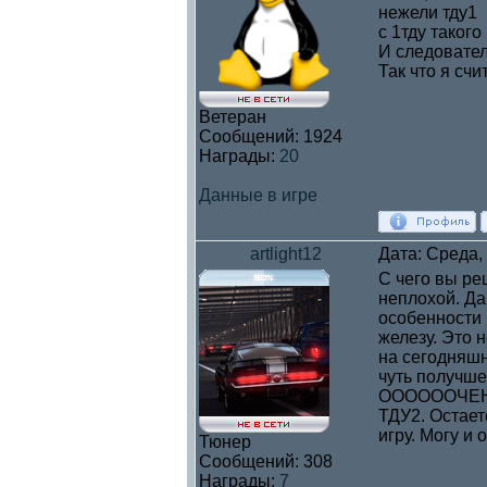
нежели тду1
с 1тду такого
И следовател
Так что я счи
Ветеран
Сообщений:
1924
Награды:
20
Данные в игре
artlight12
Дата: Среда,
C чего вы ре
неплохой. Да
особенности 
железу. Это 
на сегодняшн
чуть получше
ООООООЧЕНЬ 
ТДУ2. Остает
игру. Могу и 
Тюнер
Сообщений:
308
Награды:
7