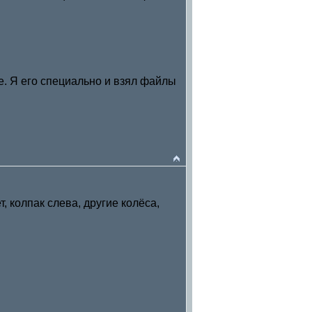
де. Я его специально и взял файлы
, колпак слева, другие колёса,