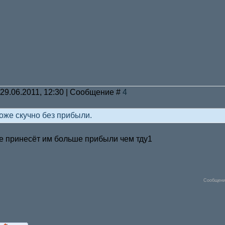
 29.06.2011, 12:30 | Сообщение #
4
тоже скучно без прибыли.
е принесёт им больше прибыли чем тду1
Сообщени