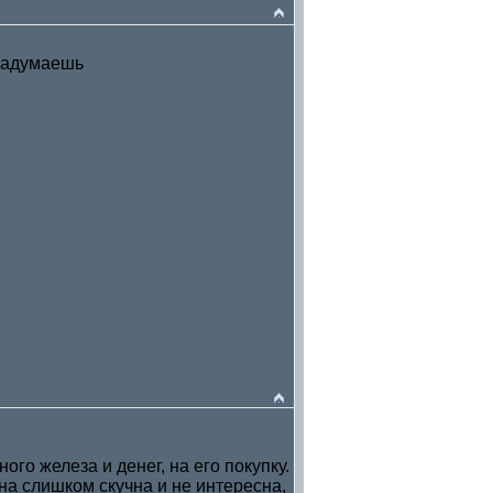
 надумаешь
го железа и денег, на его покупку.
 она слишком скучна и не интересна,