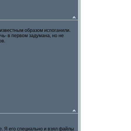
неизвестным образом испоганили.
чь- в первом задумана, но не
ов.
де. Я его специально и взял файлы