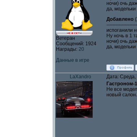
ночи) очь да
да, модельки
Добавлено
(
--------------------
испоганили 
Ну ночь в 1 
Ветеран
ночи) очь да
Сообщений:
1924
да, модельки
Награды:
20
Данные в игре
LaXandro
Дата: Среда,
Гастроном-
Не все модел
новый салон.