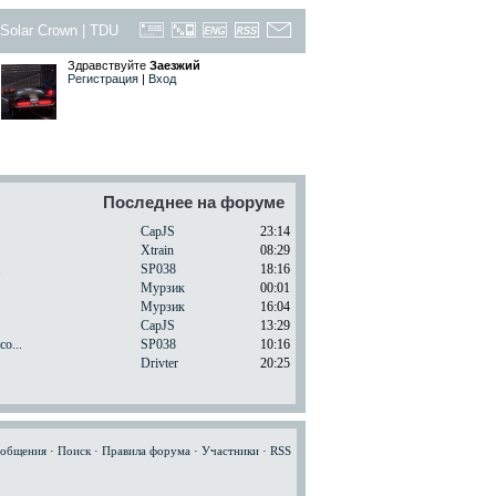
Solar Crown
|
TDU
Здравствуйте
Заезжий
Регистрация
|
Вход
Последнее на форуме
CapJS
23:14
Xtrain
08:29
.
SP038
18:16
Мурзик
00:01
Мурзик
16:04
CapJS
13:29
o...
SP038
10:16
Drivter
20:25
ообщения
·
Поиск
·
Правила форума
·
Участники
·
RSS