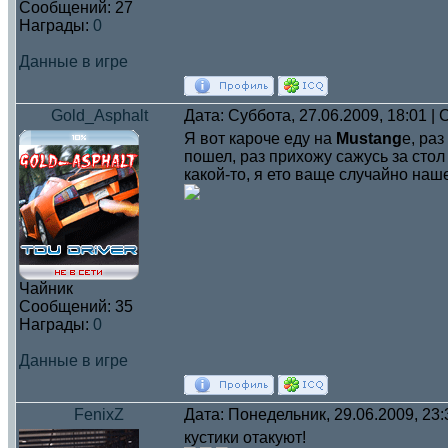
Сообщений:
27
Награды:
0
Данные в игре
Gold_Asphalt
Дата: Суббота, 27.06.2009, 18:01 
Я вот кароче еду на
Mustang
е, ра
пошел, раз прихожу сажусь за стол
какой-то, я ето ваще случайно наш
Чайник
Сообщений:
35
Награды:
0
Данные в игре
FenixZ
Дата: Понедельник, 29.06.2009, 23
кустики отакуют!