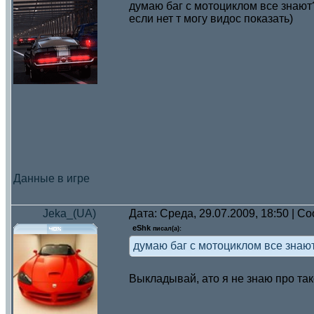
думаю баг с мотоциклом все знают
если нет т могу видос показать)
Данные в игре
Jeka_(UA)
Дата: Среда, 29.07.2009, 18:50 | 
eShk
писал(а):
думаю баг с мотоциклом все знают
Выкладывай, ато я не знаю про тако