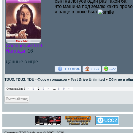
был на лотусе один раз такой баг
что машина под землю както пров
я ваще в шоке был
Сообщений:
619
Награды:
16
Данные в игре
TDU3, TDU2, TDU - Форум гонщиков
»
Test Drive Unlimited
»
Об игре в об
Страница
2
из
9
«
1
2
3
4
…
8
9
»
Copyright TDU-World.com © 2007 - 2026