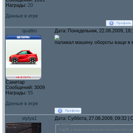
Награды:
20
Данные в игре
quattro
Дата: Понедельник, 22.06.2009, 18
паламал машину. обороты ваще в
Санитар
Сообщений:
3009
Награды:
55
Данные в игре
stylya1
Дата: Суббота, 27.06.2009, 09:32 
Оффтоп
CapJS
, у меня в моих моделях типо такие баги е