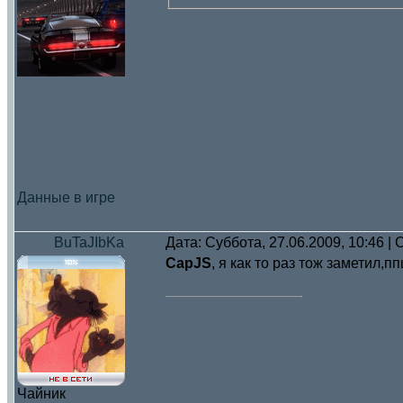
Данные в игре
BuTaJIbKa
Дата: Суббота, 27.06.2009, 10:46 
CapJS
, я как то раз тож заметил,п
Чайник