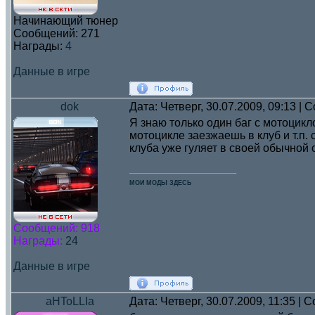
Начинающий тюнер
Сообщений:
271
Награды:
4
Данные в игре
dok
Дата: Четверг, 30.07.2009, 09:13 |
Я знаю только один баг с мотоцикло
мотоцикле заезжаешь в клуб и т.п.
клуба уже гуляет в своей обычной 
МОИ МОДЫ ЗДЕСЬ
Сообщений:
918
Награды:
24
Данные в игре
aHToLLIa
Дата: Четверг, 30.07.2009, 11:35 |