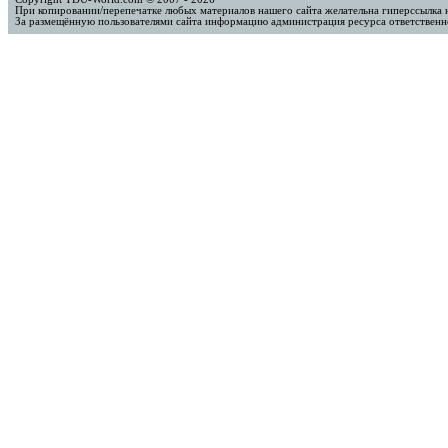
При копировании/перепечатке любых материалов нашего сайта желательна гиперссылка 
За размещённую пользователями сайта информацию администрация ресурса ответственно