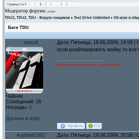
Страница
2
из
9
«
1
2
3
4
…
8
9
»
Модератор форума:
psman
TDU3, TDU2, TDU - Форум гонщиков
»
Test Drive Unlimited
»
Об игре в об
Баги TDU
maxall
Дата: Пятница, 19.06.2009, 19:58 
если разблокировать мойку, то все
Юзербар не соответствует 7. пункту правил.
Чайник
Сообщений:
26
Награды:
0
Данные в игре
Asylbek1992
Дата: Пятница, 19.06.2009, 20:58 