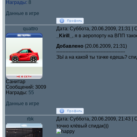
Награды:
8
Данные в игре
quattro
Дата: Суббота, 20.06.2009, 21:31 
_Kirill_
, я в аеропорту на ВПП тако
Добавлено
(20.06.2009, 21:31)
---------------------------------------------
ЗЫ а на какой ты тачке едешь? спи
Санитар
Сообщений:
3009
Награды:
55
Данные в игре
rbk
Дата: Суббота, 20.06.2009, 21:43 
точно клёвый спидак)))