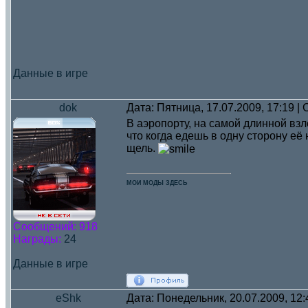
Данные в игре
dok
Дата: Пятница, 17.07.2009, 17:19 
В аэропорту, на самой длинной взл
что когда едешь в одну сторону её 
щель.
МОИ МОДЫ ЗДЕСЬ
Сообщений:
918
Награды:
24
Данные в игре
eShk
Дата: Понедельник, 20.07.2009, 12