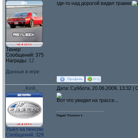
где-то над дорогой видел травки
Тюнер
Сообщений:
375
Награды:
12
Данные в игре
_Kirill_
Дата: Суббота, 20.06.2009, 13:32 
Вот что увидел на трассе...
Pagani Tricolore ♥
Ушёл на пенсию
Сообщений:
329