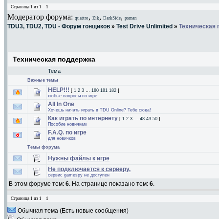
Страница
1
из
1
1
Модератор форума:
,
,
,
quattro
Zik
DarkSide
psman
TDU3, TDU2, TDU - Форум гонщиков
»
Test Drive Unlimited
»
Техническая
Техническая поддержка
Тема
Важные темы
HELP!!!
[
1
2
3
…
180
181
182
]
любые вопросы по игре
All In One
Хочешь начать играть в TDU Online? Тебе сюда!
Как играть по интернету
[
1
2
3
…
48
49
50
]
Пособие новичкам
F.A.Q. по игре
для новичков
Темы форума
Нужны файлы к игре
Не подключается к серверу.
сервис gamespy не доступен
В этом форуме тем:
6
. На странице показано тем:
6
.
Страница
1
из
1
1
Обычная тема (Есть новые сообщения)