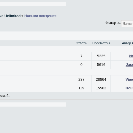
ve Unlimited
»
Навыки вождения
Фильтр по:
Ответы
Просмотры
Автор 
7
5235
kit
0
5616
Jas
237
28864
Vipe
119
15562
Hou
тем:
4
.