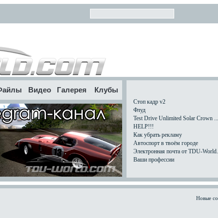
Файлы
Видео
Галерея
Клубы
Стоп кадр v2
Флуд
Test Drive Unlimited Solar Crown ..
HELP!!!
Как убрать рекламу
Автоспорт в твоём городе
Электронная почта от TDU-World.c
Ваши профессии
Новые с