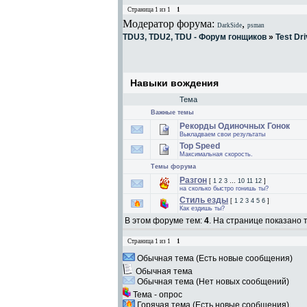
Страница
1
из
1
1
Модератор форума:
,
DarkSide
psman
TDU3, TDU2, TDU - Форум гонщиков
»
Test Dri
Навыки вождения
Тема
Важные темы
Рекорды Одиночных Гонок
Выкладваем свои результаты
Top Speed
Максимальная скорость.
Темы форума
Разгон
[
1
2
3
…
10
11
12
]
на сколько быстро гонишь ты?
Стиль езды
[
1
2
3
4
5
6
]
Как ездишь ты?
В этом форуме тем:
4
. На странице показано 
Страница
1
из
1
1
Обычная тема (Есть новые сообщения)
Обычная тема
Обычная тема (Нет новых сообщений)
Тема - опрос
Горячая тема (Есть новые сообщения)