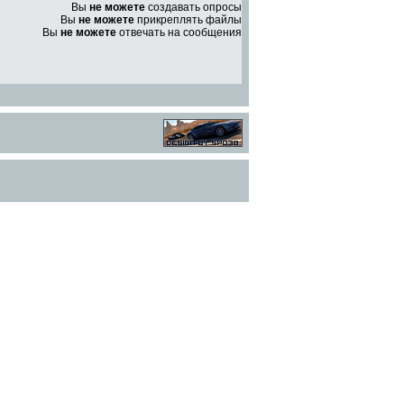
Вы
не можете
создавать опросы
Вы
не можете
прикреплять файлы
Вы
не можете
отвечать на сообщения