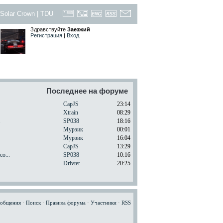
Solar Crown
|
TDU
Здравствуйте
Заезжий
Регистрация
|
Вход
Последнее на форуме
CapJS
23:14
Xtrain
08:29
.
SP038
18:16
Мурзик
00:01
Мурзик
16:04
CapJS
13:29
o...
SP038
10:16
Drivter
20:25
ообщения
·
Поиск
·
Правила форума
·
Участники
·
RSS