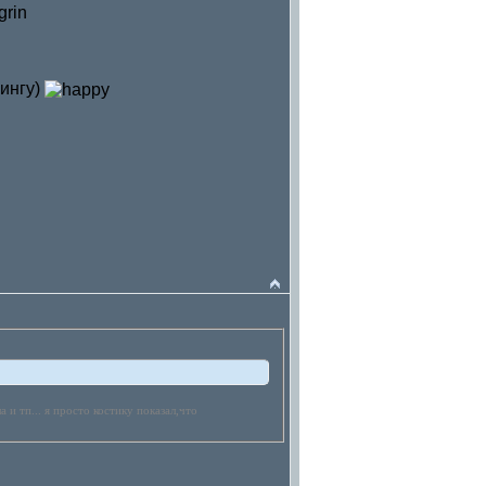
сингу)
а и тп... я просто костику показал,что