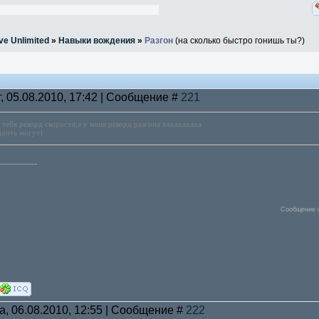
ve Unlimited
»
Навыки вождения
»
Разгон
(на сколько быстро гонишь ты?)
г, 05.08.2010, 17:42 | Сообщение #
221
 тебя рекорд скорости,а у меня рекорд разгона хахахахаха
садить могут)
Сообщение 
а, 06.08.2010, 12:55 | Сообщение #
222