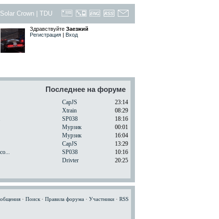
Solar Crown
|
TDU
Здравствуйте
Заезжий
Регистрация
|
Вход
Последнее на форуме
CapJS
23:14
Xtrain
08:29
.
SP038
18:16
Мурзик
00:01
Мурзик
16:04
CapJS
13:29
o...
SP038
10:16
Drivter
20:25
ообщения
·
Поиск
·
Правила форума
·
Участники
·
RSS