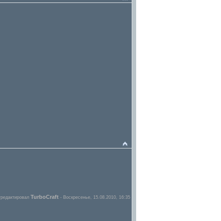
TurboCraft
тредактировал
-
Воскресенье, 15.08.2010, 16:35