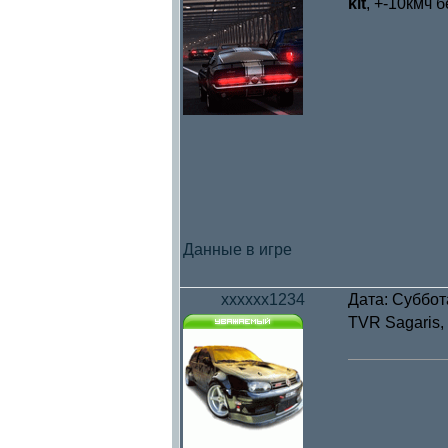
kit
, +-10кмч 
Данные в игре
xxxxxx1234
Дата: Суббот
TVR Sagaris,