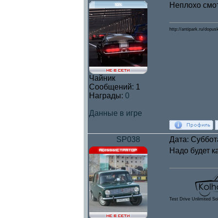
Неплохо смот
http://antipark.ru/dopus
Чайник
Сообщений:
1
Награды:
0
Данные в игре
SP038
Дата: Суббот
Надо будет к
Test Drive Unlimited So