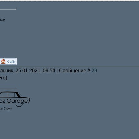
a3a/
льник, 25.01.2021, 09:54 | Сообщение #
29
го)
lar Crown