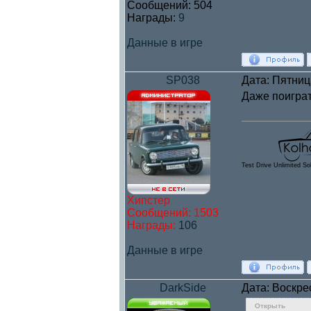
Сообщений:
504
Награды:
9
Данные в игре
SP038
Дата: Пятниц
Даже поиграт
Test Drive Unlimited So
Хипстер
Сообщений:
1503
Награды:
106
Данные в игре
DarkSide
Дата: Воскре
Открыть