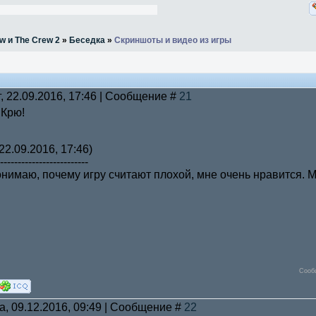
w и The Crew 2
»
Беседка
»
Скриншоты и видео из игры
г, 22.09.2016, 17:46 | Сообщение #
21
 Крю!
22.09.2016, 17:46)
-------------------------
нимаю, почему игру считают плохой, мне очень нравится. М
Сооб
а, 09.12.2016, 09:49 | Сообщение #
22