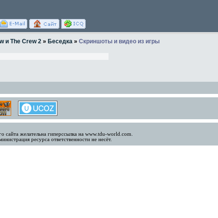
w и The Crew 2
»
Беседка
»
Скриншоты и видео из игры
о сайта желательна гиперссылка на www.tdu-world.com.
инистрация ресурса ответственности не несёт.