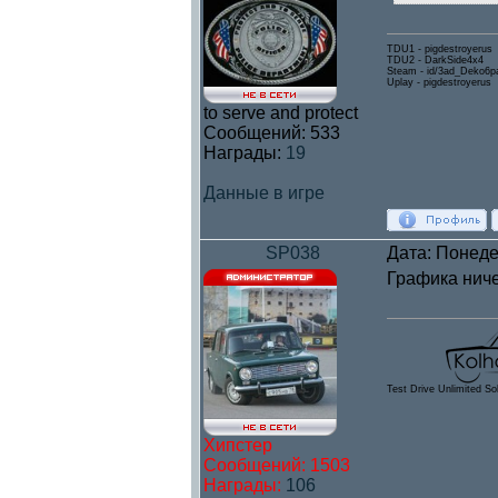
TDU1 - pigdestroyerus
TDU2 - DarkSide4x4
Steam - id/3ad_Deko6p
Uplay - pigdestroyerus
to serve and protect
Сообщений:
533
Награды:
19
Данные в игре
SP038
Дата: Понеде
Графика ниче
Test Drive Unlimited So
Хипстер
Сообщений:
1503
Награды:
106