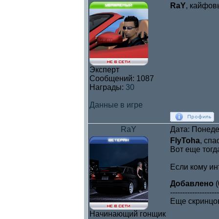
RaY
, кайфов
Эксперт
Сообщений:
1087
Награды:
30
Данные в игре
RaY
Дата: Понеде
FlyToha
, спа
Вот еще тогд
Если кому ин
Добавлено
(
--------------------
Еще скринцо
Начинающий гонщик