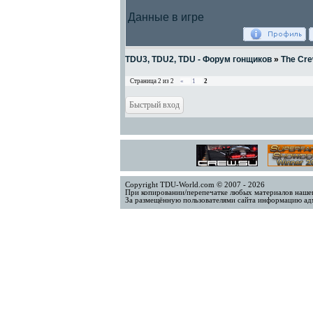
Данные в игре
TDU3, TDU2, TDU - Форум гонщиков
»
The Cre
Страница
2
из
2
«
1
2
Copyright TDU-World.com © 2007 - 2026
При копировании/перепечатке любых материалов нашег
За размещённую пользователями сайта информацию адм