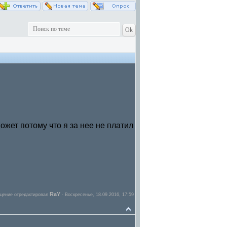
ожет потому что я за нее не платил
RaY
щение отредактировал
-
Воскресенье, 18.09.2016, 17:59