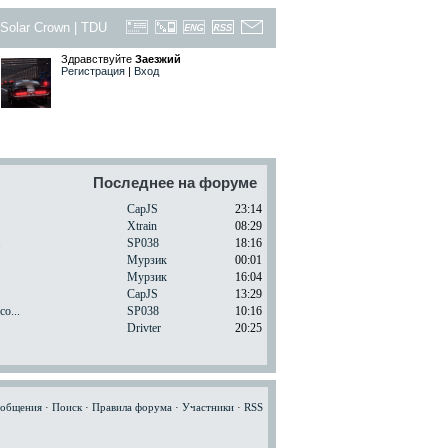
Solar Crown
|
TDU
Здравствуйте
Заезжий
Регистрация
|
Вход
Последнее на форуме
CapJS
23:14
Xtrain
08:29
.
SP038
18:16
Мурзик
00:01
Мурзик
16:04
CapJS
13:29
o...
SP038
10:16
Drivter
20:25
ообщения
·
Поиск
·
Правила форума
·
Участники
·
RSS