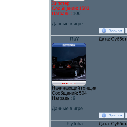
Хипстер
Сообщений:
1503
Награды:
106
Данные в игре
RaY
Дата: Суббот
Начинающий гонщик
Сообщений:
504
Награды:
9
Данные в игре
FlyToha
Дата: Суббот