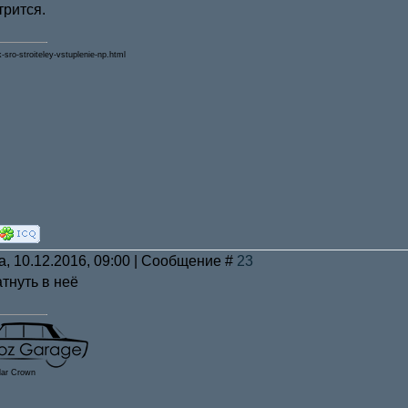
рится.
k-sro-stroiteley-vstuplenie-np.html
а, 10.12.2016, 09:00 | Сообщение #
23
атнуть в неё
lar Crown