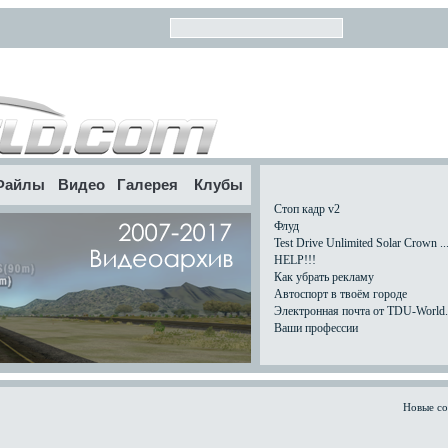
Файлы
Видео
Галерея
Клубы
Стоп кадр v2
Флуд
Test Drive Unlimited Solar Crown ..
HELP!!!
Как убрать рекламу
Автоспорт в твоём городе
Электронная почта от TDU-World.c
Ваши профессии
Новые с