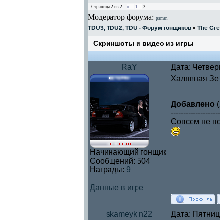
Страница
2
из
2
«
1
2
Модератор форума:
psman
TDU3, TDU2, TDU - Форум гонщиков
»
The Cre
Скриншоты и видео из игры
RaY
Дата: Четвер
Халявная Зе
Добавлено
(
--------------------
Совсем не по
Начинающий гонщик
Сообщений:
504
Награды:
9
Данные в игре
skameykin22
Дата: Пятниц