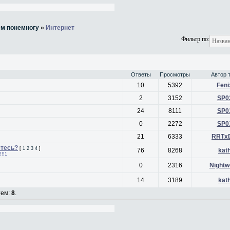
ём понемногу
»
Интернет
Фильтр по:
Ответы
Просмотры
Автор 
10
5392
Feni
2
3152
SP0
24
8111
SP0
0
2272
SP0
21
6333
RRTx
етесь?
[
1
2
3
4
]
76
8268
kat
!!!1
0
2316
Nightw
14
3189
kat
тем:
8
.