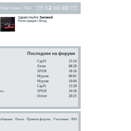
Solar Crown
|
TDU
Здравствуйте
Заезжий
Регистрация
|
Вход
Последнее на форуме
CapJS
23:14
Xtrain
08:29
.
SP038
18:16
Мурзик
00:01
Мурзик
16:04
CapJS
13:29
o...
SP038
10:16
Drivter
20:25
ообщения
·
Поиск
·
Правила форума
·
Участники
·
RSS