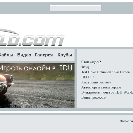
Файлы
Видео
Галерея
Клубы
Стоп кадр v2
Флуд
Test Drive Unlimited Solar Crown ..
HELP!!!
Как убрать рекламу
Автоспорт в твоём городе
Электронная почта от TDU-World.c
Ваши профессии
Новые с