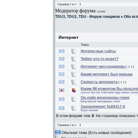
Страница
1
из
1
1
Модератор форума:
psman
TDU3, TDU2, TDU - Форум гонщиков
»
Обо вс
Интернет
Тема
Интересные сайты
Twitter кто-то юзает?
Интернет-мессенджеры
[
1
2
]
Каким интернет был раньше
Скорость интернета
[
1
2
]
Каким IM-клиентом Вы пользу
срочно быстро отвечаем надо важно ололо
Он-лайн менеджеры гонок
Браузерные менеджеры гонок
Законопроект №89417-6
Ваше мнение
В этом форуме тем:
8
. На странице показано 
Страница
1
из
1
1
Обычная тема (Есть новые сообщения)