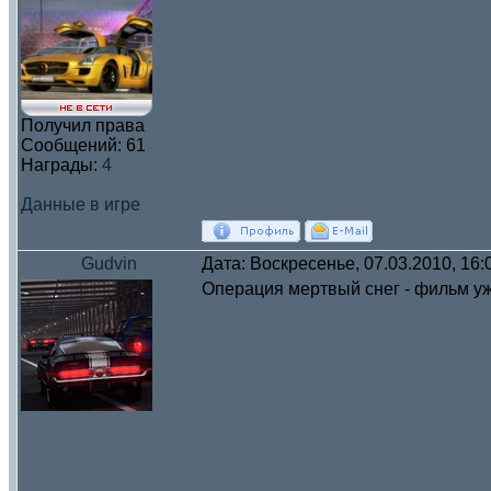
Получил права
Сообщений:
61
Награды:
4
Данные в игре
Gudvin
Дата: Воскресенье, 07.03.2010, 16
Операция мертвый снег - фильм уж