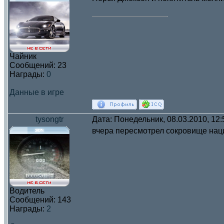
Чайник
Сообщений:
23
Награды:
0
Данные в игре
tysongtr
Дата: Понедельник, 08.03.2010, 12
вчера пересмотрел сокровище нац
Водитель
Сообщений:
143
Награды:
2