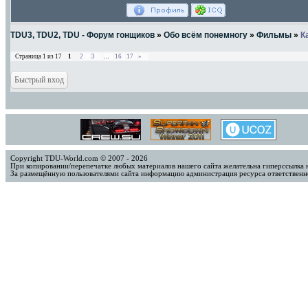
TDU3, TDU2, TDU - Форум гонщиков
»
Обо всём понемногу
»
Фильмы
»
К
Страница
1
из
17
1
2
3
…
16
17
»
Copyright TDU-World.com © 2007 - 2026
При копировании/перепечатке любых материалов нашего сайта желательна гиперссылка 
За размещённую пользователями сайта информацию администрация ресурса ответственно