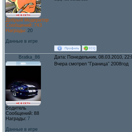
Добрый Модератор
Сообщений:
743
Награды:
20
Данные в игре
Bratka_86
Дата: Понедельник, 08.03.2010, 22
Вчера смотрел "Граница" 2008год
Водитель
Сообщений:
88
Награды:
7
Данные в игре