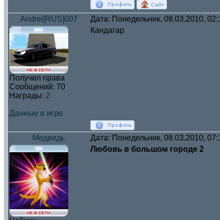
Andrei[RUS]007
Дата: Понедельник, 08.03.2010, 02
Кандагар
Получил права
Сообщений:
70
Награды:
2
Данные в игре
Медведь
Дата: Понедельник, 08.03.2010, 07
Любовь в большом городе 2