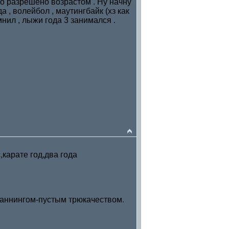
то разрешено возрастом . Ну начну
а , волейбол , маутингбайк (хз как
омнил , лыжи года 3 занимался .
,карате год,два года
ираннингом-пустым трюкачеством.