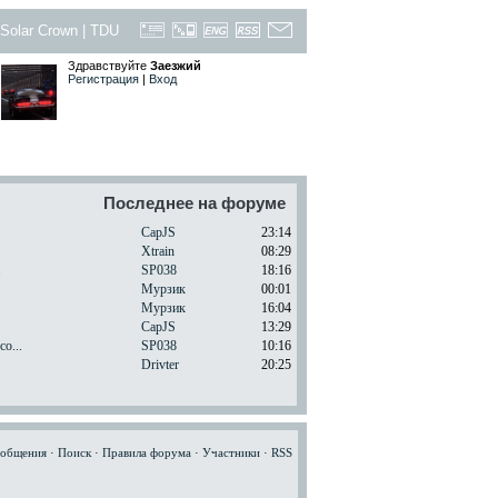
Solar Crown
|
TDU
Здравствуйте
Заезжий
Регистрация
|
Вход
Последнее на форуме
CapJS
23:14
Xtrain
08:29
.
SP038
18:16
Мурзик
00:01
Мурзик
16:04
CapJS
13:29
o...
SP038
10:16
Drivter
20:25
ообщения
·
Поиск
·
Правила форума
·
Участники
·
RSS