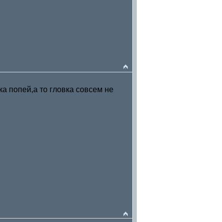
а попей,а то гловка совсем не