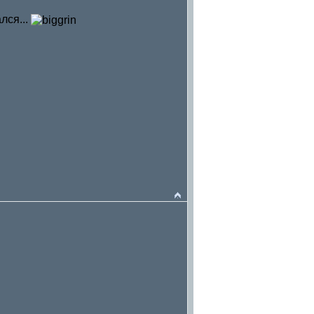
лся...