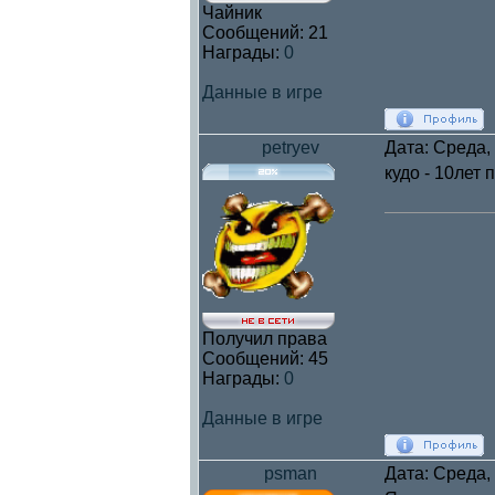
Чайник
Сообщений:
21
Награды:
0
Данные в игре
petryev
Дата: Среда,
кудо - 10лет
Получил права
Сообщений:
45
Награды:
0
Данные в игре
psman
Дата: Среда,