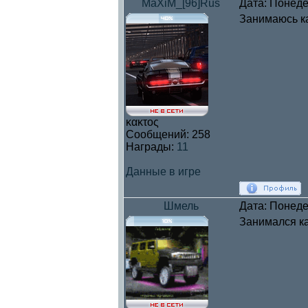
MaXiM_[96]Rus
Дата: Понеде
Занимаюсь ка
κακτος
Сообщений:
258
Награды:
11
Данные в игре
Шмель
Дата: Понеде
Занимался ка