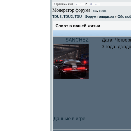
Страница
2
из
3
«
1
2
3
»
Модератор форума:
,
Zik
psman
TDU3, TDU2, TDU - Форум гонщиков
»
Обо вс
Спорт в вашей жизни
SANCHEZ
Дата: Четвер
3 года- дзюд
Данные в игре