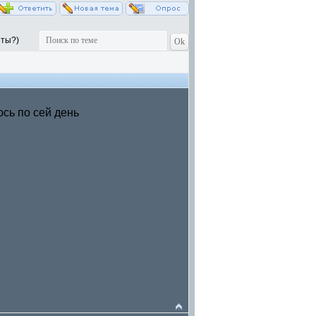
 ты?)
юсь по сей день