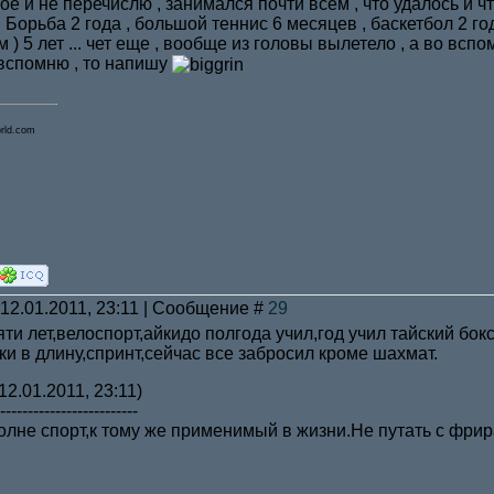
ое и не перечислю , занимался почти всем , что удалось и ч
 Борьба 2 года , большой теннис 6 месяцев , баскетбол 2 год
 ) 5 лет ... чет еще , вообще из головы вылетело , а во всп
вспомню , то напишу
ld.com
 12.01.2011, 23:11 | Сообщение #
29
ти лет,велоспорт,айкидо полгода учил,год учил тайский бокс
ки в длину,спринт,сейчас все забросил кроме шахмат.
12.01.2011, 23:11)
-------------------------
вполне спорт,к тому же применимый в жизни.Не путать с фр