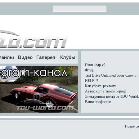
Файлы
Видео
Галерея
Клубы
Стоп кадр v2
Флуд
Test Drive Unlimited Solar Crown ..
HELP!!!
Как убрать рекламу
Автоспорт в твоём городе
Электронная почта от TDU-World.c
Ваши профессии
Новые с