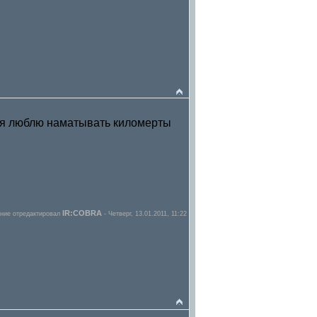
хотя люблю наматывать киломерты
IR:COBRA
ние отредактировал
-
Четверг, 13.01.2011, 11:22