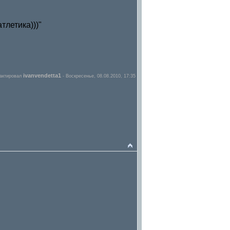
тлетика)))"
ivanvendetta1
актировал
-
Воскресенье, 08.08.2010, 17:35