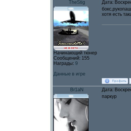
TheStig
Дата: Воскре
бокс,рукопаш
хотя есть та
Начинающий тюнер
Сообщений:
155
Награды:
9
Данные в игре
Br1aN
Дата: Воскре
паркур