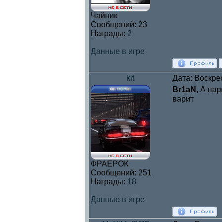
Чайник
Сообщений:
23
Награды:
2
Данные в игре
kit
Дата: Воскре
Br1aN
, А па
варит
ФРАЕРОК
Сообщений:
251
Награды:
18
Данные в игре