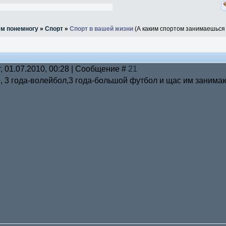
ём понемногу
»
Спорт
»
Спорт в вашей жизни
(А каким спортом занимаешься
г, 01.07.2010, 00:28 | Сообщение #
21
о, 3 года-волейбол,3 года-большой футбол и щас им занима