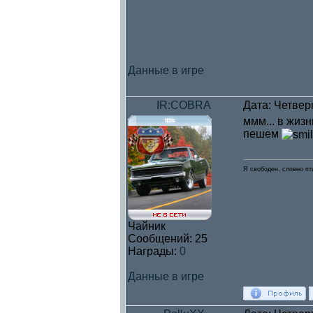
Данные в игре
IR:COBRA
Дата: Четверг
ммм... в жиз
пешем
Я свободен, словно пт
Чайник
Сообщений:
25
Награды:
0
Данные в игре