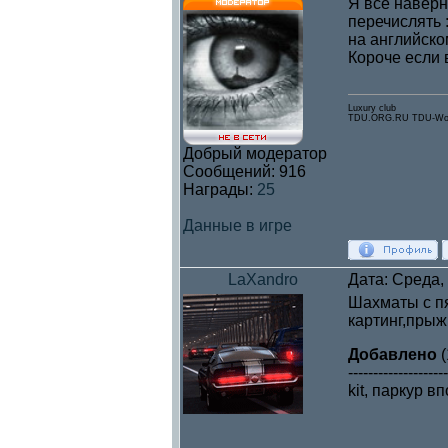
Я все наверн
перечислять :
на английском
Короче если 
Luxury club
TDU.ORG.RU TDU-Wor
Добрый модератор
Сообщений:
916
Награды:
25
Данные в игре
LaXandro
Дата: Среда,
Шахматы с пя
картинг,прыж
Добавлено
(
--------------------
kit, паркур 