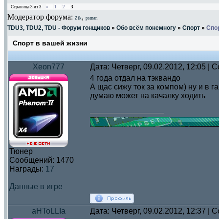
Страница
3
из
3
«
1
2
3
Модератор форума:
,
Zik
psman
TDU3, TDU2, TDU - Форум гонщиков
»
Обо всём понемногу
»
Спорт
»
Спо
Спорт в вашей жизни
Xeon777
Дата: Четверг, 09.02.2012, 12:05 |
4 года отдал на тэквандо
А щас сижу ток за компом) ну и в 
думаю может на качалку ходить
Тюнер
Сообщений:
1470
Награды:
17
Данные в игре
aHToLLIa
Дата: Четверг, 09.02.2012, 12:37 |