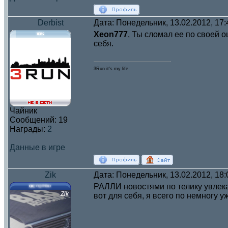
Derbist
Дата: Понедельник, 13.02.2012, 17
Xeon777
, Ты сломал ее по своей о
себя.
3Run it's my life
Чайник
Сообщений:
19
Награды:
2
Данные в игре
Zik
Дата: Понедельник, 13.02.2012, 18
РАЛЛИ новостями по телику увлекаю
вот для себя, я всего по немногу у