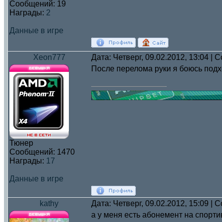
Сообщений:
19
Награды:
2
Данные в игре
Xeon777
Дата: Четверг, 09.02.2012, 13:04 |
После перелома руки я боюсь подх
Тюнер
Сообщений:
1470
Награды:
17
Данные в игре
kathy
Дата: Четверг, 09.02.2012, 15:09 |
а у меня есть абонемент на спорт