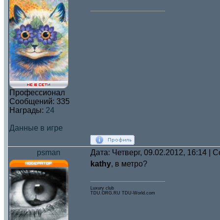
Профессионал
Сообщений:
335
Награды:
24
Данные в игре
psman
Дата: Четверг, 09.02.2012, 16:14 |
kathy
, в метро?
Luxury club
TDU.ORG.RU TDU-World.com