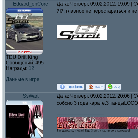
Eduard_enCore
Дата: Четверг, 09.02.2012, 19:09 |
7I7
, главное не перестараться и не
TDU Drift King
Сообщений:
495
Награды:
12
Данные в игре
SsWart
Дата: Четверг, 09.02.2012, 20:06 |
собсно 3 года карате,3 танцыLOOO
Так держать, rhobar! Eще 3 дня, участвуем в конкурсе!