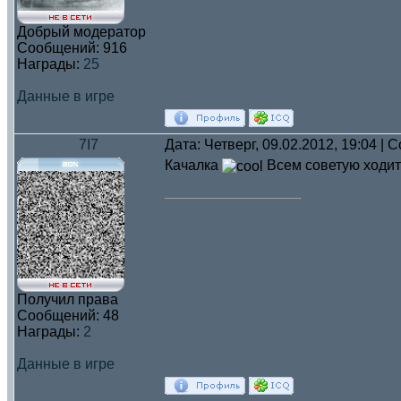
Добрый модератор
Сообщений:
916
Награды:
25
Данные в игре
7I7
Дата: Четверг, 09.02.2012, 19:04 |
Качалка
Всем советую ходить
Получил права
Сообщений:
48
Награды:
2
Данные в игре