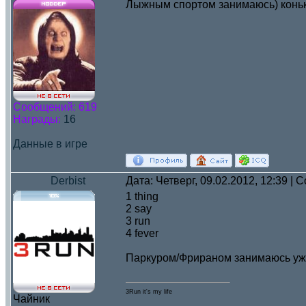
Лыжным спортом занимаюсь) конь
Сообщений:
619
Награды:
16
Данные в игре
Derbist
Дата: Четверг, 09.02.2012, 12:39 |
1 thing
2 say
3 run
4 fever
Паркуром/Фрираном занимаюсь уже
3Run it's my life
Чайник