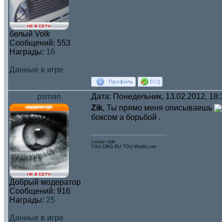
белый Volk
Сообщений:
553
Награды:
16
Данные в игре
psman
Дата: Понедельник, 13.02.2012, 18
Zik
, Ты прямо меня описываешь
боксом а борьбой .
Luxury club
TDU.ORG.RU TDU-World.com
Добрый модератор
Сообщений:
916
Награды:
25
Данные в игре