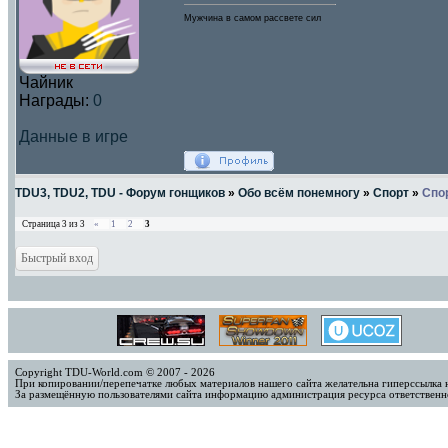
Мужчина в самом рассвете сил
Чайник
Награды:
0
Данные в игре
TDU3, TDU2, TDU - Форум гонщиков
»
Обо всём понемногу
»
Спорт
»
Спо
Страница
3
из
3
«
1
2
3
Copyright TDU-World.com © 2007 - 2026
При копировании/перепечатке любых материалов нашего сайта желательна гиперссылка 
За размещённую пользователями сайта информацию администрация ресурса ответственно