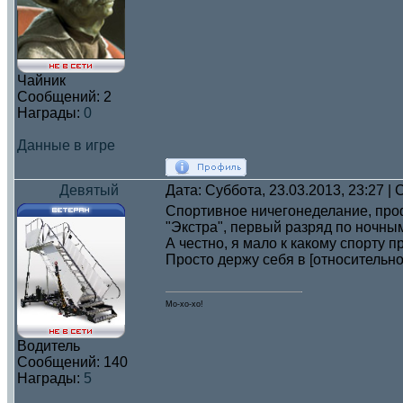
Чайник
Сообщений:
2
Награды:
0
Данные в игре
Девятый
Дата: Суббота, 23.03.2013, 23:27 
Спортивное ничегонеделание, про
"Экстра", первый разряд по ночн
А честно, я мало к какому спорту п
Просто держу себя в [относительн
Мо-хо-хо!
Водитель
Сообщений:
140
Награды:
5