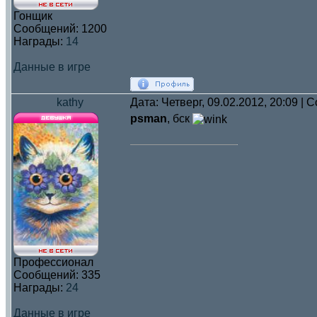
Гонщик
Сообщений:
1200
Награды:
14
Данные в игре
kathy
Дата: Четверг, 09.02.2012, 20:09 |
psman
, бск
Профессионал
Сообщений:
335
Награды:
24
Данные в игре