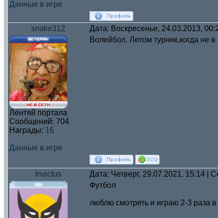
Данные в игре
snake312
Дата: Воскресенье, 24.03.2013, 00
Волейбол. Летом турник,когда не в
Лентяй портала
Сообщений:
704
Награды:
16
Данные в игре
Invictus
Дата: Четверг, 29.07.2021, 15:14 |
Футбол
люблю смотреть и играю 2-3 раза 