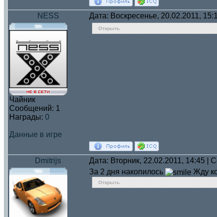
NESS
Дата: Воскресенье, 20.02.2011, 15
Открыть
Чайник
Сообщений:
1
Награды:
0
Данные в игре
Dmitrijs
Дата: Вторник, 22.02.2011, 14:45 |
За 2 дня накопилось
Жду к
Открыть