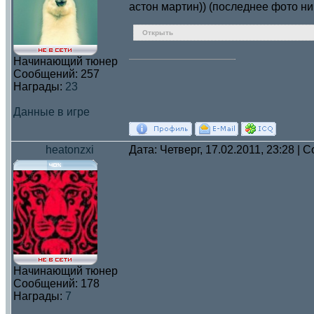
астон мартин)) (последнее фото ни
Открыть
Начинающий тюнер
Сообщений:
257
Награды:
23
Данные в игре
heatonzxi
Дата: Четверг, 17.02.2011, 23:28 |
Начинающий тюнер
Сообщений:
178
Награды:
7