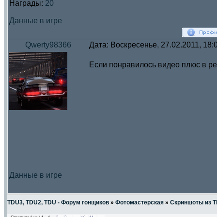
Награды:
20
Данные в игре
Qwerty98366
Дата: Воскресенье, 27.02.2011, 18
Если понравилось видео плюс в ре
Данные в игре
TDU3, TDU2, TDU - Форум гонщиков
»
Фотомастерская
»
Скриншоты из 