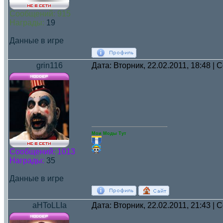
Сообщений:
915
Награды:
19
Данные в игре
grin116
Дата: Вторник, 22.02.2011, 18:48 |
Мои Моды Тут
Сообщений:
1013
Награды:
35
Данные в игре
aHToLLIa
Дата: Вторник, 22.02.2011, 21:43 |