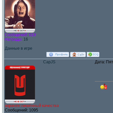
Сообщений:
619
Награды:
16
Данные в игре
CapJS
Дата: Пят
заранее лишённый качества
Сообщений:
1095