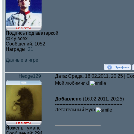
Подпись под аватаркой
как у всех
Сообщений:
1052
Награды:
21
Данные в игре
Hedge129
Дата: Среда, 16.02.2011, 20:25 | 
Мой любимчик!
Добавлено
(16.02.2011, 20:25)
---------------------------------------------
Летательный Руф
Йожег в тумане
Сообщений:
294