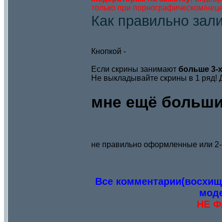
только при порнографическом/нец
Как правильно зал
Кнопкой -
Если скрины занимают
больше 3-
Не выкладывайте скрины в 1 ряд! 
мне ещё больши
не правильно оформленные или 2-3
Все комментарии(восхищ
моде
НЕ Ф