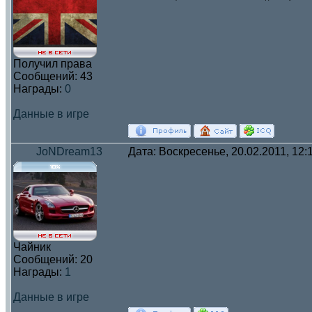
Получил права
Сообщений:
43
Награды:
0
Данные в игре
JoNDream13
Дата: Воскресенье, 20.02.2011, 12
Чайник
Сообщений:
20
Награды:
1
Данные в игре