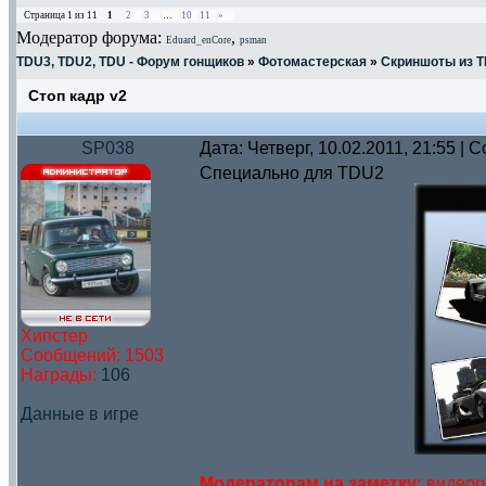
Страница
1
из
11
1
2
3
…
10
11
»
Модератор форума:
,
Eduard_enCore
psman
TDU3, TDU2, TDU - Форум гонщиков
»
Фотомастерская
»
Скриншоты из 
Стоп кадр v2
SP038
Дата: Четверг, 10.02.2011, 21:55 |
Специально для TDU2
Хипстер
Сообщений:
1503
Награды:
106
Данные в игре
Модераторам на заметку:
видеоро