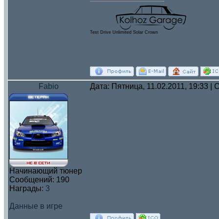
Test Drive Unlimited Solar Crown
Fabio
Дата: Пятница, 11.02.2011, 19:33 
Начинающий тюнер
Сообщений:
190
Награды:
3
Данные в игре