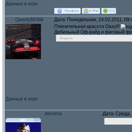
Данные в игре
Qwerty98366
Дата: Понедельник, 14.02.2011, 09
Пленительная красота Оаху!!!
Дебильный Оф-райд и фиговый фот
Открыть
Данные в игре
demihra
Дата: Среда,