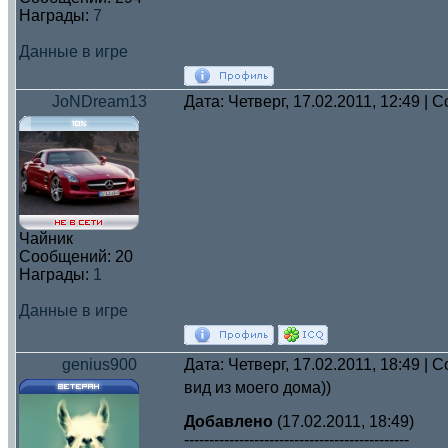
Награды:
7
Данные в игре
JoNDream13
Дата: Четверг, 17.02.2011, 12:49 |
Чайник
Сообщений:
20
Награды:
1
Данные в игре
genius900
Дата: Четверг, 17.02.2011, 18:49 |
вид из моего дома))
Добавлено
(17.02.2011, 18:49)
---------------------------------------------