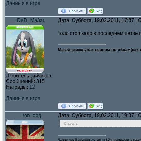
Данные в игре
DeD_Ma3au
Дата: Суббота, 19.02.2011, 17:37 
толи стоп кадр в последнем патче 
Мазай скажет, как серпом по яйцам(как о
Любитель зайчиков
Сообщений:
315
Награды:
12
Данные в игре
Iron_dog
Дата: Суббота, 19.02.2011, 19:37 
Открыть
Человеческий организм состоит на 80% из жидкости, у некот