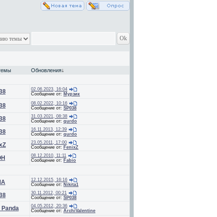
темы
Обновления
↓
02.06.2023, 16:04
38
Сообщение от:
Мурзик
08.02.2022, 10:16
38
Сообщение от:
SP038
31.03.2021, 08:38
38
Сообщение от:
qurdo
16.11.2013, 12:39
38
Сообщение от:
qurdo
23.05.2011, 17:00
xZ
Сообщение от:
FenixZ
08.12.2010, 11:11
OH
Сообщение от:
Fabio
12.12.2015, 16:16
MA
Сообщение от:
Nikita1
30.11.2012, 00:21
38
Сообщение от:
SP038
04.05.2012, 20:36
_Panda
Сообщение от:
ArchiValentine