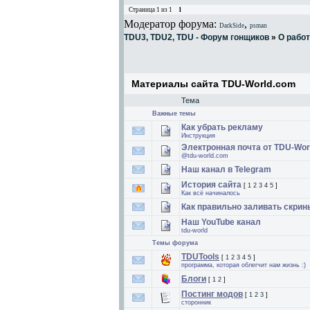
Страница
1
из
1
1
Модератор форума:
,
DarkSide
psman
TDU3, TDU2, TDU - Форум гонщиков
»
О работ
Материалы сайта TDU-World.com
Тема
Важные темы
Как убрать рекламу
Инструкция
Электронная почта от TDU-Wor
@tdu-world.com
Наш канал в Telegram
История сайта
[
1
2
3
4
5
]
Как всё начиналось
Как правильно заливать скрин
Наш YouTube канал
tdu-world
Темы форума
TDUTools
[
1
2
3
4
5
]
программа, которая облегчит нам жизнь :)
Блоги
[
1
2
]
Постинг модов
[
1
2
3
]
сторонник