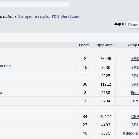
е сайта
»
Материалы сайта TDU-World.com
Фильтр по:
Ответы
Просмотры
Автор 
2
23290
SP0
ld.com
15
8536
SP0
1
3025
SP0
86
11912
SP0
ы
2
9635
Feni
15
3294
DP
84
25427
CE
27
4493
SP0
40
8075
Kung-Fu