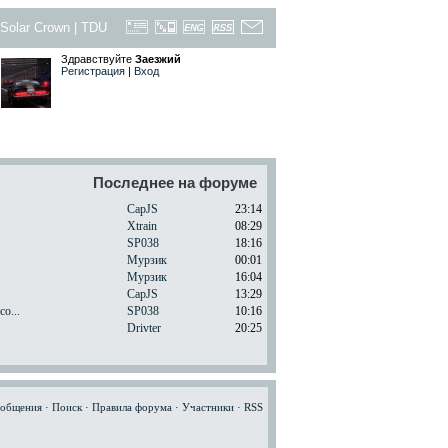
Solar Crown
|
TDU
Здравствуйте
Заезжий
Регистрация
|
Вход
Последнее на форуме
CapJS
23:14
Xtrain
08:29
.
SP038
18:16
Мурзик
00:01
Мурзик
16:04
CapJS
13:29
o...
SP038
10:16
Drivter
20:25
ообщения
·
Поиск
·
Правила форума
·
Участники
·
RSS