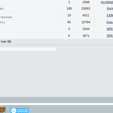
1
2588
ArchiVal
186
20092
Styl
10
]
19
4011
CE
т-браузеров
85
10794
Cap
4
5
]
0
3244
SP0
0
3071
SP0
 тем:
15
.