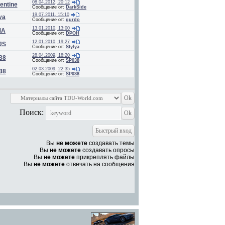
08.04.2012, 20:12
entine
Сообщение от:
DarkSide
19.07.2011, 15:10
ya
Сообщение от:
qurdo
13.01.2010, 13:00
MA
Сообщение от:
DPOH
12.01.2010, 19:27
JS
Сообщение от:
Stylya
28.04.2009, 18:20
38
Сообщение от:
SP038
02.03.2009, 22:35
38
Сообщение от:
SP038
Поиск:
Вы
не можете
создавать темы
Вы
не можете
создавать опросы
Вы
не можете
прикреплять файлы
Вы
не можете
отвечать на сообщения