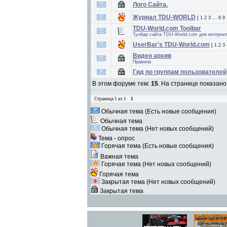
Лого Сайта.
Журнал TDU-WORLD
[
1
2
3
…
8
9
TDU-World.com Toolbar
Тулбар сайта TDU-World.com для интерне
UserBar's TDU-World.com
[
1
2
3
Видео архив
Правила
Гид по группам пользователей
В этом форуме тем:
15
. На странице показано
Страница
1
из
1
1
Обычная тема (Есть новые сообщения)
Обычная тема
Обычная тема (Нет новых сообщений)
Тема - опрос
Горячая тема (Есть новые сообщения)
Важная тема
Горячая тема (Нет новых сообщений)
Горячая тема
Закрытая тема (Нет новых сообщений)
Закрытая тема