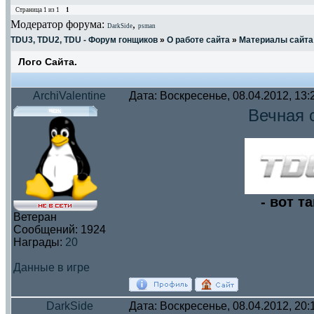
Страница
1
из
1
1
Модератор форума:
,
DarkSide
psman
TDU3, TDU2, TDU - Форум гонщиков
»
О работе сайта
»
Материалы сайта
Лого Сайта.
ArchiValentine
Дата: Воскресенье, 08.04.2012, 13
Вечная 
- вот т
Ветеран
Сообщений:
1924
Награды:
20
Данные в игре
DarkSide
Дата: Воскресенье, 08.04.2012, 20