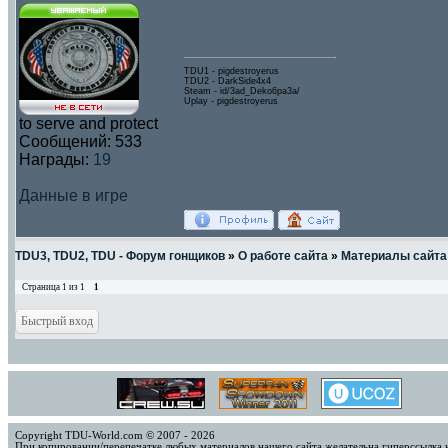
TDU1 - pigdestroyerus
TDU2 - DarkSide4x4
Steam - id/3ad_Deko6pa3a/
Uplay - pigdestroyerus
to serve and protect
Сообщений:
533
Награды:
19
Данные в игре
TDU3, TDU2, TDU - Форум гонщиков
»
О работе сайта
»
Материалы сайта
Страница
1
из
1
1
Copyright TDU-World.com © 2007 - 2026
При копировании/перепечатке любых материалов нашего сайта желательна гиперссылка 