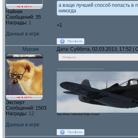
а ваще лучший способ попасть в пр
никогда
Чайник
Сообщений:
35
Награды:
1
+1
Данные в игре
Мурзик
Дата: Суббота, 02.03.2013, 17:52 
Открыть
Эксперт
Сообщений:
1503
Награды:
12
Test Drive Unlimited Solar Crown
Данные в игре