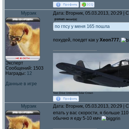
Мурзик
Дата: Вторник, 05.03.2013, 20:29 |
psman
писал(а):
по гпсу у меня 165 пошла
похудей, поедет как у
Xeon777
,
Эксперт
Сообщений:
1503
Награды:
12
Данные в игре
Test Drive Unlimited Solar Crown
Мурзик
Дата: Вторник, 05.03.2013, 20:29 |
епать у вас скорости, я больше 11
обычно я еду 5-10 кмч