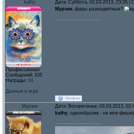
kathy
Дата: Суббота, 02.03.2013, 23:35 
Мурзик
, фары разноцветные?
Профессионал
Сообщений:
335
Награды:
24
Данные в игре
Мурзик
Дата: Воскресенье, 03.03.2013, 02
kathy
, однообразие - не моя фишк