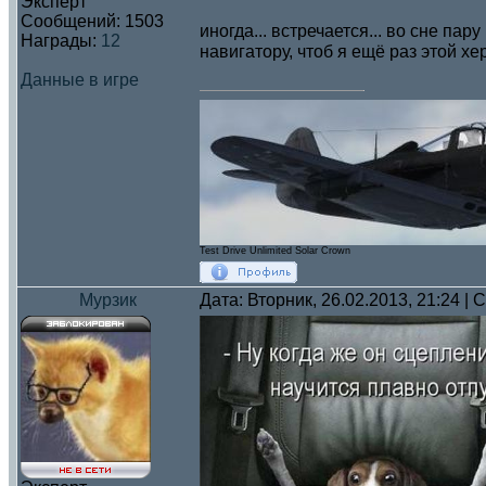
Эксперт
Сообщений:
1503
иногда... встречается... во сне пар
Награды:
12
навигатору, чтоб я ещё раз этой хе
Данные в игре
Test Drive Unlimited Solar Crown
Мурзик
Дата: Вторник, 26.02.2013, 21:24 |