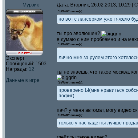
Мурзик
Дата: Вторник, 26.02.2013, 10:29 |
SsWart
писал(а):
но вот с лансерком уже тяжело бу
ты про эволюшен?
я думаю с ним проблемно и на мех
SsWart
писал(а):
лично мне за рулем этого хотелос
Эксперт
Сообщений:
1503
Награды:
12
ты не знаешь, что такое москва. к
Данные в игре
SsWart
писал(а):
проверено Ы(мне нравиться собсн
пофиг)
пач? у меня автомат, могу видео с
SsWart
писал(а):
только у нас кадетты лучше прод
гдейт ты такое видел?