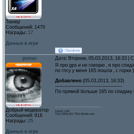
Тюнер
Сообщений:
1470
Награды:
17
Данные в игре
psman
Дата: Вторник, 05.03.2013, 16:33 |
Я про gps и не говорю , я про спид
по гпсу у меня 165 пошла , с горки )
Добавлено
(05.03.2013, 16:33)
---------------------------------------------
По прямой больше 165 по спидаку н
Добрый модератор
Luxury club
TDU.ORG.RU TDU-World.com
Сообщений:
916
Награды:
25
Данные в игре