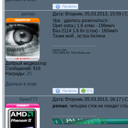
psman
Дата: Вторник, 05.03.2013, 15:59 |
Ура , удалось разогнаться :
Opel astra j 1.6 атмо - 198км/ч
Ваз 2114 1.6 8v (сток) - 180км/ч
Тазик мой , астра батина
Luxury club
TDU.ORG.RU TDU-World.com
Добрый модератор
Сообщений:
916
Награды:
25
Данные в игре
Xeon777
Дата: Вторник, 05.03.2013, 16:17 |
psman
, четырка сток не поедит ст