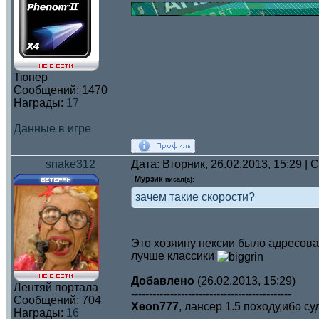
Тюнер
Сообщений:
1470
Награды:
17
Данные в игре
snake312
Дата: Вторник, 26.02.2013, 15:29 |
Мурзик
писал(а):
зачем такие скорости?
Это хозяину нексии было адресован
лучше классики
Добавлено
(26.02.2013, 15:29)
Лентяй портала
---------------------------------------------
Сообщений:
704
Xeon777
, лансер 1.5 походу,ибо с
Награды:
16