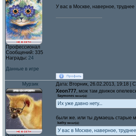
У вас в Москве, наверное, труднее
Профессионал
Сообщений:
335
Награды:
24
Данные в игре
Мурзик
Дата: Вторник, 26.02.2013, 19:18 |
Xeon777
, мож там движок опелевск
Saymones
писал(а):
Их уже давно нету...
были же. или ты думаешь старые
kathy
писал(а):
У вас в Москве, наверное, трудне