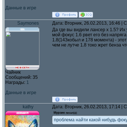
Данные в игре
Saymones
Дата: Вторник, 26.02.2013, 16:46 |
Да где вы видили лансер х 1.5? Их 
мой фокус 1.6 рвет его без напряга
1.8(143кобыл и 178 момента) - это
чем не лутче 1.8 токо жрет бенза чт
Чайник
Сообщений:
35
Награды:
1
Данные в игре
kathy
Дата: Вторник, 26.02.2013, 17:14 |
Мурзик
писал(а):
проблема найти какой нибудь фок