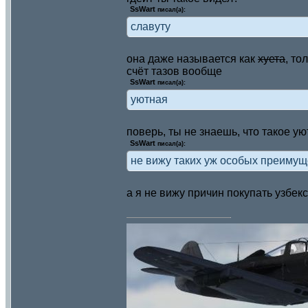
SsWart
писал(а):
славуту
она даже называется как
хуета
, то
счёт тазов вообще
SsWart
писал(а):
уютная
поверь, ты не знаешь, что такое у
SsWart
писал(а):
не вижу таких уж особых преиму
а я не вижу причин покупать узбек