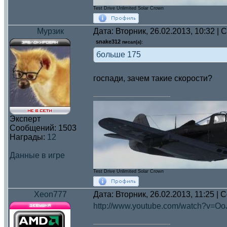
Test Drive Unlimited Solar Crown
Мурзик
Дата: Вторник, 26.02.2013, 10:32 |
snake312
писал(а):
больше 175
госпади, зачем такие скорости?
Эксперт
Сообщений:
1503
Награды:
12
Данные в игре
Test Drive Unlimited Solar Crown
Xeon777
Дата: Вторник, 26.02.2013, 11:25 |
http://www.youtube.com/watch?v=