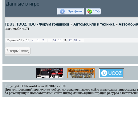
Данные в игре
TDU3, TDU2, TDU - Форум гонщиков
»
Автомобили и техника
»
Автомоби
автомобиль?)
Страница
16
из
18
«
1
2
…
14
15
16
17
18
»
Copyright TDU-World.com © 2007 - 2026
При копировании/перепечатке любых материалов нашего сайта желательна гиперссылка 
За размещённую пользователями сайта информацию администрация ресурса ответственно