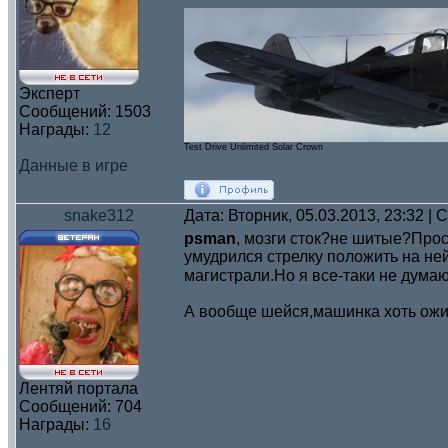
Эксперт
Сообщений:
1503
Награды:
12
Test Drive Unlimited Solar Crown
Данные в игре
snake312
Дата: Вторник, 05.03.2013, 23:32 |
psman
, мозги сток?не шитые?Прос
умудрился стрелку положить на не
магистрали.Но я все-таки не думаю
А вообще шейся,машинка хоть ож
Лентяй портала
Сообщений:
704
Награды:
16