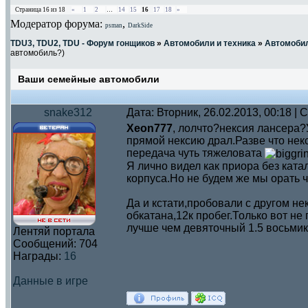
Страница
16
из
18
«
1
2
…
14
15
16
17
18
»
Модератор форума:
,
psman
DarkSide
TDU3, TDU2, TDU - Форум гонщиков
»
Автомобили и техника
»
Автомоби
автомобиль?)
Ваши семейные автомобили
snake312
Дата: Вторник, 26.02.2013, 00:18 |
Xeon777
, лолчто?нексия лансера?
прямой нексию драл.Разве что нек
передача чуть тяжеловата
Я лично видел как приора без ката
корпуса.Но не будем же мы орать 
Да и кстати,пробовали с другом н
обкатана,12к пробег.Только вот н
лучше чем девяточный 1.5 восьми
Лентяй портала
Сообщений:
704
Награды:
16
Данные в игре