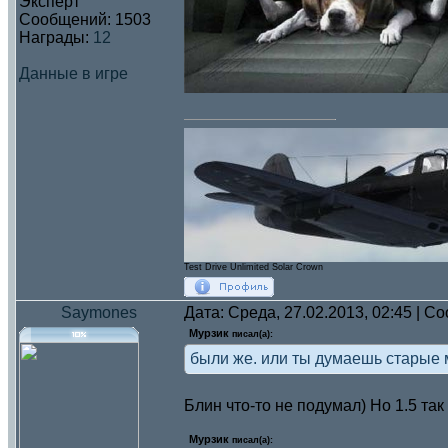
Эксперт
Сообщений:
1503
Награды:
12
Данные в игре
Test Drive Unlimited Solar Crown
Saymones
Дата: Среда, 27.02.2013, 02:45 | 
Мурзик
писал(а):
были же. или ты думаешь старые
Блин что-то не подумал) Но 1.5 та
Мурзик
писал(а):