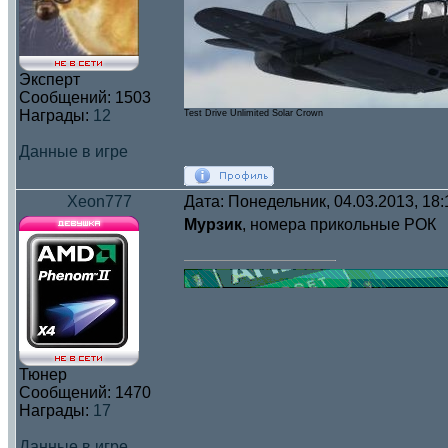
Эксперт
Сообщений:
1503
Награды:
12
Test Drive Unlimited Solar Crown
Данные в игре
Xeon777
Дата: Понедельник, 04.03.2013, 18
Мурзик
, номера прикольные РОК
Тюнер
Сообщений:
1470
Награды:
17
Данные в игре