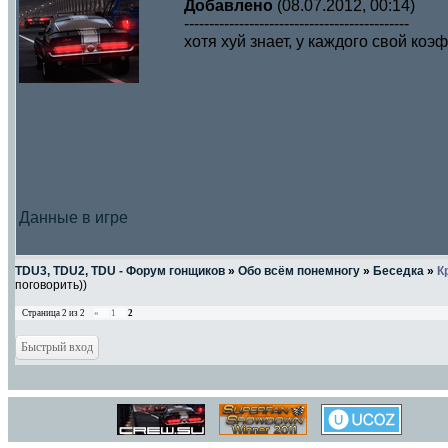
Добавлено
(08.07.2012, 00:14)
---------------------------------------------
хотя хуй знает, у каждого свой ко
Данные в игре
TDU3, TDU2, TDU - Форум гонщиков
»
Обо всём понемногу
»
Беседка
»
К
поговорить))
Страница
2
из
2
«
1
2