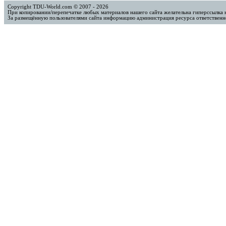
Copyright TDU-World.com © 2007 - 2026
При копировании/перепечатке любых материалов нашего сайта желательна гиперссылка 
За размещённую пользователями сайта информацию администрация ресурса ответственно