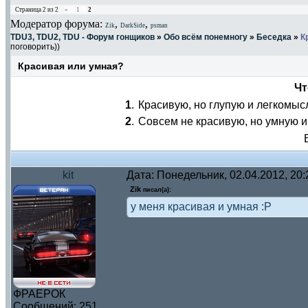
Страница
2
из
2
«
1
2
Модератор форума:
,
,
Zik
DarkSide
psman
TDU3, TDU2, TDU - Форум гонщиков
»
Обо всём понемногу
»
Беседка
»
К
поговорить))
Красивая или умная?
Чт
1
.
Красивую, но глупую и легкомы
2
.
Совсем не красивую, но умную 
kit
Дата: Понедельник, 02.04.2012, 20
Zik
писал(а):
у меня красивая и умная :P
ФРАЕРОК
Сообщений:
251