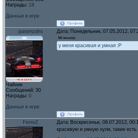
Награды:
18
Данные в игре
paramzahs
Дата: Понедельник, 07.05.2012, 07
kit
писал(а):
у меня красивая и умная :P
Чайник
Сообщений:
30
Награды:
0
Данные в игре
FenixZ
Дата: Воскресенье, 08.07.2012, 00
красивую и умную хули, такие есть