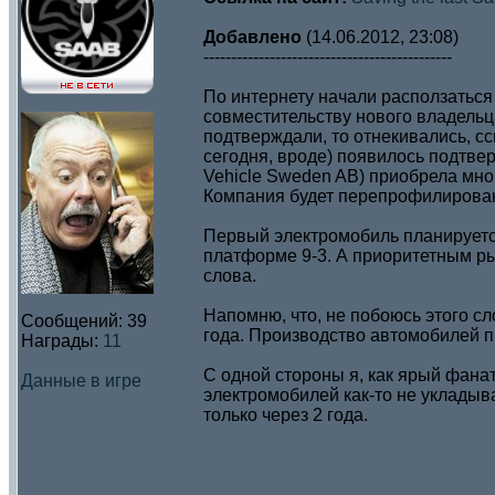
Добавлено
(14.06.2012, 23:08)
---------------------------------------------
По интернету начали расползаться 
совместительству нового владельц
подтверждали, то отнекивались, с
сегодня, вроде) появилось подтвер
Vehicle Sweden AB) приобрела мно
Компания будет перепрофилирован
Первый электромобиль планируется 
платформе 9-3. А приоритетным ры
слова.
Напомню, что, не побоюсь этого с
Сообщений:
39
года. Производство автомобилей п
Награды:
11
С одной стороны я, как ярый фанат
Данные в игре
электромобилей как-то не укладыва
только через 2 года.