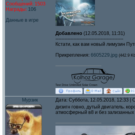
Сообщений:
1503
Награды:
106
Данные в игре
Добавлено
(12.05.2018, 11:31)
---------------------------------------------
Кстати, как вам новый лимузин П
Прикрепления:
6605229.jpg
(442.9 Kb
Test Drive Unlimited Solar Crown
Мурзик
Дата: Суббота, 12.05.2018, 12:33 
дизигн говно, дутый двигатель. ко
атмосферный в8 и без зализанных