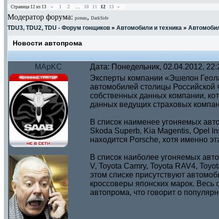
Страница
12
из
13
«
1
2
…
10
11
12
13
»
Модератор форума:
,
psman
DarkSide
TDU3, TDU2, TDU - Форум гонщиков
»
Автомобили и техника
»
Автомоби
Новости автопрома
MApKC
Дата: Понедельник, 02.04.2012, 22
Эксперты компании «Эшелон Геол
автомобилей столицы Российской Ф
собственных данных компании, ко
данных ведущих страховых компан
В список наименее угоняемых автом
Skoda Superb, Kia Magentis, Opel In
находится Porsche, хотя именно эт
В список наиболее угоняемых авто
V, Toyota Camry, Toyota RAV4, Toyota
этом списке присутствуют автомоб
кроссоверы японских марок. Весь с
автопрома, что говорит о популярн