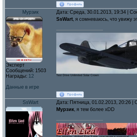
Мурзик
Дата: Среда, 30.01.2013, 19:34 | 
SsWart
, я сомневаюсь, что увижу э
Эксперт
Сообщений:
1503
Награды:
12
Test Drive Unlimited Solar Crown
Данные в игре
SsWart
Дата: Пятница, 01.02.2013, 20:26 
Мурзик
, я тем более xDD
Так держать, rhobar! Eще 3 дня, участвуем в конкурсе!