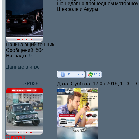
На недавно прошедшем моторшоу в 
Шевроле и Акуры
Начинающий гонщик
Сообщений:
504
Награды:
9
Данные в игре
SP038
Дата: Суббота, 12.05.2018, 11:31 
Хипстер