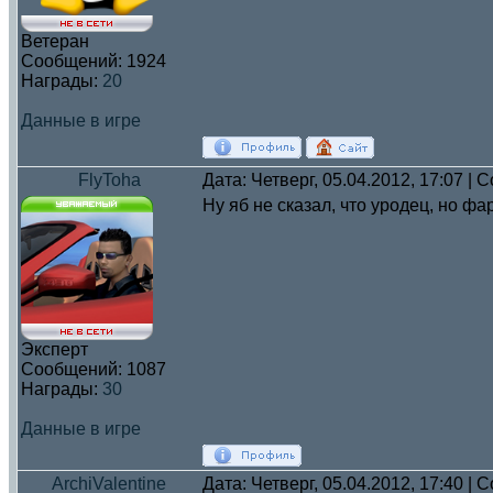
Ветеран
Сообщений:
1924
Награды:
20
Данные в игре
FlyToha
Дата: Четверг, 05.04.2012, 17:07 |
Ну яб не сказал, что уродец, но ф
Эксперт
Сообщений:
1087
Награды:
30
Данные в игре
ArchiValentine
Дата: Четверг, 05.04.2012, 17:40 |