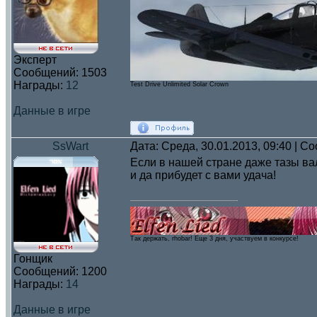
Эксперт
Сообщений:
1503
Награды:
12
Test Drive Unlimited Solar Crown
Данные в игре
SsWart
Дата: Среда, 30.01.2013, 09:40 | 
Если в нашей стране даже тазы вал
и да прибудет с вами удача!
Так держать, rhobar! Eще 3 дня, участвуем в конкурсе!
Гонщик
Сообщений:
1200
Награды:
14
Данные в игре