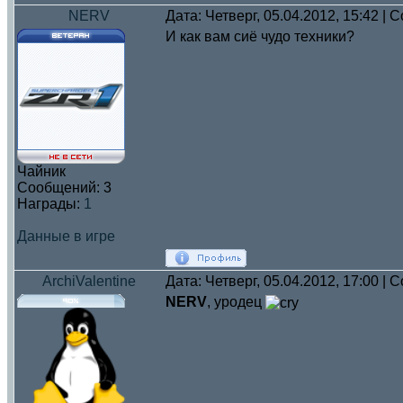
NERV
Дата: Четверг, 05.04.2012, 15:42 |
И как вам сиё чудо техники?
Чайник
Сообщений:
3
Награды:
1
Данные в игре
ArchiValentine
Дата: Четверг, 05.04.2012, 17:00 |
NERV
, уродец