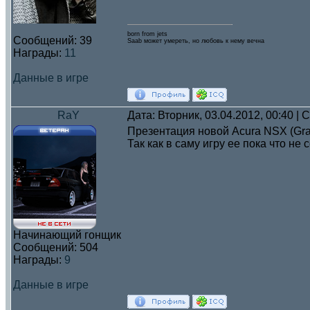
born from jets
Сообщений:
39
Saab может умереть, но любовь к нему вечна
Награды:
11
Данные в игре
RaY
Дата: Вторник, 03.04.2012, 00:40 |
Презентация новой Acura NSX (Gra
Так как в саму игру ее пока что н
Начинающий гонщик
Сообщений:
504
Награды:
9
Данные в игре