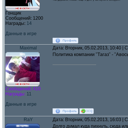
Гонщик
Сообщений:
1200
Награды:
14
Данные в игре
Maximal
Дата: Вторник, 05.02.2013, 10:40 |
Политика компании "Тагаз" - "Авось 
Сообщений:
410
Награды:
11
Данные в игре
RaY
Дата: Вторник, 05.02.2013, 16:03 |
Долго думал куда пихнуть, сюда ил