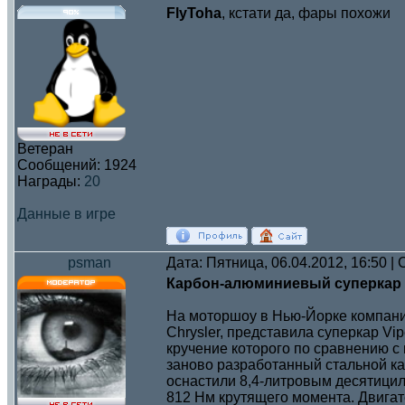
FlyToha
, кстати да, фары похожи
Ветеран
Сообщений:
1924
Награды:
20
Данные в игре
psman
Дата: Пятница, 06.04.2012, 16:50 
Карбон-алюминиевый суперкар S
На моторшоу в Нью-Йорке компан
Chrysler, представила суперкар Vi
кручение которого по сравнению с
заново разработанный стальной ка
оснастили 8,4-литровым десятиц
812 Нм крутящего момента. Двигате