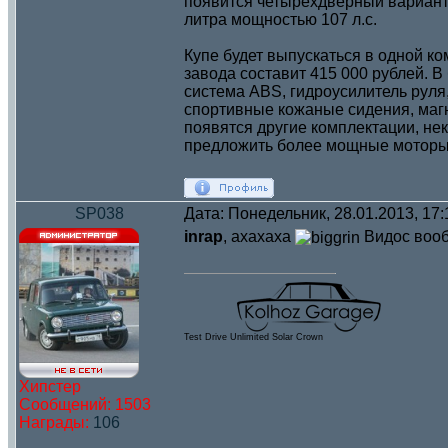
появится четырехдверный вариант
литра мощностью 107 л.с.
Купе будет выпускаться в одной к
завода составит 415 000 рублей. 
система ABS, гидроусилитель руля
спортивные кожаные сидения, маг
появятся другие комплектации, не
предложить более мощные моторы,
SP038
Дата: Понедельник, 28.01.2013, 17
inrap
, ахахаха
Видос воо
Test Drive Unlimited Solar Crown
Хипстер
Сообщений:
1503
Награды:
106