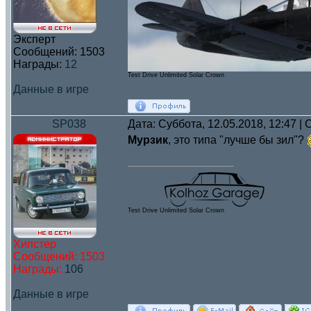
Эксперт
Сообщений:
1503
Награды:
12
Test Drive Unlimited Solar Crown
Данные в игре
SP038
Дата: Суббота, 12.05.2018, 12:47 
Мурзик
, это типа "лучше бы зил"?
Test Drive Unlimited Solar Crown
Хипстер
Сообщений:
1503
Награды:
106
Данные в игре