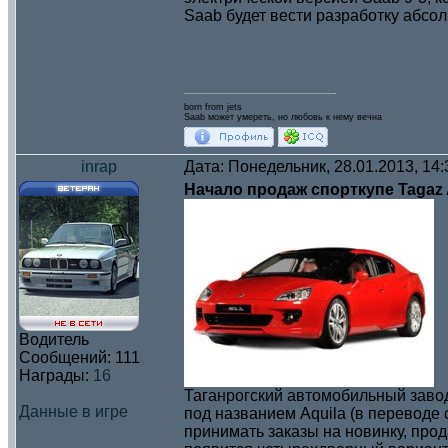
Saab будет вести разработку абсо
born from jets
Saab может умереть, но любовь к нему вечна
inrap
Дата: Понедельник, 28.01.2013, 14
Начало продаж спорткупе Tagaz 
Водитель
Сообщений:
111
Награды:
16
Таганрогский автомобильный заво
Данные в игре
под названием Aquila (в переводе 
принимать заказы на новинку, про