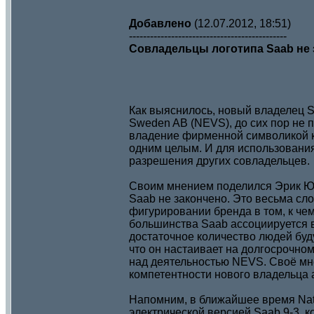
Добавлено
(12.07.2012, 18:51)
---------------------------------------------
Совладельцы логотипа Saab не
Как выяснилось, новый владелец Sa
Sweden AB (NEVS), до сих пор не 
владение фирменной символикой к
одним целым. И для использования
разрешения других совладельцев.
Своим мнением поделился Эрик Юн
Saab не закончено. Это весьма сл
фигурировании бренда в том, к че
большинства Saab ассоциируется в
достаточное количество людей буд
что он настаивает на долгосрочно
над деятельностью NEVS. Своё мн
компетентности нового владельца
Напомним, в ближайшее время Natio
электрической версией Saab 9-3, к