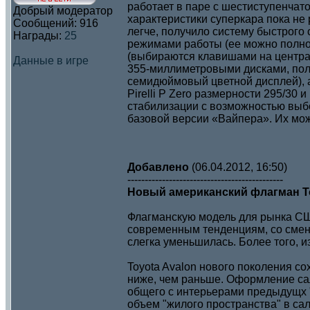
работает в паре с шестиступенчат
Добрый модератор
характеристики суперкара пока не
Сообщений:
916
легче, получило систему быстрого 
Награды:
25
режимами работы (ее можно полно
(выбираются клавишами на центра
Данные в игре
355-миллиметровыми дисками, пол
семидюймовый цветной дисплей), 
Pirelli P Zero размерности 295/30
стабилизации с возможностью выб
базовой версии «Вайпера». Их мож
Добавлено
(06.04.2012, 16:50)
---------------------------------------------
Новый американский флагман To
Флагманскую модель для рынка СШ
современным тенденциям, со смено
слегка уменьшилась. Более того, и
Toyota Avalon нового поколения со
ниже, чем раньше. Оформление сал
общего с интерьерами предыдущх "
объем "жилого пространства" в са