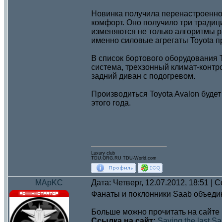
Новинка получила перенастроенно
комфорт. Оно получило три традиц
изменяются не только алгоритмы ра
именно силовые агрегаты Toyota п
В список бортового оборудования
система, трехзонный климат-контр
задний диван с подогревом.
Производиться Toyota Avalon будет
этого года.
Luxury club
TDU.ORG.RU TDU-World.com
MApKC
Дата: Четверг, 12.07.2012, 18:51 |
Фанаты и поклонники Saab объедини
Больше можно прочитать на сайте
Ссылка на сайт:
Saving the last 