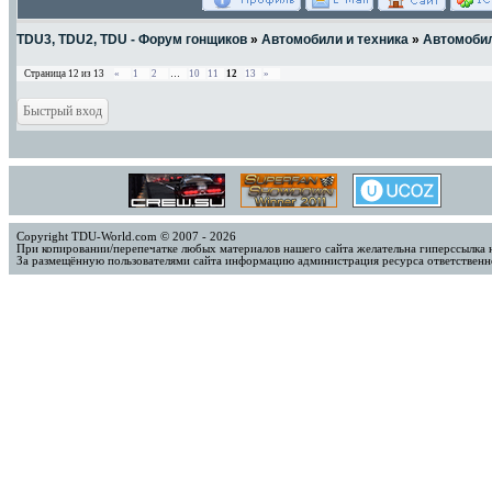
TDU3, TDU2, TDU - Форум гонщиков
»
Автомобили и техника
»
Автомоби
Страница
12
из
13
«
1
2
…
10
11
12
13
»
Copyright TDU-World.com © 2007 - 2026
При копировании/перепечатке любых материалов нашего сайта желательна гиперссылка 
За размещённую пользователями сайта информацию администрация ресурса ответственно