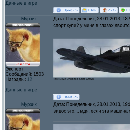
Данные в игре
Мурзик
Дата: Понедельник, 28.01.2013, 18
спорт купе? у меня в глазах двоитс
Эксперт
Сообщений:
1503
Награды:
12
Test Drive Unlimited Solar Crown
Данные в игре
Мурзик
Дата: Понедельник, 28.01.2013, 19
видос это.... мдя, если эта машина