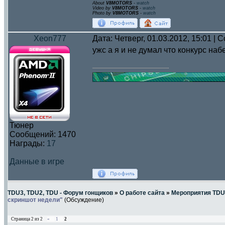
About
V8MOTORS
-
watch
Video by
V8MOTORS
-
watch
Photo by
V8MOTORS
-
watch
Xeon777
Дата: Четверг, 01.03.2012, 15:01 |
ужс а я и не думал что конкурc на
Тюнер
Сообщений:
1470
Награды:
17
Данные в игре
TDU3, TDU2, TDU - Форум гонщиков
»
О работе сайта
»
Мероприятия TDU
скриншот недели"
(Обсуждение)
Страница
2
из
2
«
1
2