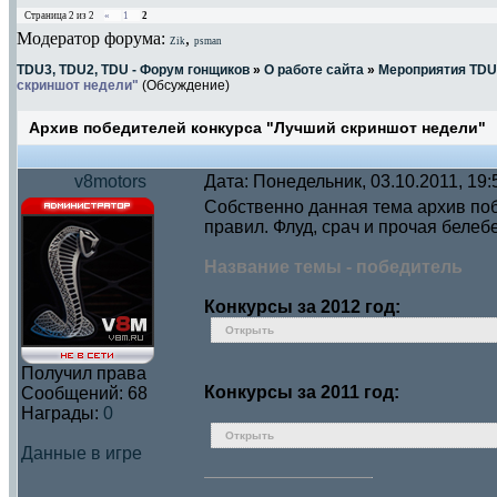
Страница
2
из
2
«
1
2
Модератор форума:
,
Zik
psman
TDU3, TDU2, TDU - Форум гонщиков
»
О работе сайта
»
Мероприятия TDU
скриншот недели"
(Обсуждение)
Архив победителей конкурса "Лучший скриншот недели"
v8motors
Дата: Понедельник, 03.10.2011, 19
Собственно данная тема архив по
правил. Флуд, срач и прочая белеб
Название темы - победитель
Конкурсы за 2012 год:
Открыть
Получил права
Конкурсы за 2011 год:
Сообщений:
68
Награды:
0
Открыть
Данные в игре