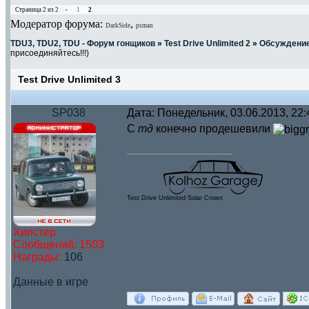
Страница
2
из
2
«
1
2
Модератор форума:
,
DarkSide
psman
TDU3, TDU2, TDU - Форум гонщиков
»
Test Drive Unlimited 2
»
Обсуждени
присоединяйтесь!!!)
Test Drive Unlimited 3
SP038
Дата: Понедельник, 03.06.2013, 22
С
тд
конечно продешевили
Test Drive Unlimited Solar Crown
Хипстер
Сообщений:
1503
Награды:
106
Данные в игре