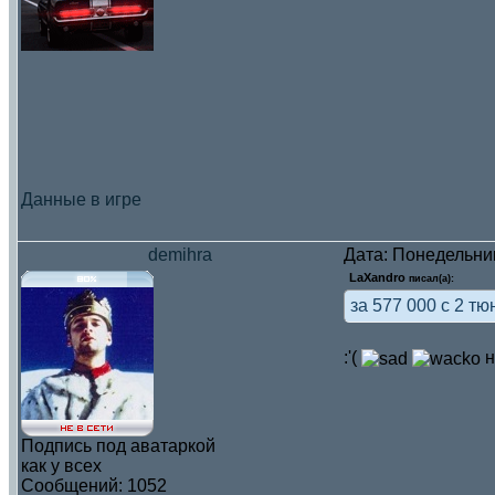
Данные в игре
demihra
Дата: Понедельник
LaXandro
писал(а):
за 577 000 с 2 т
:'(
н
Подпись под аватаркой
как у всех
Сообщений:
1052