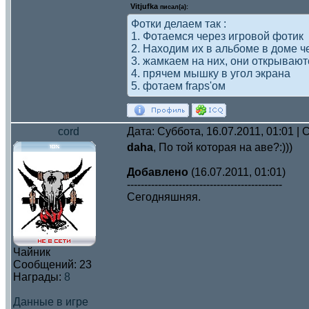
Vitjufka
писал(а):
Фотки делаем так :
1. Фотаемся через игровой фотик
2. Находим их в альбоме в доме 
3. жамкаем на них, они открывают
4. прячем мышку в угол экрана
5. фотаем fraps'ом
cord
Дата: Суббота, 16.07.2011, 01:01 
daha
, По той которая на аве?:)))
Добавлено
(16.07.2011, 01:01)
---------------------------------------------
Сегодняшняя.
Чайник
Сообщений:
23
Награды:
8
Данные в игре