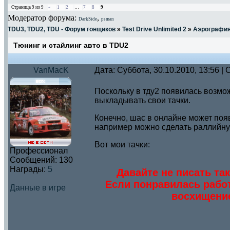
Страница
9
из
9
«
1
2
…
7
8
9
Модератор форума:
,
DarkSide
psman
TDU3, TDU2, TDU - Форум гонщиков
»
Test Drive Unlimited 2
»
Аэрографи
Тюнинг и стайлинг авто в TDU2
VanMacK
Дата: Суббота, 30.10.2010, 13:56 
Поскольку в тду2 появилась возмо
выкладывать свои тачки.
Конечно, шас в онлайне может поя
например можно сделать раллийну
Вот мои тачки:
Профессионал
Сообщений:
130
Награды:
5
Давайте не писать так
Если понравилась работ
Данные в игре
восхищение