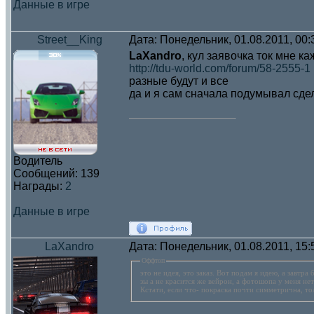
Данные в игре
Street__King
Дата: Понедельник, 01.08.2011, 00
LaXandro
, кул заявочка ток мне к
http://tdu-world.com/forum/58-2555-1
разные будут и все
да и я сам сначала подумывал сдел
Водитель
Сообщений:
139
Награды:
2
Данные в игре
LaXandro
Дата: Понедельник, 01.08.2011, 15
Оффтоп
это не идея, это заказ. Вот подам я идею, а завтра
зы а не красится же вейрон, а фотошопа у меня не
Кстати, если что- покраска почти симметрична, то