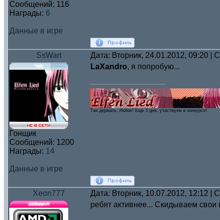
Сообщений:
116
Награды:
6
Данные в игре
SsWart
Дата: Вторник, 24.01.2012, 09:20 |
LaXandro
, я попробую...
Так держать, rhobar! Eще 3 дня, участвуем в конкурсе!
Гонщик
Сообщений:
1200
Награды:
14
Данные в игре
Xeon777
Дата: Вторник, 10.07.2012, 12:12 |
ребят активнее... Скидываем свои