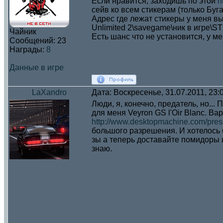
Если нравится, заходишь по этой
h
сейв ко всем стикерам (только Буга
Адрес где лежат стикеры у меня вы
Unlimited 2\savegame\ник в игре\
Чайник
Есть шанс что не установится, у м
Сообщений:
23
Награды:
8
Данные в игре
LaXandro
Дата: Воскресенье, 31.07.2011, 23
Люди, я, конечно, предатель, но...
для меня Veyron GS l'Oir Blanc. Ва
http://www.desktopmachine.com/pre
большого разрешения. И хотелось б
зы а теперь доставайте помидоры и
знаю.