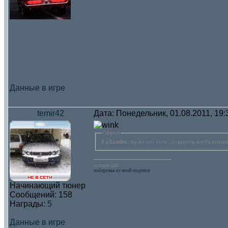
Данные в игре
temir42
Дата: Понедельник, 01.08.2011, 19
Оффтоп
LaXandro
, ты же это того , создатель клуба нена
исчадие ада!
побережье из моей подписи
Начинающий тюнер
Сообщений:
158
Награды:
5
Данные в игре