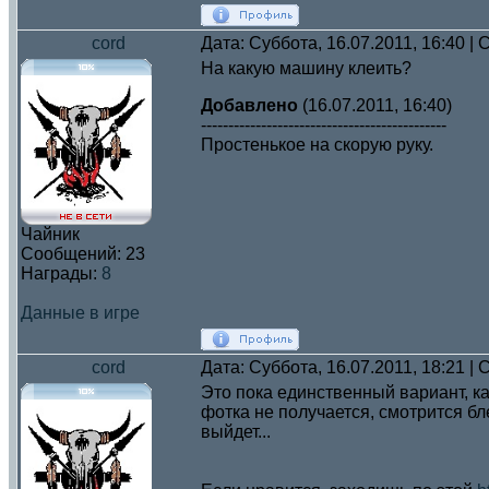
cord
Дата: Суббота, 16.07.2011, 16:40 
На какую машину клеить?
Добавлено
(16.07.2011, 16:40)
---------------------------------------------
Простенькое на скорую руку.
Чайник
Сообщений:
23
Награды:
8
Данные в игре
cord
Дата: Суббота, 16.07.2011, 18:21 
Это пока единственный вариант, к
фотка не получается, смотрится 
выйдет...