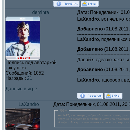
demihra
Дата: Понедельник, 01.0
LaXandro
, вот чел, ко
Добавлено
(01.08.2011,
------------------------------------
LaXandro
, поделишься 
Добавлено
(01.08.2011,
------------------------------------
Давай я сделаю заказ, и
Подпись под аватаркой
как у всех
Добавлено
(01.08.2011,
Сообщений:
1052
------------------------------------
Награды:
21
LaXandro
, тщоооорт, ве
Данные в игре
LaXandro
Дата: Понедельник, 01.08.2011, 20
Оффтоп
temir42
, я и говорю, забросайте меня помидорами.
тому же в салоне подержанных авто его продавали з
Альфе и Аскари, а его только в гонках на скорость