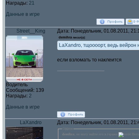
Награды:
21
Данные в игре
Street__King
Дата: Понедельник, 01.08.2011, 21
demihra
писал(а):
LaXandro, тщоооорт, ведь вейрон н
если взломать то наклеится
Водитель
Сообщений:
139
Награды:
2
Данные в игре
LaXandro
Дата: Понедельник, 01.08.2011, 21
Оффтоп
demihra
, не могу найти его в гараже
Нету