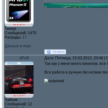
Тюнер
Сообщений:
1470
Награды:
17
Данные в игре
dPuff
Дата: Пятница, 15.03.2013, 20:46 
Так как у меня много винилов, все 
Вся работа в ручную без всяких te
Чайник
Сообщений:
12