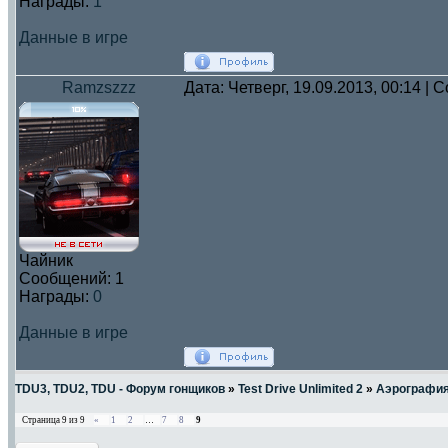
Награды:
1
Данные в игре
Ramzszzz
Дата: Четверг, 19.09.2013, 00:14 |
Чайник
Сообщений:
1
Награды:
0
Данные в игре
TDU3, TDU2, TDU - Форум гонщиков
»
Test Drive Unlimited 2
»
Аэрографи
Страница
9
из
9
«
1
2
…
7
8
9