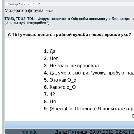
Страница
2
из
2
«
1
2
Модератор форума:
psman
TDU3, TDU2, TDU - Форум гонщиков
»
Обо всём понемногу
»
Беспредел
(Или ты нуб негнущийся?)
А ТЫ умеешь делать тройной кульбит через правое ухо?
1
.
Да
2
.
Нет
3
.
Не знаю, не пробовал
4
.
Да, умею, смотри: *ухожу, пробую, па
5
.
Это как О_о
6
.
Как это о_О
7
.
42
8
.
Ня
9
.
(Special for Школоло) Я попытался пр
hrantdu
Дата: Пятница, 29.07.2011, 22:42 