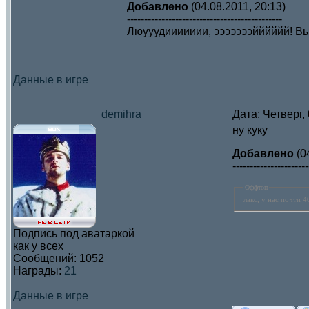
Добавлено
(04.08.2011, 20:13)
---------------------------------------------
Люууудиииииии, эээээээйййййй! В
Данные в игре
demihra
Дата: Четверг,
ну куку
Добавлено
(0
----------------------
Оффтоп
лакс, у нас почти 4
Подпись под аватаркой
как у всех
Сообщений:
1052
Награды:
21
Данные в игре