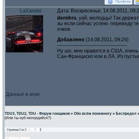
LaXandro
Дата: Воскресенье, 14.08.2011, 09
demihra
, уай, молодцы! Так держат
зы если сейчас успею- переведу те
очков.
Добавлено
(14.08.2011, 09:24)
---------------------------------------------
Ну шо, мне нравится в США, очень 
Сан-Франциско или в ЛА. Из пустын
Данные в игре
TDU3, TDU2, TDU - Форум гонщиков
»
Обо всём понемногу
»
Беспредел
(Или ты нуб негнущийся?)
Страница
2
из
2
«
1
2