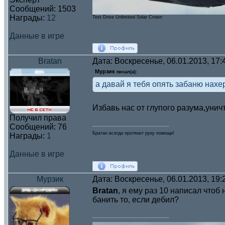
Сообщений:
1503
Награды:
12
Test Drive Unlimited Solar Crown
Данные в игре
Bratan
Дата: Воскресенье, 06.01.2013, 17
Мурзик
писал(а):
а давай я тебя опять забаню нахе
Избавь нас от глупого разума,унич
Получил права
Сообщений:
76
Братан всегда протянет руку помощи!
Награды:
1
Данные в игре
Мурзик
Дата: Воскресенье, 06.01.2013, 19
Bratan
, я ему раз 10 написал чтоб 
банить то, если дебил?