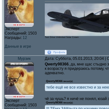
Эксперт
Сообщений:
1503
Награды:
12
Test Drive Unlimited Solar Crown
Данные в игре
Мурзик
Дата: Суббота, 05.01.2013, 20:04 
Qwerty98366
, да, мне щас стыдно з
к возрасту я придераюсь потому, чт
адекватно.
Qwerty98366
писал(а):
тебе ещё не все известно и за не
чё за чушь? я ничё не понял, юзай
Эксперт
Qwerty98366
писал(а):
Сообщений:
1503
!!! ТЕма ЗАКрыта по нашему поводу