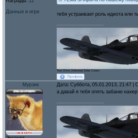
Награды:
12
Данные в игре
тебя устраивает роль идиота или т
Test Drive Unlimited Solar Crown
Мурзик
Дата: Суббота, 05.01.2013, 21:47 
а давай я тебя опять забаню нахе
Эксперт