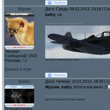
Мурзик
Дата: Среда, 09.01.2013, 19:16 | 
kathy
, ня
Эксперт
Сообщений:
1503
Награды:
12
Test Drive Unlimited Solar Crown
Данные в игре
Bratan
Дата: Четверг, 10.01.2013, 18:58 |
Мурзик
,
kathy
, Котята как мило :3
Братан всегда протянет руку помощи!
Получил права