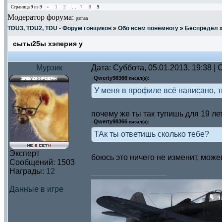
Страница
9
из
9
«
1
2
…
7
8
9
Модератор форума:
psman
TDU3, TDU2, TDU - Форум гонщиков
»
Обо всём понемногу
»
Беспредел
сыты25ы хэперия у
Мурзик
Дата: Суббота, 05.01.2013, 19:38 
Qwerty98366
писал(а):
У меня в профиле всё написано, т
почему же ты так тупишь для 19 ле
Qwerty98366
писал(а):
ТАк ты ответишь сколько тебе?
Эксперт
боюсь это ничего не изменит, мож
Сообщений:
1503
Награды:
12
Данные в игре