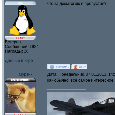
что за демагогию я пропустил?
Ветеран
Сообщений:
1924
Награды:
20
Данные в игре
Мурзик
Дата: Понедельник, 07.01.2013, 14
как обычно, всё самое интересное