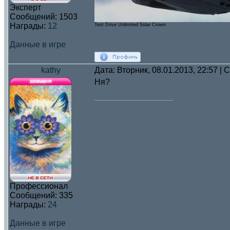
Эксперт
Сообщений:
1503
Награды:
12
Test Drive Unlimited Solar Crown
Данные в игре
kathy
Дата: Вторник, 08.01.2013, 22:57 |
Ня?
Профессионал
Сообщений:
335
Награды:
24
Данные в игре