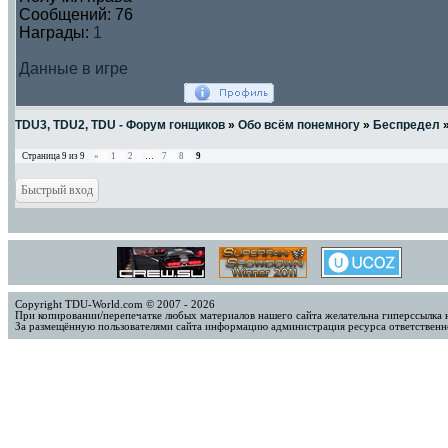
Сообщений:
76
Награды:
1
Данные в игре
TDU3, TDU2, TDU - Форум гонщиков
»
Обо всём понемногу
»
Беспредел
Страница
9
из
9
«
1
2
…
7
8
9
Copyright TDU-World.com © 2007 - 2026
При копировании/перепечатке любых материалов нашего сайта желательна гиперссылка 
За размещённую пользователями сайта информацию администрация ресурса ответственно