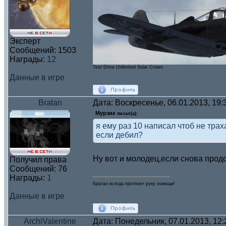
Эксперт
Сообщений:
1503
Награды:
12
Test Drive Unlimited Solar Crown
Данные в игре
Bratan
Дата: Воскресенье, 06.01.2013, 19
Мурзик
писал(а):
я ему раз 10 написал чтоб не трах
если дебил?
Ну вот и молодец,если снова продо
Получил права
Сообщений:
76
Награды:
1
Братан всегда протянет руку помощи!
Данные в игре
ArchiValentine
Дата: Понедельник, 07.01.2013, 12