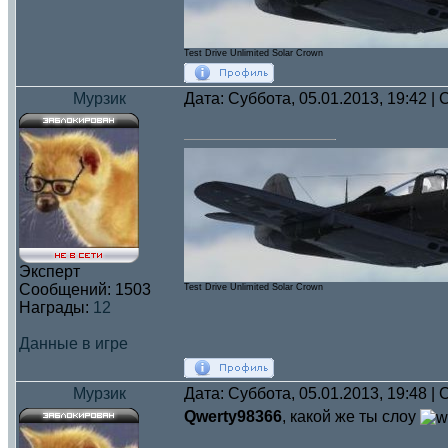
Test Drive Unlimited Solar Crown
Мурзик
Дата: Суббота, 05.01.2013, 19:42 
Эксперт
Сообщений:
1503
Test Drive Unlimited Solar Crown
Награды:
12
Данные в игре
Мурзик
Дата: Суббота, 05.01.2013, 19:48 
Qwerty98366
, какой же ты слоу