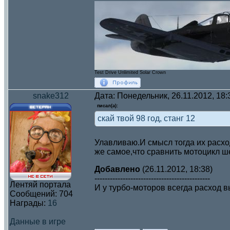
Test Drive Unlimited Solar Crown
snake312
Дата: Понедельник, 26.11.2012, 18
писал(а):
скай твой 98 год, станг 12
Улавливаю.И смысл тогда их расх
же самое,что сравнить мотоцикл ш
Добавлено
(26.11.2012, 18:38)
---------------------------------------------
Лентяй портала
И у турбо-моторов всегда расход 
Сообщений:
704
Награды:
16
Данные в игре