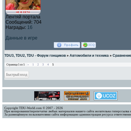
Лентяй портала
Сообщений:
704
Награды:
16
Данные в игре
TDU3, TDU2, TDU - Форум гонщиков
»
Автомобили и техника
»
Сравнени
Страница
5
из
5
«
1
2
3
4
5
Copyright TDU-World.com © 2007 - 2026
При копировании/перепечатке любых материалов нашего сайта желательна гиперссылка 
За размещённую пользователями сайта информацию администрация ресурса ответственно