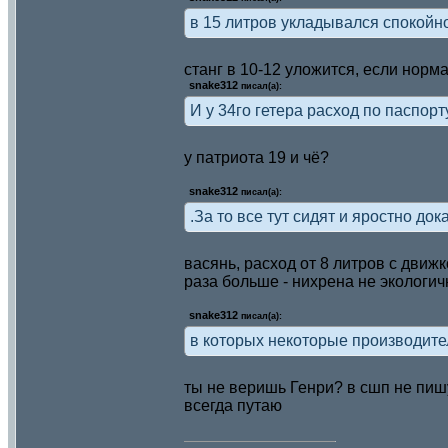
в 15 литров укладывался спокойно
станг в 10-12 уложится, если норма
snake312
писал(а):
И у 34го гетера расход по паспорт
у патриота 19 и чё?
snake312
писал(а):
.За то все тут сидят и яростно до
васянь, расход от 8 литров с движк
раза больше - нихрена не экологич
snake312
писал(а):
в которых некоторые производите
ты не веришь Генри? в сшп не пишу
всегда путаю