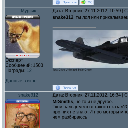
Мурзик
Дата: Вторник, 27.11.2012, 10:59 |
snake312
, ты лол или прикалывае
Эксперт
Сообщений:
1503
Награды:
12
Test Drive Unlimited Solar Crown
Данные в игре
snake312
Дата: Вторник, 27.11.2012, 16:34 |
MrSmiths
, не то и не другое.
Ткни пальцем что я такого сказал
про них не знают.И про моторы мн
чем разбираюсь