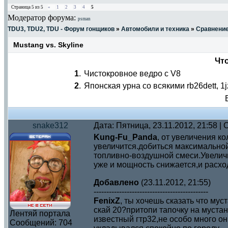
Страница
5
из
5
«
1
2
3
4
5
Модератор форума:
psman
TDU3, TDU2, TDU - Форум гонщиков
»
Автомобили и техника
»
Сравнени
Mustang vs. Skyline
Чт
1
.
Чистокровное ведро с V8
2
.
Японская урна со всякими rb26dett, 1jz
snake312
Дата: Пятница, 23.11.2012, 21:58 
Kung-Fu_Panda
, от увеличения к
увеличится.добиться максимально
топливно-воздушной смеси.Увеличи
уже и мощность снижается,и расхо
Добавлено
(23.11.2012, 21:55)
---------------------------------------------
FenixZ
, ты хочешь сказать что мус
скай 20?притопи тапочку на муста
Лентяй портала
известный гтр32,не особо много он 
Сообщений:
704