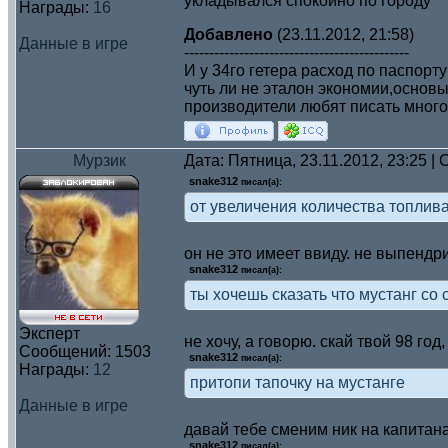
укладывался спокойно по городу
Награды:
16
Добавлено
(23.11.2012, 21:58)
Данные в игре
---------------------------------------------
И у 34го гетера расход по паспорту
чуть ли не эталон экономии,основ
производители любят писать мног
Мурзик
Дата: Пятница, 23.11.2012, 23:25 
snake312
писал(а):
от увеличения количества топлив
он не это имеет ввиду. не выпендр
snake312
писал(а):
ты хочешь сказать что мустанг со
Эксперт
не хочу, а говорю. скай твой 98 го
Сообщений:
1503
snake312
писал(а):
Награды:
12
притопи тапочку на мустанге
Данные в игре
давай тебе сменим ник на капитан
snake312
писал(а):