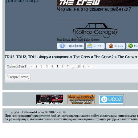
Данные в игре
Что вы на это скажите, ребятки?
Test Drive Unlimited Solar Crown
TDU3, TDU2, TDU - Форум гонщиков
»
The Crew и The Crew 2
»
The Crew
»
Страница
5
из
11
«
1
2
3
4
5
6
7
…
10
11
»
Copyright TDU-World.com © 2007 - 2026
При копировании/перепечатке любых материалов нашего сайта желательна гиперссылка 
За размещённую пользователями сайта информацию администрация ресурса ответственно