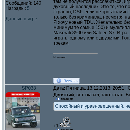
там не получится расслабиться, иг
Сообщений:
140
духовный наследник. Это то, что 
Награды:
5
странно, DSF, если не трогать мисс
только без криминала, несмотря н
Данные в игре
Я хочу новый TDU. Желательно без
минимум те самые 150) и мультип
Maserati 3500 или Saleen S7. Игра,
играть, одному или с друзьями. Го
трекам.
Мо-хо-хо!
SP038
Дата: Пятница, 13.12.2013, 20:51 
Девятый
, вот сказал, так сказал
писал(а):
Спокойный и уравновешенный, нев
+1