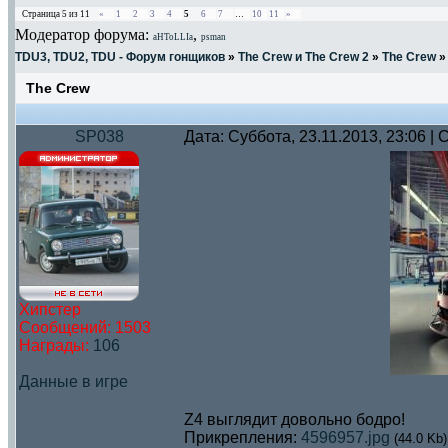
Страница
5
из
11
«
1
2
3
4
5
6
7
…
10
11
»
Модератор форума:
,
aHToLLIa
psman
TDU3, TDU2, TDU - Форум гонщиков
»
The Crew и The Crew 2
»
The Crew
»
The Crew
SP038
Дата: Суббота, 23.11.2013, 23:06 
Хипстер
Сообщений:
1503
Награды:
106
Данные в игре
Z4 выглядит довольно бодро!
Прикрепления:
4596957.jpg
(44.0 Kb)