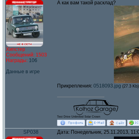
А как вам такой расклад?
Хипстер
Сообщений:
1503
Награды:
106
Данные в игре
Прикрепления:
0518093.jpg
(27.3 Kb)
Test Drive Unlimited Solar Crown
SP038
Дата: Понедельник, 25.11.2013, 11