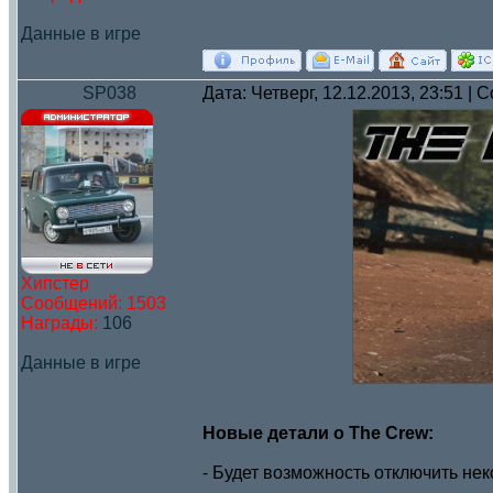
Данные в игре
SP038
Дата: Четверг, 12.12.2013, 23:51 |
Хипстер
Сообщений:
1503
Награды:
106
Данные в игре
Новые детали о The Crew:
- Будет возможность отключить не