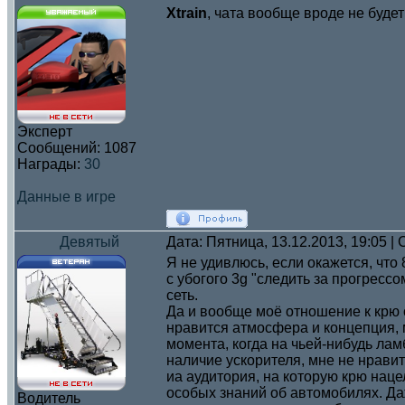
Xtrain
, чата вообще вроде не будет
Эксперт
Сообщений:
1087
Награды:
30
Данные в игре
Девятый
Дата: Пятница, 13.12.2013, 19:05 
Я не удивлюсь, если окажется, что
с убогого 3g "следить за прогрессо
сеть.
Да и вообще моё отношение к крю 
нравится атмосфера и концепция, м
момента, когда на чьей-нибудь лам
наличие ускорителя, мне не нравит
иа аудитория, на которую крю нацел
особых знаний об автомобилях. Даж
Водитель