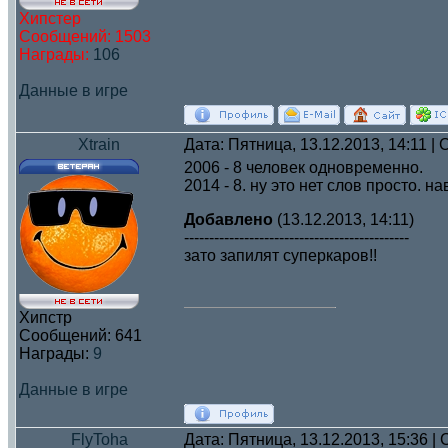
Хипстер
Сообщений:
1503
Награды:
106
Данные в игре
Xtrain
Дата: Пятница, 13.12.2013, 14:11 
2006 - 8 человек одновременно.
2014 - 8. ну это нет слов просто. 
Добавлено
(13.12.2013, 14:11)
---------------------------------------------
зато запилят суперкаров!!
Хипстр
Сообщений:
641
Награды:
9
Данные в игре
FlyToha
Дата: Пятница, 13.12.2013, 15:36 