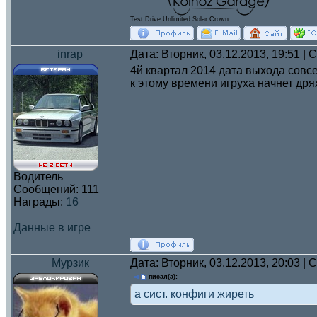
Test Drive Unlimited Solar Crown
inrap
Дата: Вторник, 03.12.2013, 19:51 |
4й квартал 2014 дата выхода совс
к этому времени игруха начнет дря
Водитель
Сообщений:
111
Награды:
16
Данные в игре
Мурзик
Дата: Вторник, 03.12.2013, 20:03 |
писал(а):
а сист. конфиги жиреть