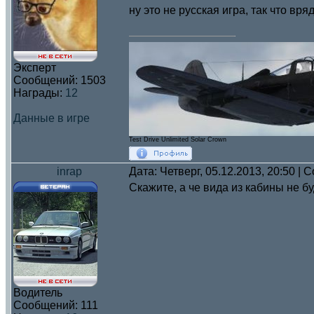
ну это не русская игра, так что вря
Эксперт
Сообщений:
1503
Награды:
12
Данные в игре
Test Drive Unlimited Solar Crown
inrap
Дата: Четверг, 05.12.2013, 20:50 |
Скажите, а че вида из кабины не б
Водитель
Сообщений:
111