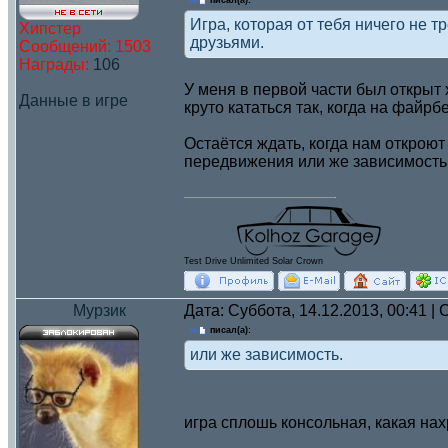
писал(а):
Игра, которая от тебя ничего не т
Хипстер
друзьями.
Сообщений:
1503
Награды:
106
У меня в первой части был открыт 
Данные в игре
круто кататься так, когда на файр
Остаётся ждать, когда нам откроют 
передвижения или же зависимость.
Test Drive Unlimited Solar Crown
Мурзик
Дата: Суббота, 14.12.2013, 00:41 
писал(а):
или же зависимость.
игра сплошь консольная, какая на