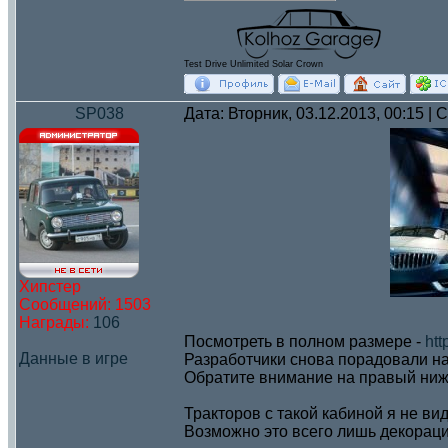
Test Drive Unlimited Solar Crown
SP038
Дата: Вторник, 03.12.2013, 00:15 |
Хипстер
Сообщений:
1503
Награды:
106
Посмотреть в полном размере -
htt
Данные в игре
Разработчики снова порадовали на
Обратите внимание на правый нижн
Тракторов с такой кабиной я не вид
Возможно это всего лишь декораци