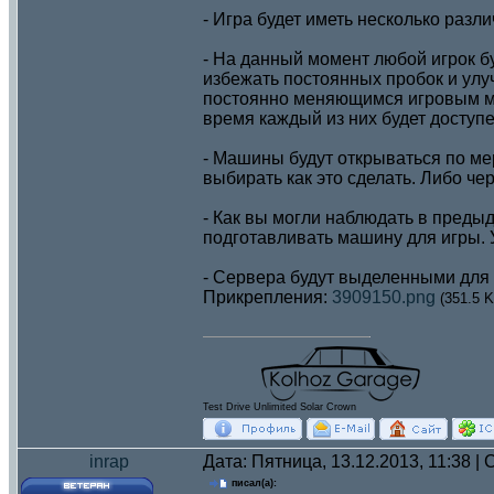
- Игра будет иметь несколько раз
- На данный момент любой игрок буд
избежать постоянных пробок и улу
постоянно меняющимся игровым ми
время каждый из них будет доступ
- Машины будут открываться по ме
выбирать как это сделать. Либо че
- Как вы могли наблюдать в преды
подготавливать машину для игры. У
- Сервера будут выделенными для
Прикрепления:
3909150.png
(351.5 K
Test Drive Unlimited Solar Crown
inrap
Дата: Пятница, 13.12.2013, 11:38 
писал(а):