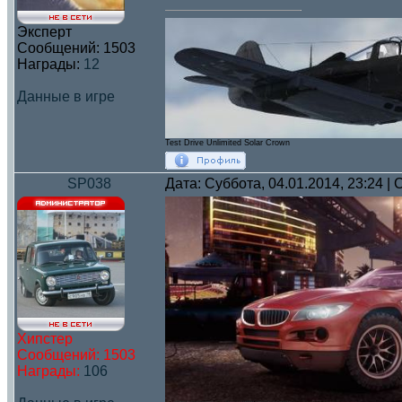
Эксперт
Сообщений:
1503
Награды:
12
Данные в игре
Test Drive Unlimited Solar Crown
SP038
Дата: Суббота, 04.01.2014, 23:24 
Хипстер
Сообщений:
1503
Награды:
106