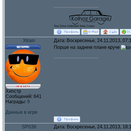
Test Drive Unlimited Solar Crown
Xtrain
Дата: Воскресенье, 24.11.2013, 07
Порше на заднем плане круче
Хипстр
Сообщений:
641
Награды:
9
Данные в игре
SP038
Дата: Воскресенье, 24.11.2013, 18