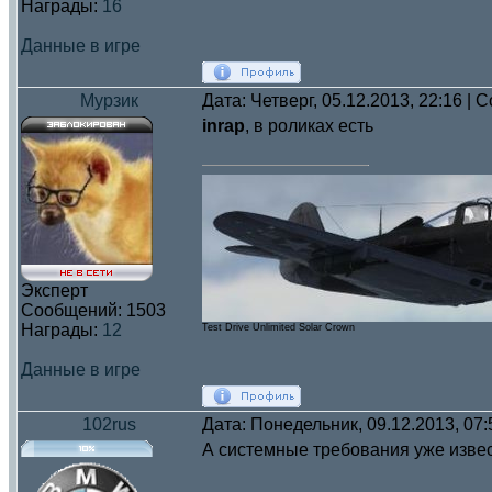
Награды:
16
Данные в игре
Мурзик
Дата: Четверг, 05.12.2013, 22:16 |
inrap
, в роликах есть
Эксперт
Сообщений:
1503
Награды:
12
Test Drive Unlimited Solar Crown
Данные в игре
102rus
Дата: Понедельник, 09.12.2013, 07
А системные требования уже изве