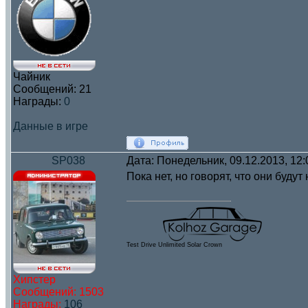
Чайник
Сообщений:
21
Награды:
0
Данные в игре
SP038
Дата: Понедельник, 09.12.2013, 12
Пока нет, но говорят, что они буду
Test Drive Unlimited Solar Crown
Хипстер
Сообщений:
1503
Награды:
106