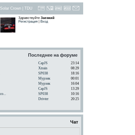
Solar Crown
|
TDU
Здравствуйте
Заезжий
Регистрация
|
Вход
Последнее на форуме
CapJS
23:14
Xtrain
08:29
.
SP038
18:16
Мурзик
00:01
Мурзик
16:04
CapJS
13:29
o...
SP038
10:16
Drivter
20:25
Чат