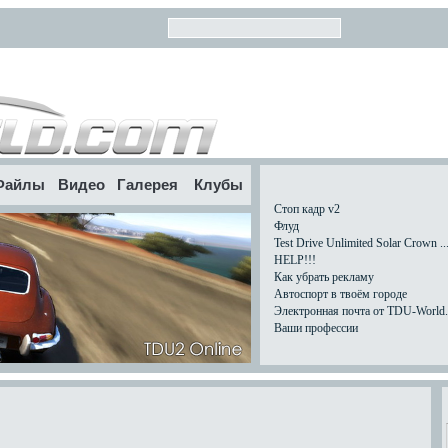
Файлы
Видео
Галерея
Клубы
Стоп кадр v2
Флуд
Test Drive Unlimited Solar Crown ..
HELP!!!
Как убрать рекламу
Автоспорт в твоём городе
Электронная почта от TDU-World.c
Ваши профессии