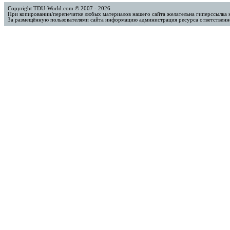
Copyright TDU-World.com © 2007 - 2026
При копировании/перепечатке любых материалов нашего сайта желательна гиперссылка 
За размещённую пользователями сайта информацию администрация ресурса ответственно