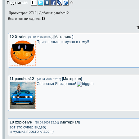
Просмотров: 2710 | Добавил: panches12
Всего комментариев
:
12
П
12
Xtrain
[
Материал
]
(30.04.2009 00:37)
Приконенько, и музон в тему!!
11
panches12
[
Материал
]
(28.04.2009 15:15)
Спс всем) Я старался!
10
xxplosive
[
Материал
]
(28.04.2009 15:01)
вот это супер видео)
и музыка просто класс =)