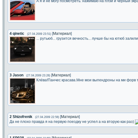
А я и не могу посмотреть: нажимаю на плэй и черный экр
4
qinetic
[
Материал
]
(27.04.2009 23:51)
... рутьюб... грузится вечность... лучше бы на ютюб залили
3
Jason
[
Материал
]
(27.04.2009 23:28)
Клёва!Панчес красава.Мне мои выпендроны на ми форв 
2
Shizofrenik
[
Материал
]
(27.04.2009 22:58)
Да не плохо правда я на первую поездку не успел а на вторую как раз)