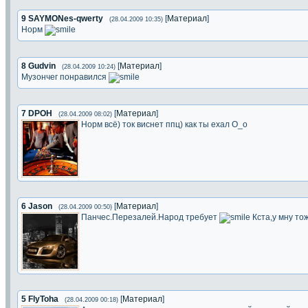
9
SAYMONes-qwerty
[
Материал
]
(28.04.2009 10:35)
Норм
8
Gudvin
[
Материал
]
(28.04.2009 10:24)
Музончег понравился
7
DPOH
[
Материал
]
(28.04.2009 08:02)
Норм всё) ток виснет ппц) как ты ехал О_о
6
Jason
[
Материал
]
(28.04.2009 00:50)
Панчес.Перезалей.Народ требует
Кста,у мну то
5
FlyToha
[
Материал
]
(28.04.2009 00:18)