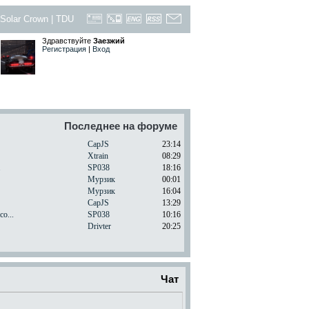
Solar Crown
|
TDU
Здравствуйте
Заезжий
Регистрация
|
Вход
Последнее на форуме
CapJS
23:14
Xtrain
08:29
.
SP038
18:16
Мурзик
00:01
Мурзик
16:04
CapJS
13:29
o...
SP038
10:16
Drivter
20:25
Чат