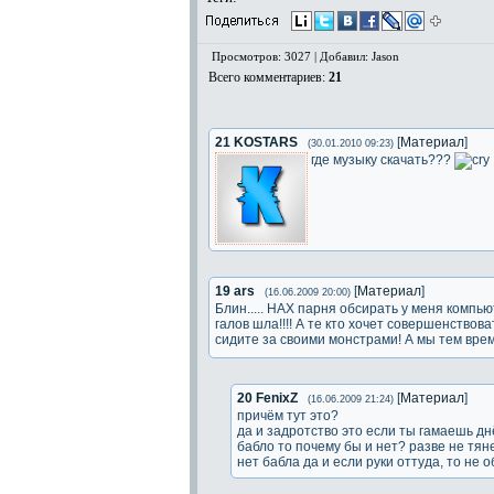
Просмотров: 3027 | Добавил: Jason
Всего комментариев
:
21
21
KOSTARS
[
Материал
]
(30.01.2010 09:23)
где музыку скачать???
19
ars
[
Материал
]
(16.06.2009 20:00)
Блин..... НАХ парня обсирать у меня компь
галов шла!!!! А те кто хочет совершенствов
сидите за своими монстрами! А мы тем врем
20
FenixZ
[
Материал
]
(16.06.2009 21:24)
причём тут это?
да и задротство это если ты гамаешь дн
бабло то почему бы и нет? разве не тян
нет бабла да и если руки оттуда, то не 