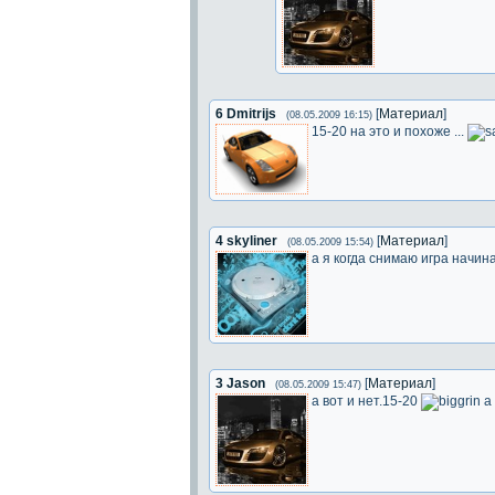
6
Dmitrijs
[
Материал
]
(08.05.2009 16:15)
15-20 на это и похоже ...
4
skyliner
[
Материал
]
(08.05.2009 15:54)
а я когда снимаю игра начина
3
Jason
[
Материал
]
(08.05.2009 15:47)
а вот и нет.15-20
а 