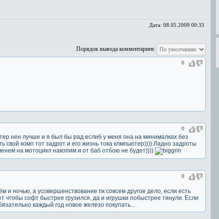
Дата:
08.05.2009 00:33
Порядок вывода комментариев:
0
0
ютер нен лучше и я был бы рад еслиб у меня она на минималках без
ать свой комп тот задрот и его жизнь тока клмпьютер)))) Ладно задроты
енем на мотоцикл накопим и от баб отбою не будет))))
0
ём и ночью, а усовершенствование пк совсем другое дело, если есть
ет чтобы софт быстрее грузился, да и игрушки побыстрее тянули. Если
обязательно каждый год новое железо покупать...