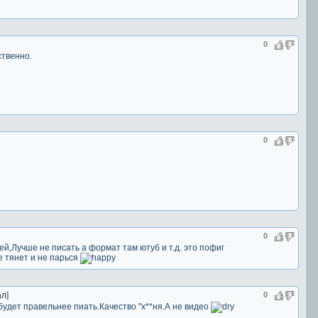
0
ственно.
0
0
ей,Лучше не писать а формат там ютуб и т.д. это пофиг
е тянет и не парься
ал
]
0
будет правельнее пиать.Качество "х**ня.А не видео