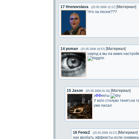
17
Hrenovslava
[
Материал
]
(25.05.2009 12:17)
Что за песня???
14
psman
[
Материал
]
(15.05.2009 16:57)
народ а вы на каких настройк
15
Jason
[
Материал
]
(25.05.2009 01:33)
э
ФФ
екты
У кого столько тенят,на 
уже писал
16
FenixZ
[
Материал
]
(25.05.2009 10:27)
нах врубать эффексты если снимаеш