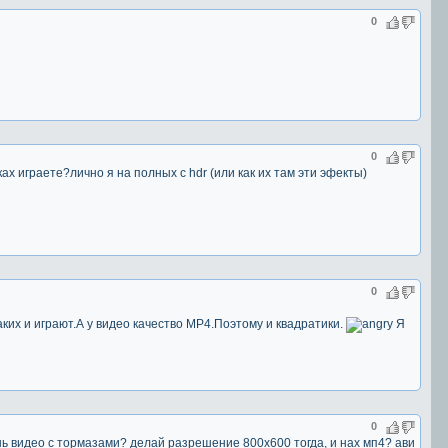
0
0
ах играете?лично я на полных с hdr (или как их там эти эфекты)
0
таких и играют.А у видео качество MP4.Поэтому и квадратики.
Я
0
ь видео с тормазами? делай разрешение 800х600 тогда, и нах мп4? ави