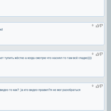
0
0
ет тупить жёстко а когда смотрю что наснял то там всё гладко))))
0
видео то как? ;)а кто видео правил?я не мог разобраться