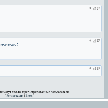
0
0
снимал видос ?
0
и могут только зарегистрированные пользователи.
[
Регистрация
|
Вход
]