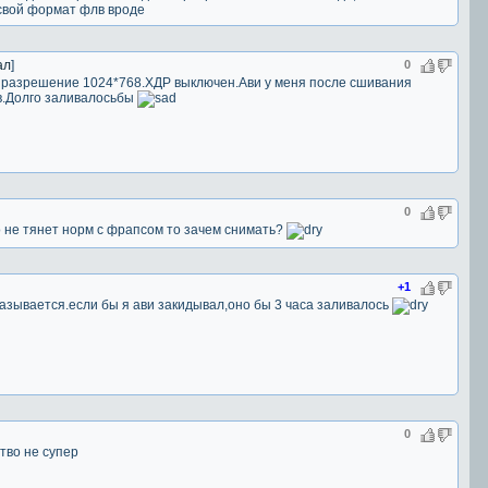
 свой формат флв вроде
ал
]
0
ё разрешение 1024*768.ХДР выключен.Ави у меня после сшивания
в.Долго заливалосьбы
0
о не тянет норм с фрапсом то зачем снимать?
+1
называется.если бы я ави закидывал,оно бы 3 часа заливалось
0
тво не супер