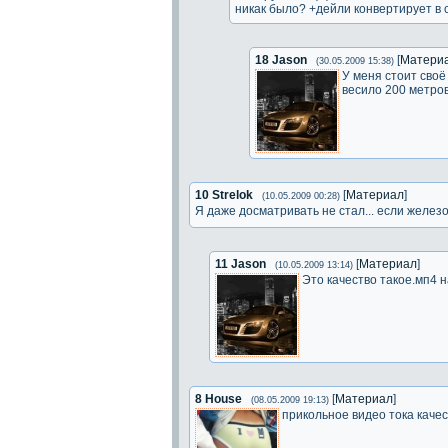
никак было? +дейли конвертирует в
18
Jason
[
Матери
(30.05.2009 15:38)
У меня стоит сво
весило 200 метро
10
Strelok
[
Материал
]
(10.05.2009 00:28)
Я даже досматривать не стал... если желез
11
Jason
[
Материал
]
(10.05.2009 13:14)
Это качество такое.мп4 
8
House
[
Материал
]
(08.05.2009 19:13)
прикольное видео тока качес