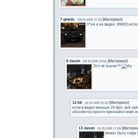
7
qinetic
[
Материал
]
(08.05.2009 17:15)
У*ня а не видео. ИМХО есте
9
Jason
[
Материал
]
(08.05.2009 23:02)
Это чё значит?!
12
kit
[
Материал
]
(11.05.2009 10:32)
если в видео меньше 20 фпс ,всё заб
абсолютно,просто признайся комп н
13
Jason
[
Матери
(11.05.2009 17:03)
может быть тогда 