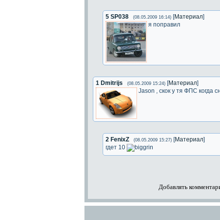
5
SP038
[
Материал
]
(08.05.2009 16:14)
я поправил
1
Dmitrijs
[
Материал
]
(08.05.2009 15:24)
Jason , скок у тя ФПС когда 
2
FenixZ
[
Материал
]
(08.05.2009 15:27)
гдет 10
Добавлять комментари