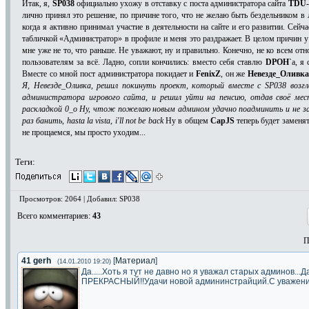
Итак, я,
SP038
официально ухожу в отставку с поста администратора сайта
TDU-
лично принял это решение, по причине того, что не желаю быть бездельником в л
когда я активно принимал участие в деятельности на сайте и его развитии. Сейч
табличкой «Администратор» в профиле и меня это раздражает. В целом причин у 
мне уже не то, что раньше. Не уважают, ну и правильно. Конечно, не ко всем отн
пользователям за всё. Ладно, сопли кончились: вместо себя ставлю
DPOH
`a, я
Вместе со мной пост администратора покидает и
FenixZ
, он же
Невезде_Оливк
Я, Невезде_Оливка, решил покинуть проект, который вместе с SP038 возгл
администратора игрового сайта, и решил уйти на пенсию, отдав своё ме
раскладкой 0_о Ну, чтож пожелаю новым админом удачно поадминить и не за
раз банить, hasta la vista, i'll not be back
Ну в общем
CapJS
теперь будет заменя
не прощаемся, мы просто уходим...
Теги:
Просмотров: 2064 | Добавил: SP038
Всего комментариев
:
43
П
41
gerh
[
Материал
]
(14.01.2010 19:20)
Да.....Хоть я тут не давно но я уважал старых админов...
ПРЕКРАСНЫЙ!!Удачи новой админинстрайций.С уважени