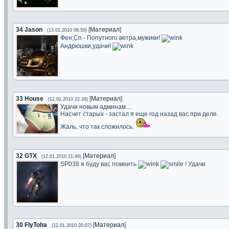
34
Jason
[
Материал
]
(13.01.2010 06:50)
Фен,Сп - Попутного ветра,мужики!
Андрюшки,удачи!
33
House
[
Материал
]
(12.01.2010 22:26)
Удачи новым админам....
Насчет старых - застал я еще год назад вас при деле.
Жаль, что так сложилось.
32
GTX
[
Материал
]
(12.01.2010 21:49)
SP038 я буду вас помнить
! Удачи
30
FlyToha
[
Материал
]
(12.01.2010 20:07)