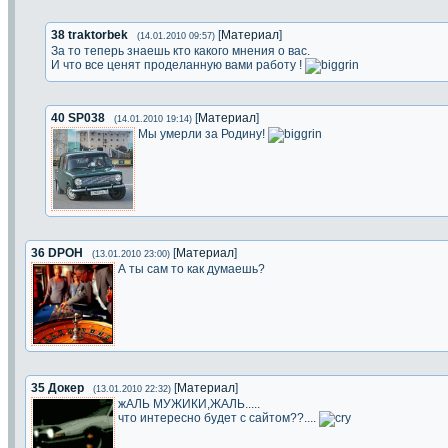
38
traktorbek
[
Материал
]
(14.01.2010 09:57)
За то теперь знаешь кто какого мнения о вас.
И что все ценят проделанную вами работу !
40
SP038
[
Материал
]
(14.01.2010 19:14)
Мы умерли за Родину!
36
DPOH
[
Материал
]
(13.01.2010 23:00)
А ты сам то как думаешь?
35
Докер
[
Материал
]
(13.01.2010 22:32)
жАЛЬ МУЖИКИ,ЖАЛЬ.....
что интересно будет с сайтом??....