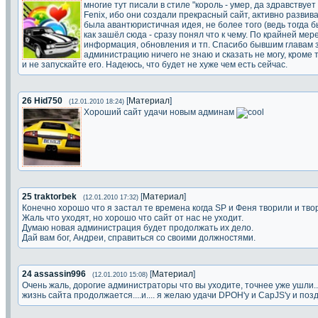
многие тут писали в стиле "король - умер, да здравствует
Fenix, ибо они создали прекрасный сайт, активно развива
была авантюристичная идея, не более того (ведь тогда б
как зашёл сюда - сразу понял что к чему. По крайней мер
информация, обновления и тп. Спасибо бывшим главам за
администрацию ничего не знаю и сказать не могу, кроме 
и не запускайте его. Надеюсь, что будет не хуже чем есть сейчас.
26
Hid750
[
Материал
]
(12.01.2010 18:24)
Хороший сайт удачи новым админам
25
traktorbek
[
Материал
]
(12.01.2010 17:32)
Конечно хорошо что я застал те времена когда SP и Феня творили и тво
Жаль что уходят, но хорошо что сайт от нас не уходит.
Думаю новая администрация будет продолжать их дело.
Дай вам бог, Андреи, справиться со своими должностями.
24
assassin996
[
Материал
]
(12.01.2010 15:08)
Очень жаль, дорогие администраторы что вы уходите, точнее уже ушли..
жизнь сайта продолжается....и.... я желаю удачи DPOH'y и CapJS'y и по