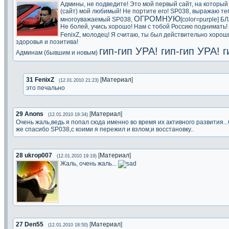
Админы, не подведите! Это мой первый сайт, на который
(сайт) мой любимый! Не портите его! SP038, выражаю теб
ОГРОМНУЮ
многоуважаемый SP038,
[color=purple] 
Не болей, учись хорошо! Нам с тобой Россию поднимать!
FenixZ, молодец! Я считаю, ты был действительно хоро
здоровья и позитива!
гип-гип УРА! гип-гип УРА! г
Админам (бывшим и новым)
31
FenixZ
[
Материал
]
(12.01.2010 21:23)
это печально
29
Anons
[
Материал
]
(12.01.2010 19:34)
Очень жаль,ведь я попал сюда именно во время их активного развития.
же спасибо SP038,с коими я пережил и взлом,и восстановку..
28
ukrop007
[
Материал
]
(12.01.2010 19:19)
Жаль, очень жаль...
27
Den55
[
Материал
]
(12.01.2010 18:50)