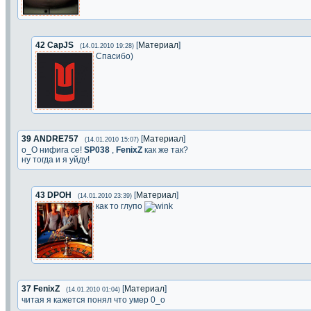
42
CapJS
[
Материал
]
(14.01.2010 19:28)
Спасибо)
39
ANDRE757
[
Материал
]
(14.01.2010 15:07)
о_О нифига се!
SP038
,
FenixZ
как же так?
ну тогда и я уйду!
43
DPOH
[
Материал
]
(14.01.2010 23:39)
как то глупо
37
FenixZ
[
Материал
]
(14.01.2010 01:04)
читая я кажется понял что умер 0_o