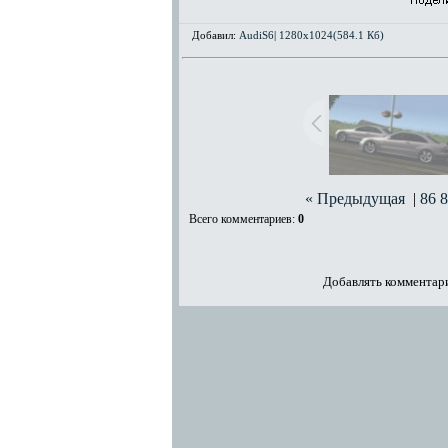
Добавил:
AudiS6
|
1280x1024(584.1 Кб)
« Предыдущая
|
86
8
Всего комментариев
:
0
Добавлять комментари