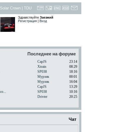
Solar Crown
|
TDU
Здравствуйте
Заезжий
Регистрация
|
Вход
Последнее на форуме
CapJS
23:14
Xtrain
08:29
.
SP038
18:16
Мурзик
00:01
Мурзик
16:04
CapJS
13:29
o...
SP038
10:16
Drivter
20:25
Чат