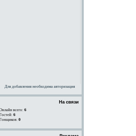
Для добавления необходима авторизация
На связи
Онлайн всего:
6
Гостей:
6
Гонщиков:
0