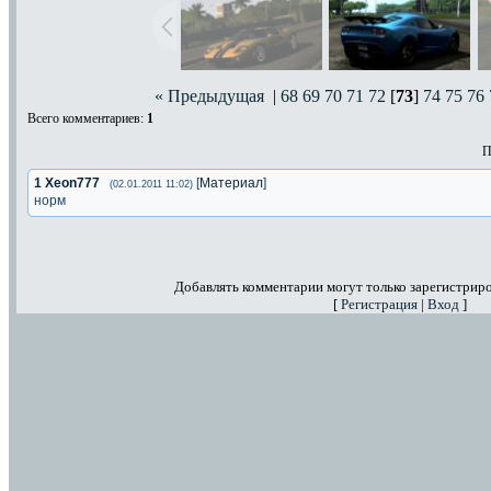
« Предыдущая
|
68
69
70
71
72
[
73
]
74
75
76
Всего комментариев
:
1
П
1
Xeon777
[
Материал
]
(02.01.2011 11:02)
норм
Добавлять комментарии могут только зарегистрир
[
Регистрация
|
Вход
]