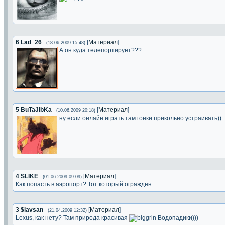
6
Lad_26
[
Материал
]
(18.06.2009 15:48)
А он куда телепортирует???
5
BuTaJIbKa
[
Материал
]
(10.06.2009 20:18)
ну если онлайн играть там гонки прикольно устраивать))
4
SLIKE
[
Материал
]
(01.06.2009 09:09)
Как попасть в аэропорт? Тот который огражден.
3
$lavsan
[
Материал
]
(21.04.2009 12:32)
Lexus, как нету? Там природа красивая
Водопадики)))