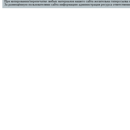
При копировании/перепечатке любых материалов нашего сайта желательна гиперссылка 
За размещённую пользователями сайта информацию администрация ресурса ответственно