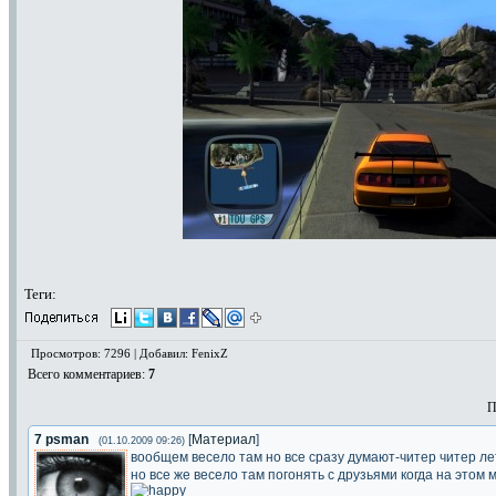
Теги:
Просмотров: 7296 | Добавил: FenixZ
Всего комментариев
:
7
П
7
psman
[
Материал
]
(01.10.2009 09:26)
вообщем весело там но все сразу думают-читер читер ле
но все же весело там погонять с друзьями когда на этом 