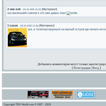
2
one-svit
[
Материал
]
(20.04.2009 19:32)
ага маленький совсем я это уже давно знал
1
Lexus
[
Материал
]
(05.04.2009 14:39)
ага..и телепортируешся на малый остров где ничего инте
Добавлять комментарии могут только зарегистрир
[
Регистрация
|
Вход
]
Copyright TDU-World.com © 2007 - 2026